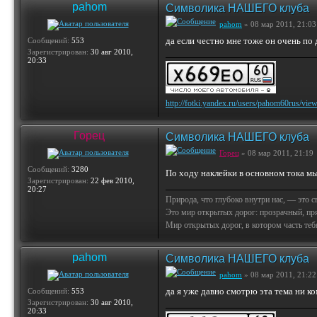
pahom
Символика НАШЕГО клуба
pahom
» 08 мар 2011, 21:03
да если честно мне тоже он очень по
Сообщений:
553
Зарегистрирован:
30 авг 2010,
20:33
http://fotki.yandex.ru/users/pahom60rus/vie
Горец
Символика НАШЕГО клуба
Горец
» 08 мар 2011, 21:19
Сообщений:
3280
По ходу наклейки в основном тока мы
Зарегистрирован:
22 фев 2010,
20:27
Природа, что глубоко внутри нас, — это 
Это мир открытых дорог: прозрачный, пр
Мир открытых дорог, в котором часть тебя 
pahom
Символика НАШЕГО клуба
pahom
» 08 мар 2011, 21:22
да я уже давно смотрю эта тема ни к
Сообщений:
553
Зарегистрирован:
30 авг 2010,
20:33