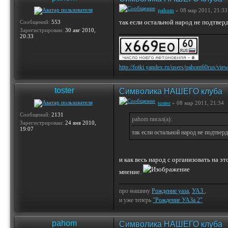
pahom
» 08 мар 2011, 21:33
так если остальной народ не подтвер
Сообщений:
553
Зарегистрирован:
30 авг 2010,
20:33
http://fotki.yandex.ru/users/pahom60rus/vie
toster
Символика НАШЕГО клуба
toster
» 08 мар 2011, 21:34
Сообщений:
2131
pahom писал(а):
Зарегистрирован:
24 янв 2010,
19:07
так если остальной народ не подтверд
и как весь народ с организовать на э
мнение.
про машину
Рождение уаза
,
УАЗ
,
и уже теперь
"Рождение УАЗа 2"
pahom
Символика НАШЕГО клуба