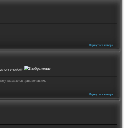
Вернуться наверх
еры мы с тобой!
жнему называется приключением.
Вернуться наверх