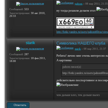
pahom
» 08 мар 2011, 21:35
Сообщений:
553
ну тогда решили делаем этот
Зарегистрирован:
30 авг 2010,
20:33
http://fotki.yandex.ru/users/pahom60rus/vie
starik
Символика НАШЕГО клуба
starik
» 08 мар 2011, 21:37
Сообщений:
287
Ребята! лично мне очень интересно н
Зарегистрирован:
18 фев 2011,
А картинка
18:00
pahom писал(а):
http://fotki.yandex.ru/users/pahom60ru
дейсвительно поспортивнее и посовр
чем дальше влез, тем дольше вылез
Ответить