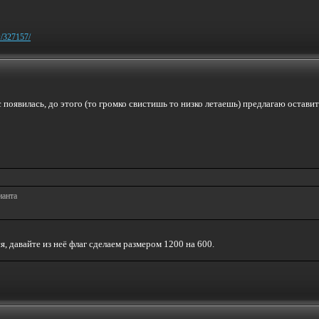
w/327157/
с появилась, до этого (то громко свистишь то низко летаешь) предлагаю остав
ианта
, давайте из неё флаг сделаем размером 1200 на 600.