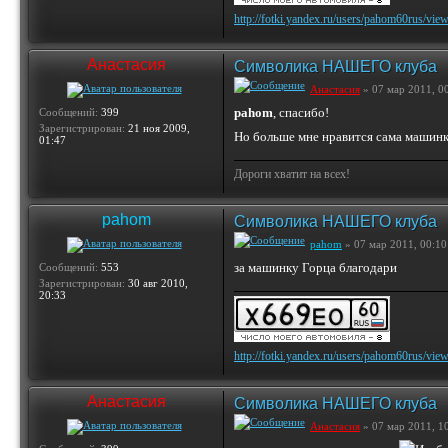
http://fotki.yandex.ru/users/pahom60rus/vie
Анастасия
Символика НАШЕГО клуба
Анастасия
» 07 мар 2011, 0
pahom
, спасибо!
Сообщений:
399
Зарегистрирован:
21 ноя 2009,
Но больше мне нравится сама машинка
01:47
Дороги хватит на всех!
pahom
Символика НАШЕГО клуба
pahom
» 07 мар 2011, 00:10
за машинку Горца благодари
Сообщений:
553
Зарегистрирован:
30 авг 2010,
20:33
http://fotki.yandex.ru/users/pahom60rus/vie
Анастасия
Символика НАШЕГО клуба
Анастасия
» 07 мар 2011, 1