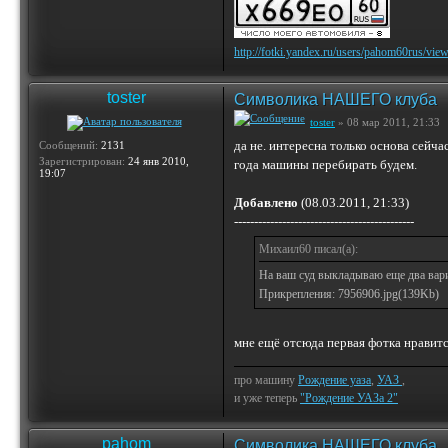
http://fotki.yandex.ru/users/pahom60rus/vie
toster
Символика НАШЕГО клуба
toster
» 08 мар 2011, 21:33
да не. интересна только основа сейча
Сообщений:
2131
Зарегистрирован:
24 янв 2010,
года машины перебирать будем.
19:07
Добавлено
(08.03.2011, 21:33)
---------------------------------------------
Михаил60 писал(а):
На ваш суд выкладываю еще два вар
Прикрепления: 7956906.jpg(139Kb)
мне ещё отсюда первая фотка нравится
про машину
Рождение уаза
,
УАЗ
,
и уже теперь
"Рождение УАЗа 2"
pahom
Символика НАШЕГО клуба