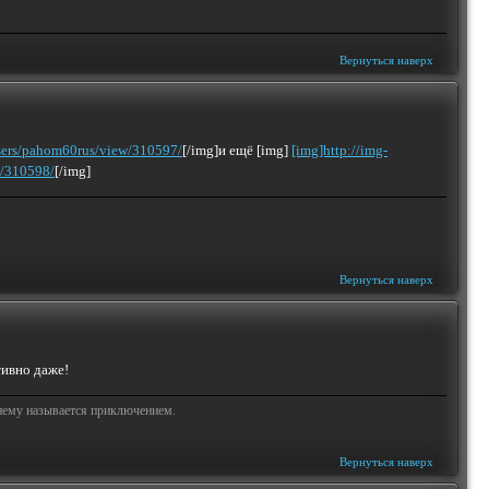
Вернуться наверх
/users/pahom60rus/view/310597/
[/img]и ещё [img]
[img]http://img-
w/310598/
[/img]
Вернуться наверх
тивно даже!
жнему называется приключением.
Вернуться наверх