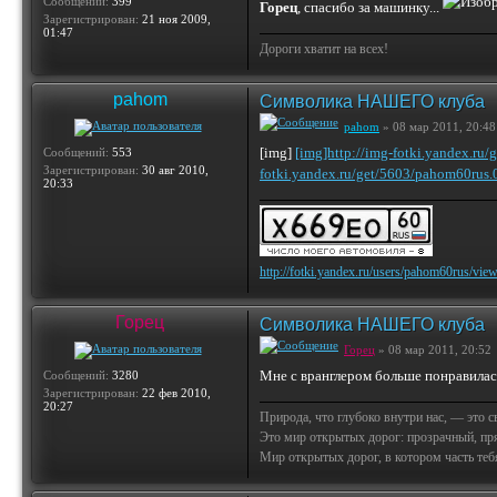
Сообщений:
399
Горец
, спасибо за машинку...
Зарегистрирован:
21 ноя 2009,
01:47
Дороги хватит на всех!
pahom
Символика НАШЕГО клуба
pahom
» 08 мар 2011, 20:48
[img]
[img]http://img-fotki.yandex.r
Сообщений:
553
Зарегистрирован:
30 авг 2010,
fotki.yandex.ru/get/5603/pahom60ru
20:33
http://fotki.yandex.ru/users/pahom60rus/vie
Горец
Символика НАШЕГО клуба
Горец
» 08 мар 2011, 20:52
Мне с вранглером больше понравилась.
Сообщений:
3280
Зарегистрирован:
22 фев 2010,
20:27
Природа, что глубоко внутри нас, — это 
Это мир открытых дорог: прозрачный, пр
Мир открытых дорог, в котором часть тебя 