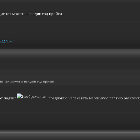
дит так может и не один год пройти
w/327157/
ит так может и не один год пройти
тот подвиг
. предлогаю напечатать маленькую партию расклеить