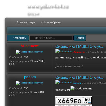
www.pskov4x4.ru
форум
Администрация
Общее собрание
Ответить
Анастасия
Символика НАШЕГО клуба
Анастасия
» 07 мар 2011, 0
pahom
, надо старый текст... он боль
Сообщений:
399
Зарегистрирован:
21 ноя 2009,
01:47
Дороги хватит на всех!
pahom
Символика НАШЕГО клуба
pahom
» 07 мар 2011, 00:03
Сообщений:
553
ок сделаем
Зарегистрирован:
30 авг 2010,
20:33