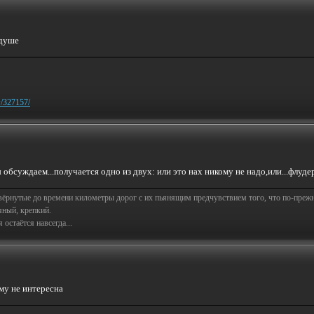
 душе
w/327157/
 обсуждаем...получается одно из двух: или это нах никому не надо,или...флуд
свёрнутые до времени километры дорог с их пьянящим предчувствием того, что по-пре
яный, крепкий.
остаётся навсегда...
ому не интересна