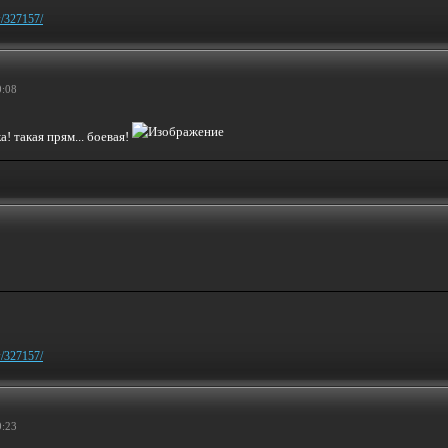
w/327157/
0:08
! такая прям... боевая!
w/327157/
0:23