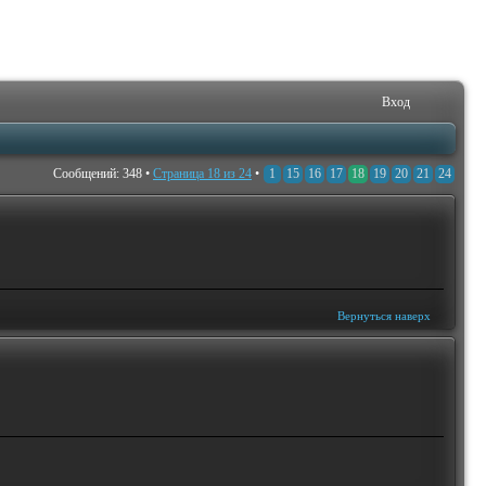
Вход
Сообщений: 348 •
Страница
18
из
24
•
1
15
16
17
18
19
20
21
24
Вернуться наверх