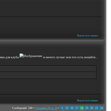
Вернуться наверх
лики для клуба
и ничего лучше чем что есть ненайти...
Вернуться наверх
Сообщений: 348 •
Страница
18
из
24
•
1
15
16
17
18
19
20
21
24