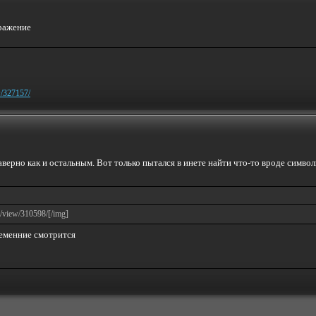
w/327157/
аверно как и остальным. Вот только пытался в инете найти что-то вроде симво
s/view/310598/[/img]
еменние смотрится