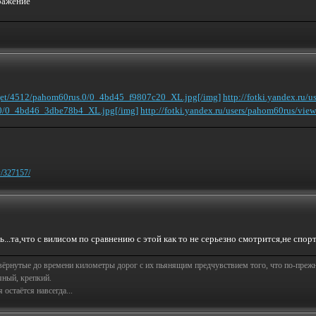
u/get/4512/pahom60rus.0/0_4bd45_f9807c20_XL.jpg[/img]
http://fotki.yandex.ru
s.0/0_4bd46_3dbe78b4_XL.jpg[/img]
http://fotki.yandex.ru/users/pahom60rus/vie
w/327157/
..та,что с вилисом по сравнению с этой как то не серьезно смотрится,не спор
свёрнутые до времени километры дорог с их пьянящим предчувствием того, что по-пре
яный, крепкий.
остаётся навсегда...