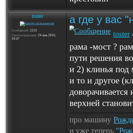
а где у вас 
toster
Сообщений:
2131
toster
Зарегистрирован:
24 янв 2010,
19:07
рама -мост ? рам
пути решения во
и 2) клинья под
и то и другое (
доворачивается 
верхней станови
про машину
Рожде
и уже теперь
"Рож