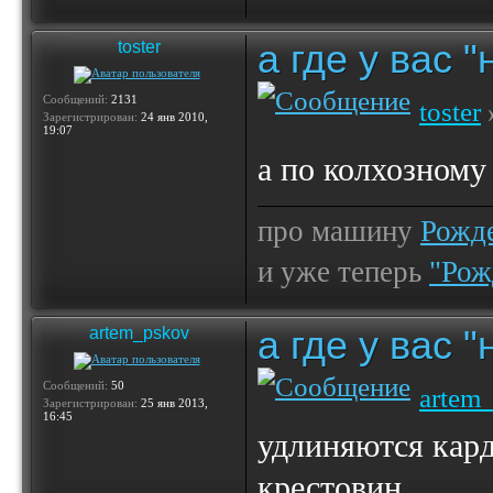
а где у вас 
toster
Сообщений:
2131
toster
Зарегистрирован:
24 янв 2010,
19:07
а по колхозном
про машину
Рожде
и уже теперь
"Рож
а где у вас 
artem_pskov
Сообщений:
50
artem
Зарегистрирован:
25 янв 2013,
16:45
удлиняются кард
крестовин