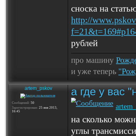
сноска на стать
http://www.pskov
f=21&t=169#p16
рублей
про машину
Рожде
и уже теперь
"Рож
а где у вас 
artem_pskov
Сообщений:
50
artem
Зарегистрирован:
25 янв 2013,
16:45
на сколько можн
углы трансмисси