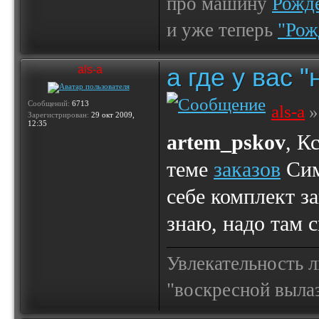
про машину
Рожде
и уже теперь
"Рож
а где у вас 
als-a
Сообщений:
6713
als-a
»
Зарегистрирован:
29 окт 2009,
12:35
artem_pskov
, К
теме
заказов
Сим
себе комплект з
знаю, надо там 
Увлекательность 
"воскресной выла