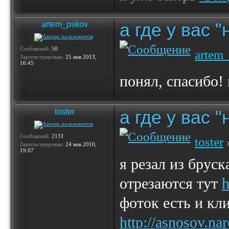
а где у вас 
artem_pskov
Сообщений:
50
artem
Зарегистрирован:
25 янв 2013,
16:45
понял, спасибо!
а где у вас 
toster
Сообщений:
2131
toster
Зарегистрирован:
24 янв 2010,
19:07
я резал из брус
отрезаются тут
h
фоток есть и кл
http://asnosov.na