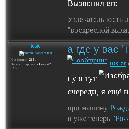
Вызвонил его
Увлекательность 
"воскресной выла
а где у вас 
toster
Сообщений:
2131
toster
Зарегистрирован:
24 янв 2010,
19:07
ну я тут
очереди, я ещё 
про машину
Рожде
и уже теперь
"Рож