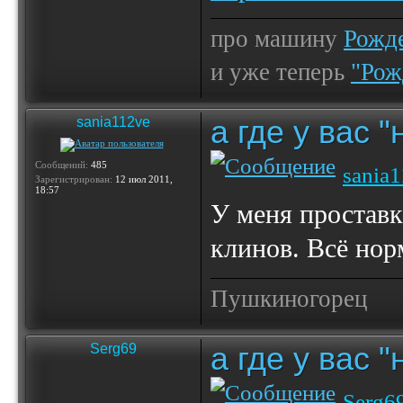
про машину
Рожде
и уже теперь
"Рож
а где у вас 
sania112ve
Сообщений:
485
sania
Зарегистрирован:
12 июл 2011,
18:57
У меня проставк
клинов. Всё нор
Пушкиногорец
а где у вас 
Serg69
Serg6