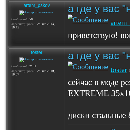
а где у вас 
artem_pskov
Сообщений:
50
artem
Зарегистрирован:
25 янв 2013,
16:45
приветствую! во
а где у вас 
toster
Сообщений:
2131
toster
Зарегистрирован:
24 янв 2010,
19:07
сейчас в моде 
EXTREME 35х10.
диски стальные 