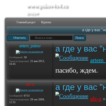
www.pskov4x4.ru
форум
Главный раздел
Курилка
а где у вас "
Ответить
а где у вас 
artem_pskov
Сообщений:
50
artem
Зарегистрирован:
25 янв 2013,
16:45
пасибо, ждем.
а где у вас 
als-a
Сообщений:
6713
als-a
»
Зарегистрирован:
29 окт 2009,
12:35