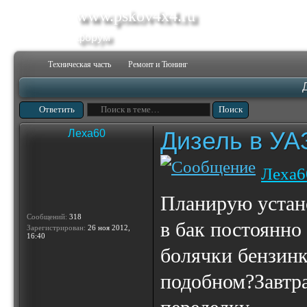
www.pskov4x4.ru
форум
Техническая часть
Ремонт и Тюнинг
Ответить
Дизель в УА
Леха60
Леха6
Планирую устано
Сообщений:
318
в бак постоянно
Зарегистрирован:
26 ноя 2012,
16:40
болячки бензинк
подобном?Завтра