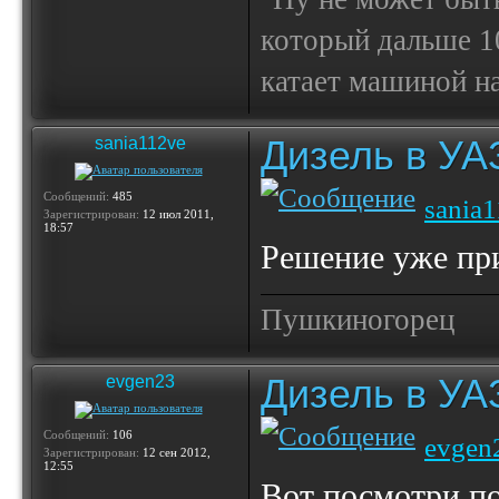
который дальше 10
катает машиной на
Дизель в УА
sania112ve
Сообщений:
485
sania
Зарегистрирован:
12 июл 2011,
18:57
Решение уже при
Пушкиногорец
Дизель в УА
evgen23
Сообщений:
106
evgen
Зарегистрирован:
12 сен 2012,
12:55
Вот посмотри по