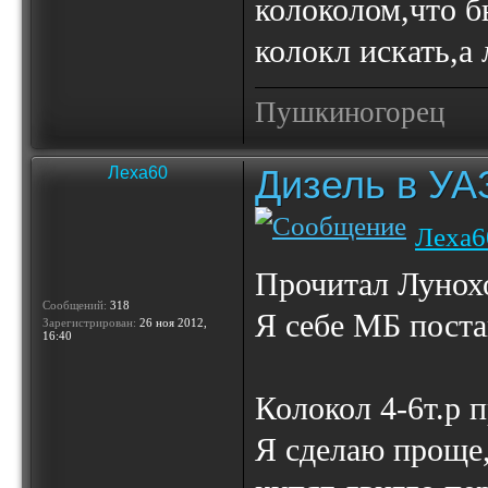
колоколом,что б
колокл искать,а 
Пушкиногорец
Дизель в УА
Леха60
Леха6
Прочитал Лунохо
Сообщений:
318
Я себе МБ поста
Зарегистрирован:
26 ноя 2012,
16:40
Колокол 4-6т.р 
Я сделаю проще,