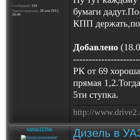
Сообщений:
318
бумаги дадут.По
Зарегистрирован:
26 ноя 2012,
16:40
КПП держать,п
Добавлено
(18.0
---------------------
РК от 69 хороша
прямая 1,2.Тогд
5ти ступка.
http://www.drive2.
Дизель в УА
sania112ve