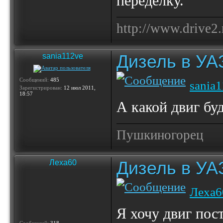
переделку.
http://www.drive2.
Дизель в УА
sania112ve
Сообщений:
485
sania
Зарегистрирован:
12 июл 2011,
18:57
А какой двиг бу
Пушкиногорец
Дизель в УА
Леха60
Леха6
Я хочу двиг пос