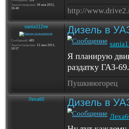
Сообщений:
318
Зарегистрирован:
26 ноя 2012,
16:40
http://www.drive2.
Дизель в УА
sania112ve
Сообщений:
485
sania
Зарегистрирован:
12 июл 2011,
18:57
Я планирую двиг
раздатку ГАЗ-69
Пушкиногорец
Дизель в УА
Леха60
Леха6
Ну тут каждому 