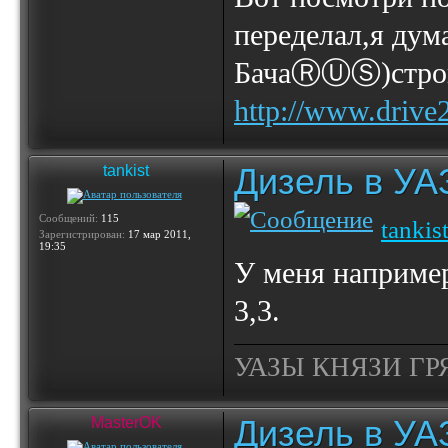
переделал,я дум
БачаⓇⓊⓈ)строи
http://www.drive2
Дизель в УА
tankist
Сообщений:
115
tankis
Зарегистрирован:
17 мар 2011,
19:35
У меня например
3,3.
УАЗЫ КНЯЗИ ГР
Дизель в УА
MasterOK