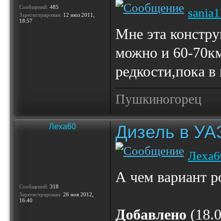
Сообщений:
485
sania
Зарегистрирован:
12 июл 2011,
18:57
Мне эта констру
можно и 60-70км
редкости,пока в 
Пушкиногорец
Дизель в УА
Леха60
Леха6
А чем вариант р
Сообщений:
318
Зарегистрирован:
26 ноя 2012,
16:40
Добавлено
(18.0