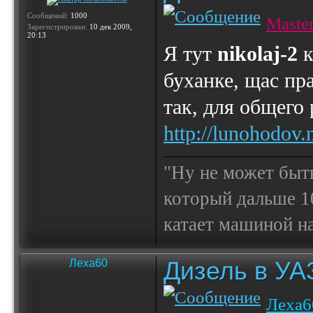
Сообщений:
1000
Maste
Зарегистрирован:
10 дек 2009,
20:13
Я тут
nikolaj-2
к
буханке, щас пра
так, для общего
http://lunohodov
"Ну не может быт
который дальше 10
катает машиной на
Дизель в УА
Леха60
Леха6