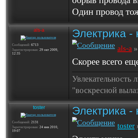
обрыв провода в
Один провод тож
Электрика -
als-a
Сообщений:
6713
als-a
»
Зарегистрирован:
29 окт 2009,
12:35
Скорее всего еще 
Увлекательность 
"воскресной выла
Электрика -
toster
Сообщений:
2131
toster
»
Зарегистрирован:
24 янв 2010,
19:07