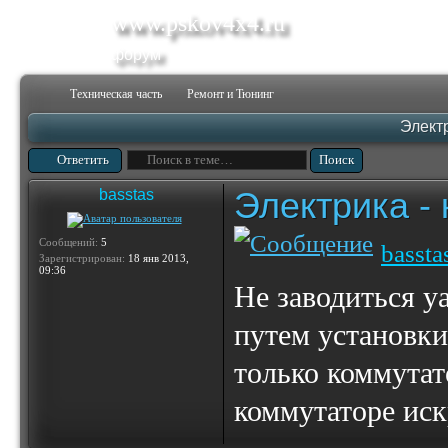
www.pskov4x4.ru
форум
Техническая часть
Ремонт и Тюнинг
Электр
Ответить
Электрика -
basstas
Сообщений:
5
bassta
Зарегистрирован:
18 янв 2013,
09:36
Не заводиться у
путем установки
только коммутат
коммутаторе иск