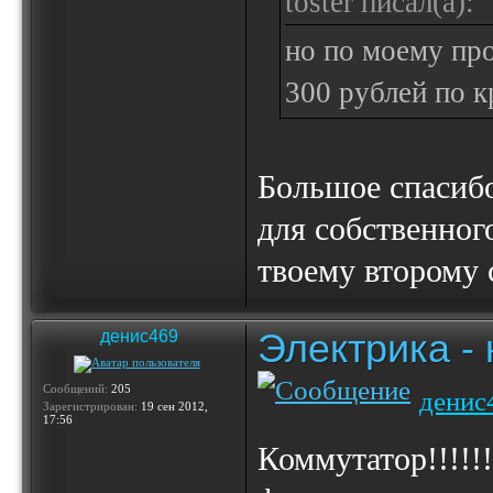
toster писал(а):
но по моему про
300 рублей по к
Большое спасибо
для собственног
твоему второму 
Электрика -
денис469
Сообщений:
205
денис
Зарегистрирован:
19 сен 2012,
17:56
Коммутатор!!!!!!