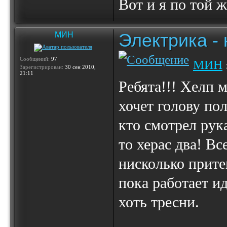
Вот и я по той ж
Электрика -
МИН
Сообщений:
97
МИН
Зарегистрирован:
30 сен 2010,
21:11
Ребята!!! Хелп 
хочет голову пол
кто смотрел рука
то херас два! Вс
нисколько прите
пока работает ид
хоть тресни.