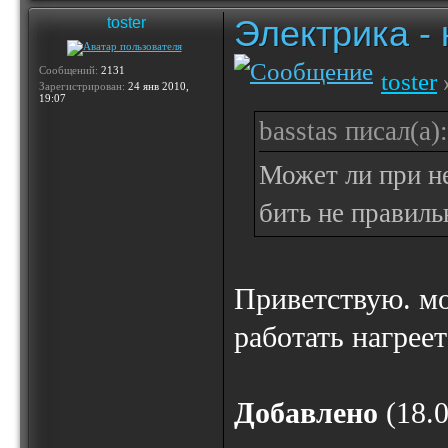
Электрика -
toster
Сообщений:
2131
toster
Зарегистрирован:
24 янв 2010,
19:07
basstas писал(а):
Может ли при н
бить не правиль
Приветствую. мо
работать нагреет
Добавлено
(18.0