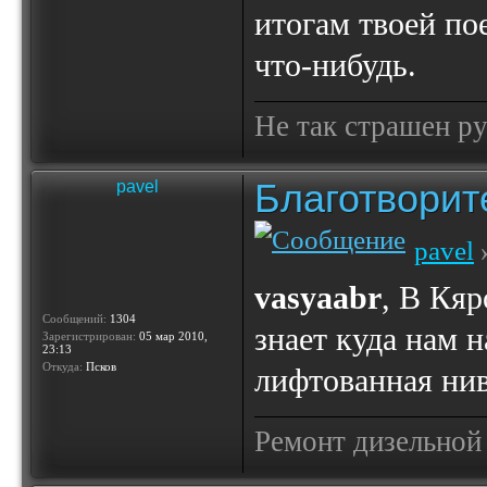
итогам твоей по
что-нибудь.
Не так страшен ру
Благотвори
pavel
pavel
»
vasyaabr
, В Кя
Сообщений:
1304
знает куда нам н
Зарегистрирован:
05 мар 2010,
23:13
Откуда:
Псков
лифтованная нив
Ремонт дизельной