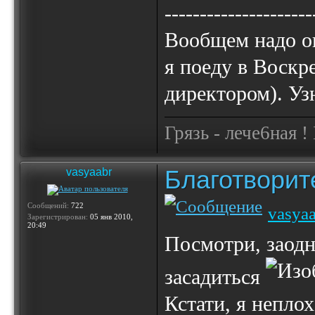
---------------------
Вообщем надо оп
я поеду в Воскр
директором). Узн
Грязь - лече6ная !
Благотвори
vasyaabr
Сообщений:
722
vasya
Зарегистрирован:
05 янв 2010,
20:49
Посмотри, заодн
засадиться
Кстати, я непло