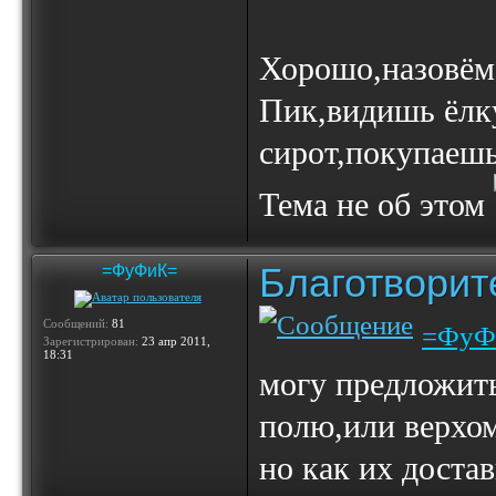
Хорошо,назовём 
Пик,видишь ёлк
сирот,покупаешь
Тема не об этом
Благотвори
=ФуФиК=
Сообщений:
81
=ФуФ
Зарегистрирован:
23 апр 2011,
18:31
могу предложить
полю,или верхом.
но как их достави