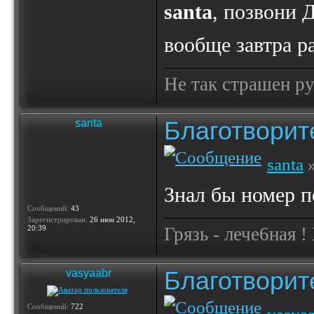
santa
, позвони 
вообще завтра р
Не так страшен ру
Благотвори
santa
santa
»
Знал бы номер п
Сообщений:
43
Зарегистрирован:
26 июн 2012,
20:39
Грязь - лече6ная !
Благотвори
vasyaabr
Сообщений:
722