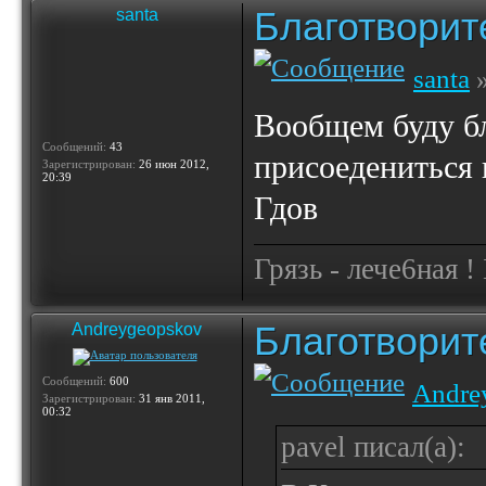
Благотвори
santa
santa
»
Вообщем буду бл
Сообщений:
43
присоедениться в
Зарегистрирован:
26 июн 2012,
20:39
Гдов
Грязь - лече6ная !
Благотвори
Andreygeopskov
Сообщений:
600
Andre
Зарегистрирован:
31 янв 2011,
00:32
pavel писал(а):