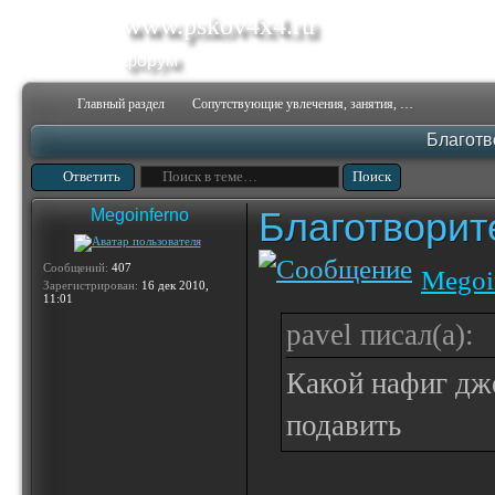
www.pskov4x4.ru
форум
Главный раздел
Сопутствующие увлечения, занятия, развлечения.
Благотв
Ответить
Благотвори
Megoinferno
Сообщений:
407
Megoi
Зарегистрирован:
16 дек 2010,
11:01
pavel писал(а):
Какой нафиг дж
подавить