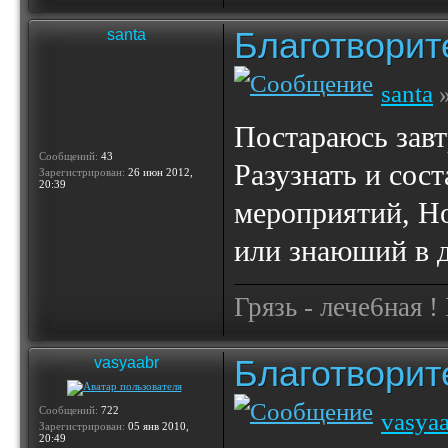
Благотвори
santa
santa
»
Постараюсь завт
Сообщений:
43
Разузнать и сос
Зарегистрирован:
26 июн 2012,
20:39
мероприятий, Но
или знаюший в д
Грязь - лече6ная !
Благотвори
vasyaabr
Сообщений:
722
vasya
Зарегистрирован:
05 янв 2010,
20:49