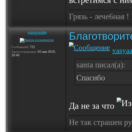
встретимся с ни
Грязь - лече6ная !
Благотвори
vasyaabr
Сообщений:
722
vasya
Зарегистрирован:
05 янв 2010,
20:49
santa писал(а):
Спасибо
Да не за что
Не так страшен ру