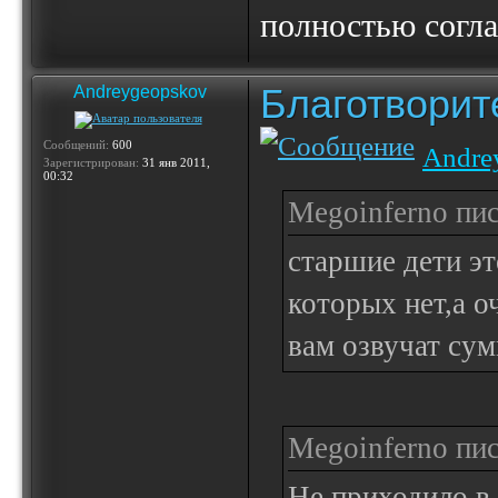
полностью согла
Благотвори
Andreygeopskov
Сообщений:
600
Andre
Зарегистрирован:
31 янв 2011,
00:32
Megoinferno пис
старшие дети э
которых нет,а о
вам озвучат сум
Megoinferno пис
Не приходило в