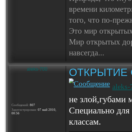
времени километр
того, что по-пре
Это мир открытых
Мир открытых доро
навсегда...
ОТКРЫТИЕ 
aleks-700
aleks-
не злой,губами м
Сообщений:
807
Специально для 
Зарегистрирован:
07 май 2010,
00:56
классам.