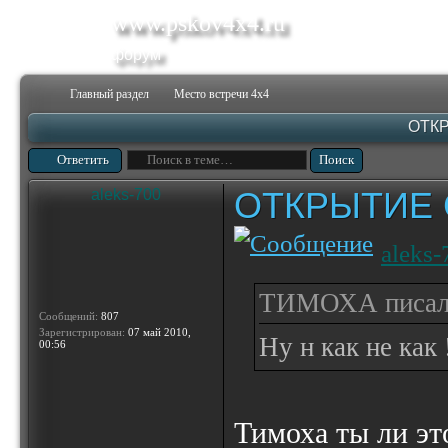
www.pskov4x4.ru
форум
Главный раздел
Место встречи 4х4
ОТК
Ответить
ОТКРЫТИЕ 
aleks-700
aleks-
ТИМОХА писал(
Сообщений:
807
Зарегистрирован:
07 май 2010,
Ну н как не как 
00:56
Тимоха ты ли эт