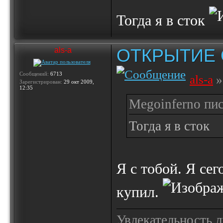
Тогда я в сток
ОТКРЫТИЕ 
als-a
Сообщений:
6713
als-a
»
Зарегистрирован:
29 окт 2009,
12:35
Megoinferno пис
Тогда я в сток
Я с тобой. Я се
купил.
Увлекательность 