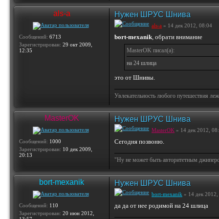
als-a
Нужен ШРУС Шнива
als-a
» 14 дек 2012, 08:04
bort-mexanik
, обрати внимание
Сообщений:
6713
Зарегистрирован:
29 окт 2009,
MasterOK писал(а):
12:35
на 24 шлица
это от Шнивы.
Увлекательность любого путешествия лежи
MasterOK
Нужен ШРУС Шнива
MasterOK
» 14 дек 2012, 08
Сегодня позвоню.
Сообщений:
1000
Зарегистрирован:
10 дек 2009,
20:13
"Ну не может быть авторитетным джипером 
bort-mexanik
Нужен ШРУС Шнива
bort-mexanik
» 14 дек 2012,
да да от нее родимой на 24 шлица
Сообщений:
110
Зарегистрирован:
20 июн 2012,