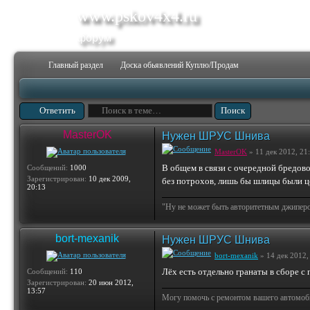
www.pskov4x4.ru
форум
Главный раздел
Доска обьявлений Куплю/Продам
Ответить
MasterOK
Нужен ШРУС Шнива
MasterOK
» 11 дек 2012, 21
В общем в связи с очередной бредов
Сообщений:
1000
Зарегистрирован:
10 дек 2009,
без потрохов, лишь бы шлицы были ц
20:13
"Ну не может быть авторитетным джипером 
bort-mexanik
Нужен ШРУС Шнива
bort-mexanik
» 14 дек 2012,
Лёх есть отдельно гранаты в сборе с 
Сообщений:
110
Зарегистрирован:
20 июн 2012,
13:57
Могу помочь с ремонтом вашего автомобил