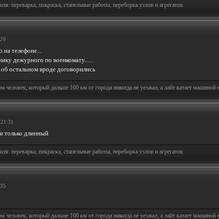
я: переварка, покраска, стапельные работы, переборка узлов и агрегатов.
:20
 на телефоне...
ику дежурного по военкомату......
 об остальном вроде договорились
человек, который дальше 100 км от города никогда не уезжал, а лайт катает машиной на
 21:31
ли только длинный
я: переварка, покраска, стапельные работы, переборка узлов и агрегатов.
:35
человек, который дальше 100 км от города никогда не уезжал, а лайт катает машиной на