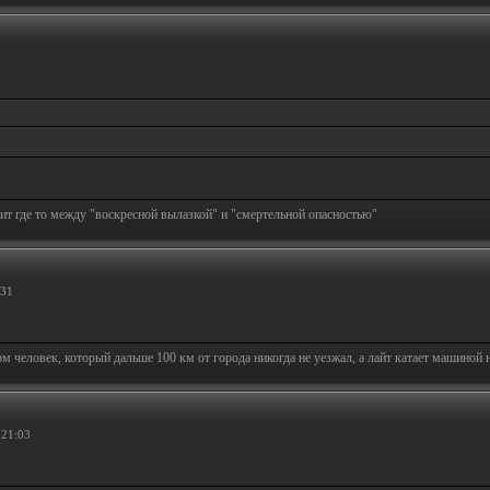
т где то между "воскресной вылазкой" и "смертельной опасностью"
:31
человек, который дальше 100 км от города никогда не уезжал, а лайт катает машиной на
 21:03