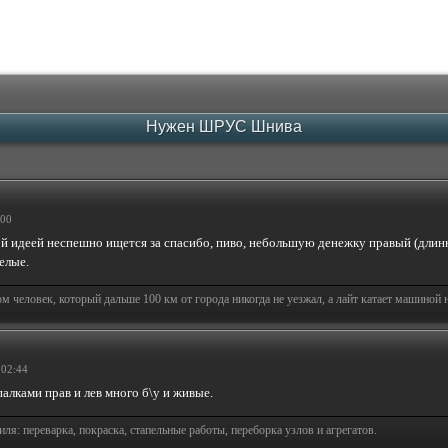
Нужен ШРУС Шнива
:00
ой идеей неспешно ищется за спасибо, пиво, небольшую денежку правый (дли
елые.
человек, который дальше 100 км от города никогда не уезжал, а лайт катает машиной на
 02:44
палками прав и лев много б\у и живые.
я: переварка, покраска, стапельные работы, переборка узлов и агрегатов.