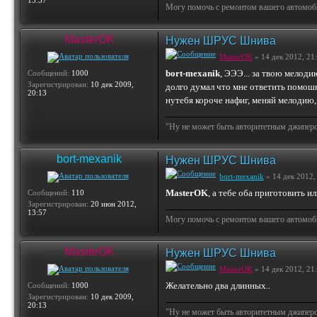
13:57
Могу помочь с ремонтом вашего автомобил
MasterOK
Нужен ШРУС Шнива
MasterOK
» 14 дек 2012, 21
bort-mexanik
, ЭЭЭ... за твою мелодию
Сообщений:
1000
Зарегистрирован:
10 дек 2009,
долго думал что мне ответить помошн
20:13
нутебя короче нафиг, меняй мелодию,
"Ну не может быть авторитетным джипером 
bort-mexanik
Нужен ШРУС Шнива
bort-mexanik
» 14 дек 2012,
MasterOK
, а тебе оба приготовить и
Сообщений:
110
Зарегистрирован:
20 июн 2012,
13:57
Могу помочь с ремонтом вашего автомобил
MasterOK
Нужен ШРУС Шнива
MasterOK
» 14 дек 2012, 21
Желательно два длинных..
Сообщений:
1000
Зарегистрирован:
10 дек 2009,
20:13
"Ну не может быть авторитетным джипером 