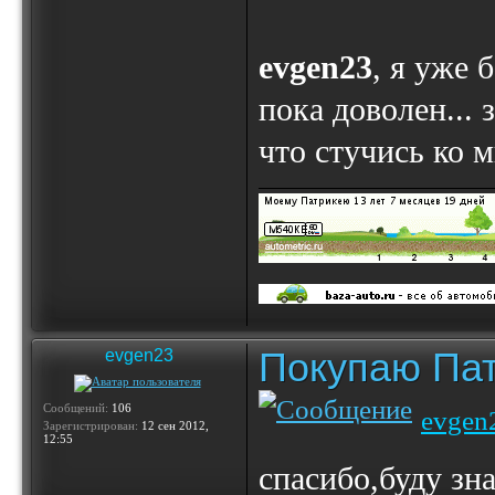
evgen23
, я уже 
пока доволен... 
что стучись ко 
Покупаю Пат
evgen23
Сообщений:
106
evgen
Зарегистрирован:
12 сен 2012,
12:55
спасибо,буду зн