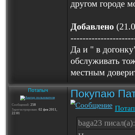
другом городе м
Добавлено
(21.0
---------------------
Да и " в догонк
обслуживать тож
местным довери
Покупаю Пат
Потапыч
Сообщений:
258
Пота
Зарегистрирован:
02 фев 2011,
22:01
baga23 писал(а)