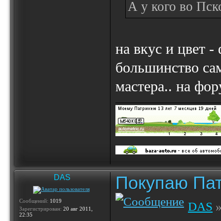
А у кого во Пс
на вкус и цвет -
большинство сам 
мастера.. на фор
Покупаю Пат
DAS
Сообщений:
1019
DAS
»
Зарегистрирован:
20 авг 2011,
22:35