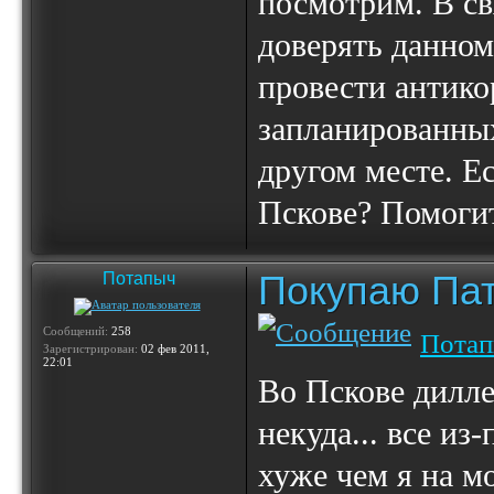
посмотрим. В св
доверять данно
провести антико
запланированных
другом месте. Ес
Пскове? Помогит
Покупаю Пат
Потапыч
Сообщений:
258
Пота
Зарегистрирован:
02 фев 2011,
22:01
Во Пскове дилле
некуда... все из
хуже чем я на м