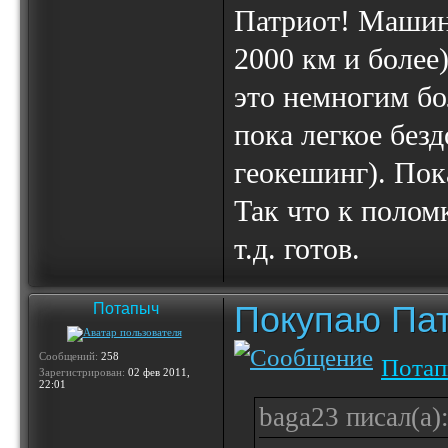
Патриот! Машинк
2000 км и более
это немногим бо
пока легкое без
геокешинг). Пок
Так что к полом
т.д. готов.
Покупаю Пат
Потапыч
Сообщений:
258
Пота
Зарегистрирован:
02 фев 2011,
22:01
baga23 писал(а)