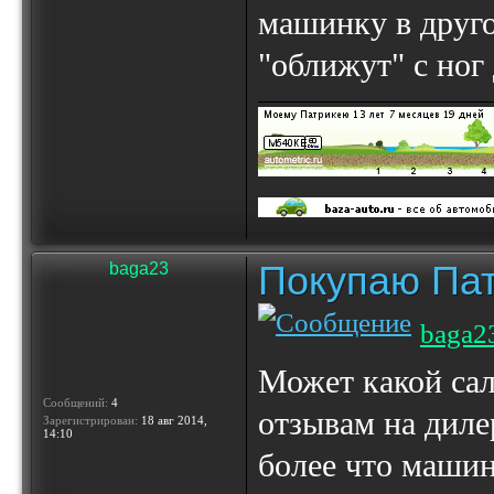
машинку в друго
"оближут" с ног
Покупаю Пат
baga23
baga2
Может какой сал
Сообщений:
4
отзывам на диле
Зарегистрирован:
18 авг 2014,
14:10
более что машин