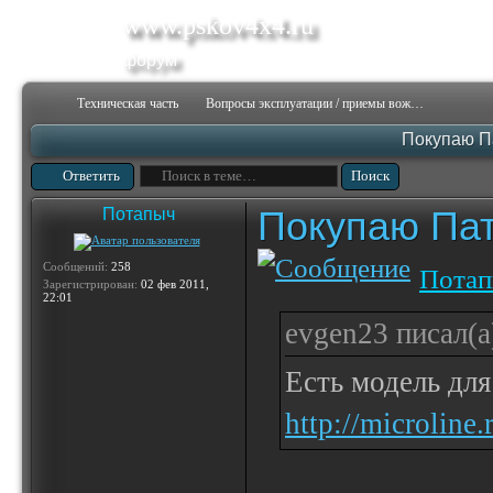
www.pskov4x4.ru
форум
Техническая часть
Вопросы эксплуатации / приемы вождения
Покупаю П
Ответить
Покупаю Пат
Потапыч
Сообщений:
258
Пота
Зарегистрирован:
02 фев 2011,
22:01
evgen23 писал(а
Есть модель для
http://microlin