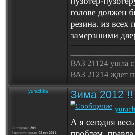
пузотер-пузотер
голове должен б
резина. из всех 
замерзшими две
_______________
ВАЗ 21124 ушла с
ВАЗ 21214 ждет 
Зима 2012 !!
yurachka
yurac
А я сегодня весь
Сообщений:
304
проблем, правда
Зарегистрирован:
03 фев 2011,