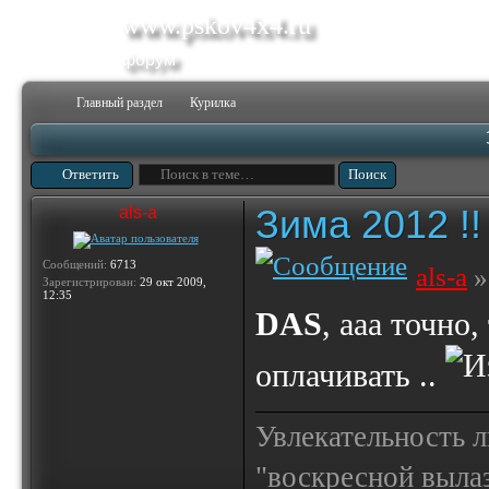
www.pskov4x4.ru
форум
Главный раздел
Курилка
Ответить
Зима 2012 !!
als-a
Сообщений:
6713
als-a
»
Зарегистрирован:
29 окт 2009,
12:35
DAS
, ааа точно
оплачивать ..
Увлекательность 
"воскресной выла