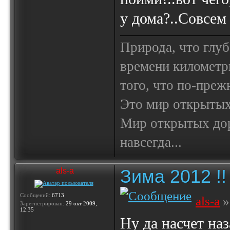
у дома?..Совсем
Природа, что глуб
времени километр
того, что по-пре
Это мир открытых
Мир открытых доро
навсегда...
Зима 2012 !!
als-a
Сообщений:
6713
als-a
»
Зарегистрирован:
29 окт 2009,
12:35
Ну да насчет на