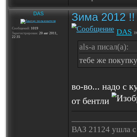
Зима 2012 !!
DAS
Сообщений:
1019
DAS
»
Зарегистрирован:
20 авг 2011,
22:35
als-a писал(а):
тебе же покупк
во-во... надо с 
от бентли
_______________
ВАЗ 21124 ушла с