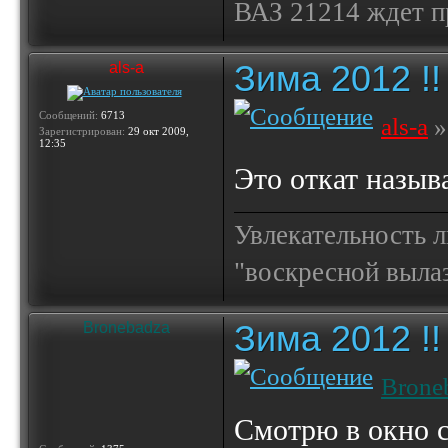
ВАЗ 21214 ждет 
Зима 2012 !!
als-a
Сообщений:
6713
als-a
»
Зарегистрирован:
29 окт 2009,
12:35
Это откат называ
Увлекательность 
"воскресной выла
Зима 2012 !!
Bronebadza
Brone
Смотрю в окно с