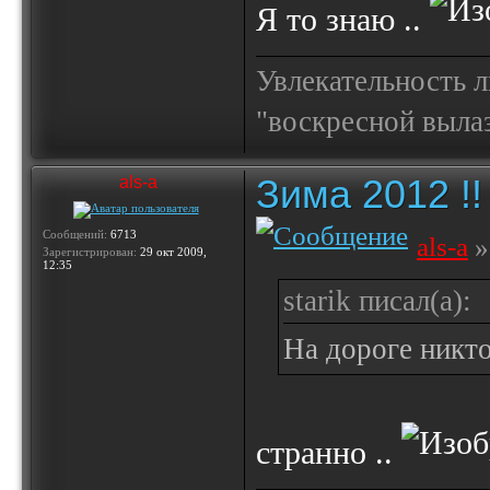
Я то знаю ..
Увлекательность 
"воскресной выла
Зима 2012 !!
als-a
Сообщений:
6713
als-a
»
Зарегистрирован:
29 окт 2009,
12:35
starik писал(а):
На дороге никто 
странно ..