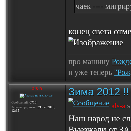
чаек ---- мигри
конец света отме
про машину
Рожде
и уже теперь
"Рож
Зима 2012 !!
als-a
Сообщений:
6713
als-a
»
Зарегистрирован:
29 окт 2009,
12:35
Наш народ не сл
Выезжали от ЗАГ