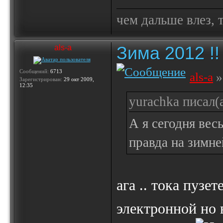
чем дальше влез, 
Зима 2012 !!
als-a
Сообщений:
6713
als-a
»
Зарегистрирован:
29 окт 2009,
12:35
yurachka писал(а
А я сегодня вес
правда на зимне
ага .. тока пузе
электронной но в