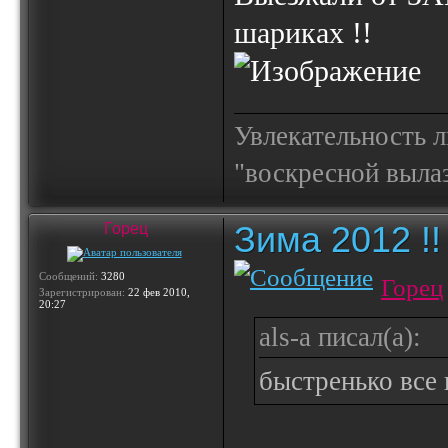
шариках !!
Увлекательность 
"воскресной выла
Зима 2012 !!
Горец
Сообщений:
3280
Горец
Зарегистрирован:
22 фев 2010,
20:27
als-a писал(а):
быстренько все 