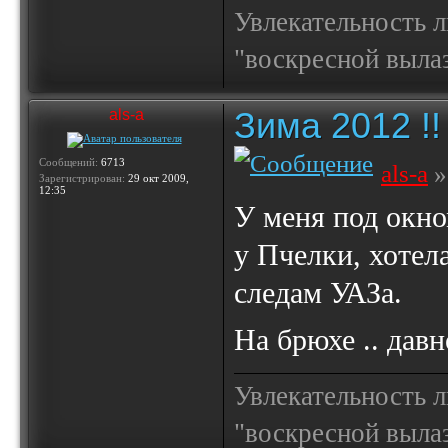
Увлекательность 
"воскресной выла
Зима 2012 !!
als-a
Сообщений:
6713
als-a
»
Зарегистрирован:
29 окт 2009,
12:35
У меня под окно
у Пчелки, хотел
следам УАЗа.
На брюхе .. дав
Увлекательность 
"воскресной выла