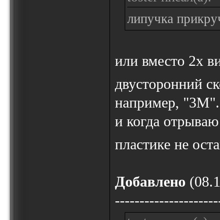
липучка прикру
или вместо 2х в
двусторонний с
например, "3М".
и когда отрываю 
пластике не ост
Добавлено
(08.1
---------------------