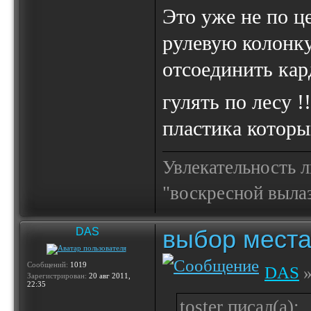
Это уже не по ц
рулевую колонку 
отсоединить кар
гулять по лесу !
пластика которы
Увлекательность 
"воскресной выла
выбор места
DAS
Сообщений:
1019
DAS
»
Зарегистрирован:
20 авг 2011,
22:35
toster писал(а):