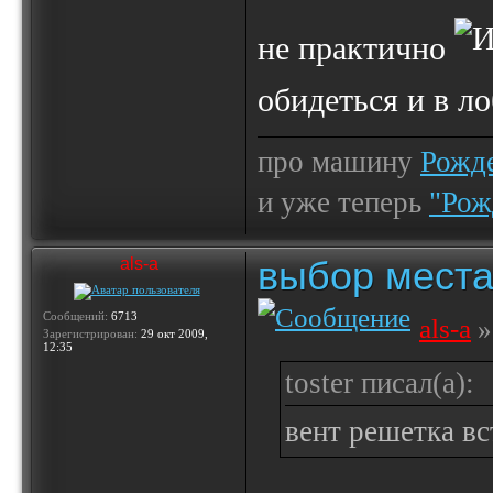
не практично
обидеться и в л
про машину
Рожде
и уже теперь
"Рож
выбор места
als-a
Сообщений:
6713
als-a
»
Зарегистрирован:
29 окт 2009,
12:35
toster писал(а):
вент решетка вс