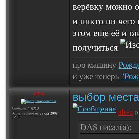
верёвку можно о
и никто ни чего
этом еще её и гл
получиться
про машину
Рожде
и уже теперь
"Рож
выбор места
als-a
Сообщений:
6713
als-a
»
Зарегистрирован:
29 окт 2009,
12:35
DAS писал(а):