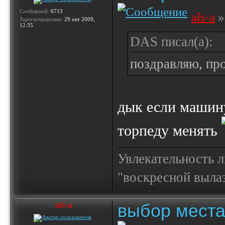
Сообщений:
6713
als-a
»
Зарегистрирован:
29 окт 2009,
12:35
DAS писал(а):
поздравляю, пр
дык если машину
торпеду менять
Увлекательность 
"воскресной выла
выбор места
als-a