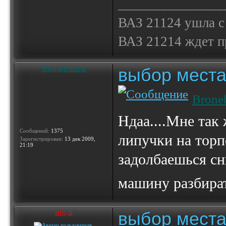
_______________
ВАЗ 21124 ушла с
ВАЗ 21214 ждет 
выбор места
Bronebadza
Brone
Ндаа....Мне так
Сообщений:
1375
липучки на торп
Зарегистрирован:
13 дек 2009,
21:19
задолбаешься сни
машину разбират
выбор места
als-a