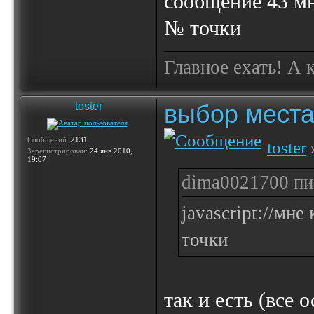
сообщение 43 мн
№ точки
Главное ехать! А 
выбор места
toster
Сообщений:
2131
toster
Зарегистрирован:
24 янв 2010,
19:07
dima0021700 пис
javascript://мн
точки
так и есть (все 