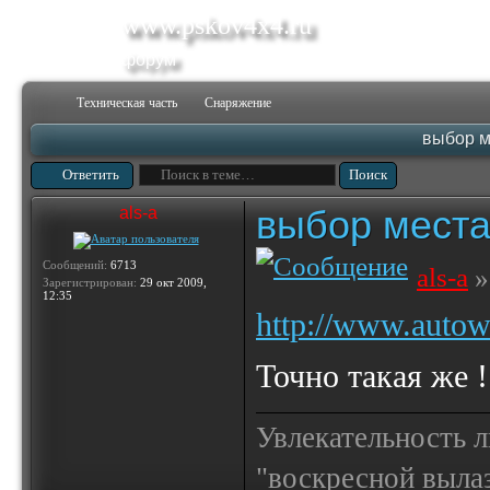
www.pskov4x4.ru
форум
Техническая часть
Снаряжение
выбор м
Ответить
выбор места
als-a
Сообщений:
6713
als-a
»
Зарегистрирован:
29 окт 2009,
12:35
http://www.autowp
Точно такая же !
Увлекательность 
"воскресной выла