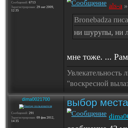
Сообщений:
6713
als-a
»
Зарегистрирован:
29 окт 2009,
12:35
Bronebadza писа
ни шурупы, ни 
мне тоже. ... Рам
Увлекательность 
"воскресной выла
выбор места
dima0021700
Сообщений:
291
dima0
Зарегистрирован:
09 фев 2012,
14:35