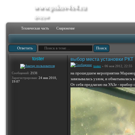
www.pskov4x4.ru
форум
Техническая часть
Снаряжение
Ответить
toster
выбор места установки РКТ
toster
» 06 ноя 2012, 22:55
на прошедшем мероприятии Марамороч
Сообщений:
2131
Зарегистрирован:
24 янв 2010,
завязывалась узлом, и обматывалась 
19:07
От себя предлагаю на УАЗе - прибор 