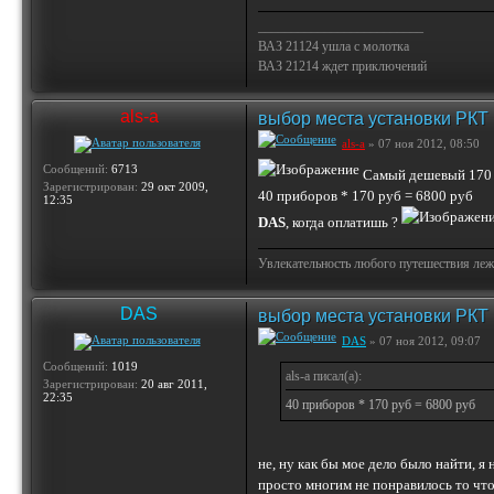
_________________________
ВАЗ 21124 ушла с молотка
ВАЗ 21214 ждет приключений
als-a
выбор места установки РКТ
als-a
» 07 ноя 2012, 08:50
Сообщений:
6713
Самый дешевый 170 
Зарегистрирован:
29 окт 2009,
40 приборов * 170 руб = 6800 руб
12:35
DAS
, когда оплатишь ?
Увлекательность любого путешествия лежи
DAS
выбор места установки РКТ
DAS
» 07 ноя 2012, 09:07
Сообщений:
1019
als-a писал(а):
Зарегистрирован:
20 авг 2011,
22:35
40 приборов * 170 руб = 6800 руб
не, ну как бы мое дело было найти, я
просто многим не понравилось то что