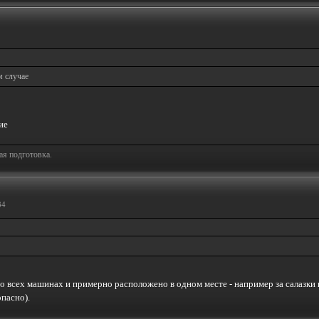
 случае
ая подготовка.
34
 во всех машинах и примерно расположено в одном месте - например за салазки
опасно).