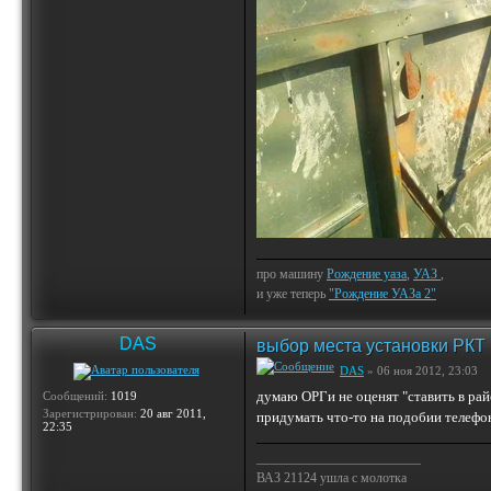
про машину
Рождение уаза
,
УАЗ
,
и уже теперь
"Рождение УАЗа 2"
DAS
выбор места установки РКТ
DAS
» 06 ноя 2012, 23:03
думаю ОРГи не оценят "ставить в рай
Сообщений:
1019
Зарегистрирован:
20 авг 2011,
придумать что-то на подобии телефон
22:35
_________________________
ВАЗ 21124 ушла с молотка