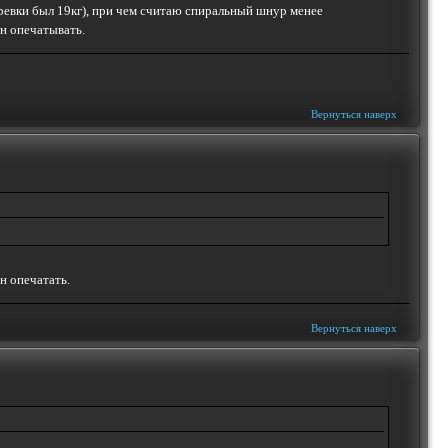
еревки был 19кг), при чем считаю спиральный шнур менее
н опечатывать.
Вернуться наверх
н опечатать.
Вернуться наверх