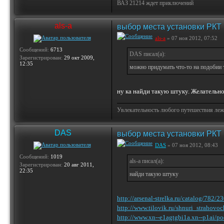
ВАЗ 21214 ждет приключений
als-a
выбор места установки РКТ
als-a
» 07 ноя 2012, 07:52
Сообщений:
6713
DAS писал(а):
Зарегистрирован:
29 окт 2009,
12:35
можно придумать что-то на подобии 
ну ка найди такую штуку. Желательно
Увлекательность любого путешествия лежи
DAS
выбор места установки РКТ
DAS
» 07 ноя 2012, 08:43
Сообщений:
1019
als-a писал(а):
Зарегистрирован:
20 авг 2011,
22:35
найди такую штуку
http://arsenal-strelka.ru/catalog/782/2
http://www.tilovik.ru/shnuri_strahovoc
http://www.xn--e1agtgbi1a.xn--p1ai/po