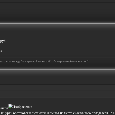
руб.
т где то между "воскресной вылазкой" и "смертельной опасностью"
 нашел
 шнурки болтаются и путаются. я бы вот на месте счастливого обладателя РКТ 