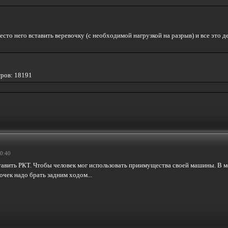
есто него вставить веревочку (с необходимой нагрузкой на разрыв) и все это 
тров: 18191
10:40
тавить РКТ. Чтобы человек мог использовать приимущества своей машины. В м
очек надо брать задним ходом...