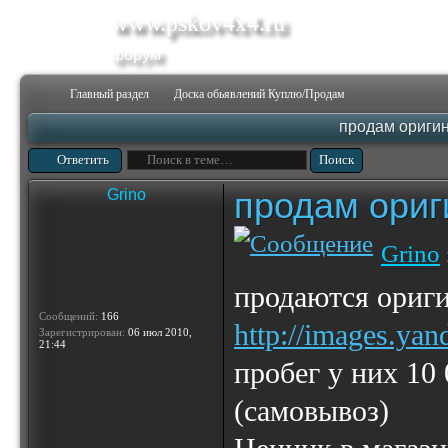
www.pskov4x4.ru
форум
Главный раздел
Доска обьявлений Куплю/Продам
продам оригин
Ответить
продам ориг
Grino
Grino
продаются ориги
Сообщений:
166
http://images.yan
Зарегистрирован:
06 июл 2010,
21:44
пробег у них 10 
(самовывоз)