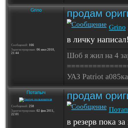
продам ориг
Grino
Grino
в личку написал
Сообщений:
166
Зарегистрирован:
06 июл 2010,
21:44
Шоб я жил на 4 за
==============
УАЗ Patriot а085к
продам ориг
Потапыч
Сообщений:
258
Пота
Зарегистрирован:
02 фев 2011,
22:01
в резерв пока за