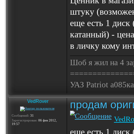
Ценник в магази
штуку (возможе
еще есть 1 диск
катанный) - цена
в личку кому ин
Шоб я жил на 4 за
==============
УАЗ Patriot а085к
продам ориг
VedRover
Сообщений:
31
VedRo
Зарегистрирован:
06 фев 2012,
19:57
еще есть 1 диск