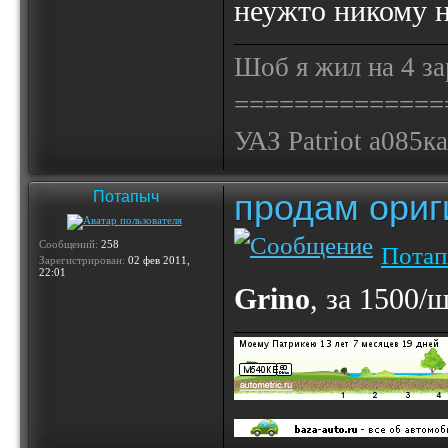
неужто никому н
Шоб я жил на 4 за
==============
УАЗ Patriot а085к
продам ориг
Потапыч
Сообщений:
258
Пота
Зарегистрирован:
02 фев 2011,
22:01
Grino
, за 1500/