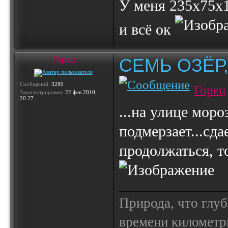
У меня 235х75х1
и всё ок
СЕМЬ ОЗЁР
Горец
Сообщений:
3280
Горец
Зарегистрирован:
22 фев 2010,
20:27
...на улице моро
подмерзает...сда
продолжаться, т
Природа, что глуб
времени километр