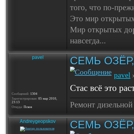
того, что по-пре
Это мир открытых
Мир открытых доро
навсегда...
СЕМЬ ОЗЁР
pavel
pavel
»
Стас всё это ра
Сообщений:
1304
Зарегистрирован:
05 мар 2010,
23:13
Ремонт дизельной
Откуда:
Псков
СЕМЬ ОЗЁР
Andreygeopskov