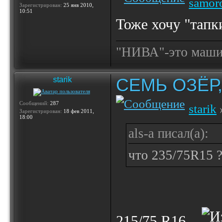
samor
Зарегистрирован:
25 янв 2010,
10:51
Тоже хочу "тапк
"НИВА"-это машина
СЕМЬ ОЗЁР
starik
Сообщений:
287
starik
Зарегистрирован:
18 фев 2011,
18:00
als-a писал(а):
что 235/75R15 ?
215/75 R16...