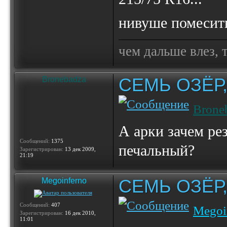
нивуше помесит
чем дальше влез, 
СЕМЬ ОЗЁР
Bronebadza
Brone
А арки зачем рез
Сообщений:
1375
печальный?
Зарегистрирован:
13 дек 2009,
21:19
СЕМЬ ОЗЁР
Megoinferno
Сообщений:
407
Megoi
Зарегистрирован:
16 дек 2010,
11:01