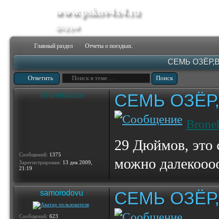
www.pskov4x4.ru
форум
Главный раздел
Отчеты о поездках.
СЕМЬ ОЗЁР,
Ответить
СЕМЬ ОЗЁР
Bronebadza
Brone
29 Дюймов, это с
Сообщений:
1375
можно далекоооо
Зарегистрирован:
13 дек 2009,
21:19
СЕМЬ ОЗЁР
samorodovu
Сообщений:
623