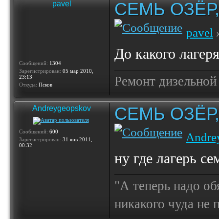
СЕМЬ ОЗЁР
pavel
pavel
»
До какого лагеря
Сообщений:
1304
Зарегистрирован:
05 мар 2010,
23:13
Ремонт дизельной
Откуда:
Псков
СЕМЬ ОЗЁР
Andreygeopskov
Сообщений:
600
Andre
Зарегистрирован:
31 янв 2011,
00:32
ну где лагерь се
"А теперь надо об
никакого чуда не