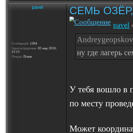
СЕМЬ ОЗЁР
pavel
pavel
»
Andreygeopskov 
Сообщений:
1304
Зарегистрирован:
05 мар 2010,
ну где лагерь с
23:13
Откуда:
Псков
У тебя вошло в 
по месту прове
Может координа