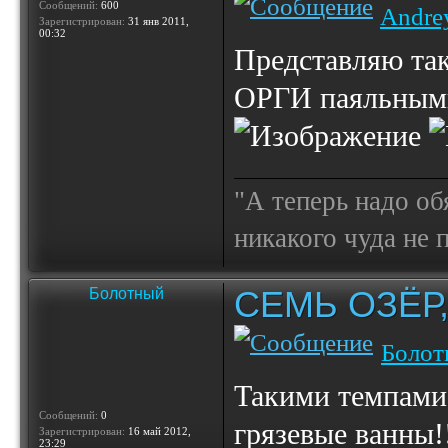
Сообщений:
600
Andre
Зарегистрирован:
31 янв 2011,
00:32
Представляю так
ОРГИ паяльными
"А теперь надо об
никакого чуда не
СЕМЬ ОЗЁР
Болотный
Болот
Такими темпами 
Сообщений:
0
грязевые ванны!!
Зарегистрирован:
16 май 2012,
23:29