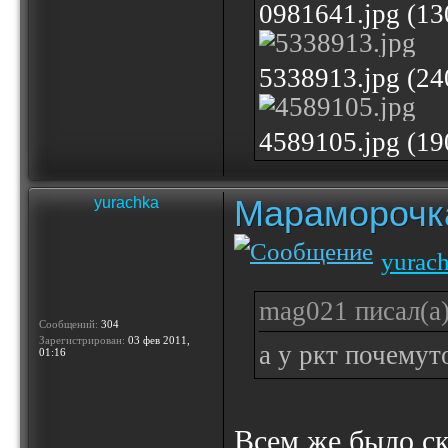
0981641.jpg (1
5338913.jpg (2
4589105.jpg (1
Мараморочк
yurachka
yurac
mag021 писал(а)
Сообщений:
304
Зарегистрирован:
03 фев 2011,
а у ркт почемут
01:16
Всем же было ск