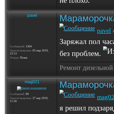
не плохо.
Мараморочк
pavel
pavel
»
Заряжал пол часа
Сообщений:
1304
Зарегистрирован:
05 мар 2010,
без проблем.
23:13
Откуда:
Псков
Ремонт дизельной
Мараморочк
mag021
Сообщений:
90
mag0
Зарегистрирован:
27 апр 2010,
11:56
я решил подзаря