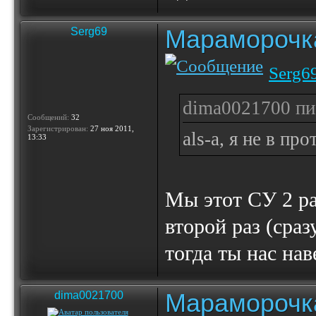
Мараморочк
Serg69
Serg6
dima0021700 пис
Сообщений:
32
Зарегистрирован:
27 ноя 2011,
als-a, я не в пр
13:33
Мы этот СУ 2 раз
второй раз (сра
тогда ты нас нав
Мараморочк
dima0021700