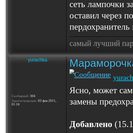
сеть лампочки з
оставил через п
пердохранитель 
самый лучший пар
Мараморочк
yurachka
yurac
Ясно, может сам
Сообщений:
304
замены предохра
Зарегистрирован:
03 фев 2011,
01:16
Добавлено
(15.1