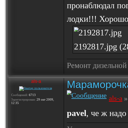
пронаблюдал по
лодки!!! Хорош
2192817.jpg (
Ремонт дизельной
Мараморочк
als-a
Сообщений:
6713
als-a
»
Зарегистрирован:
29 окт 2009,
12:35
pavel
, че ж надо