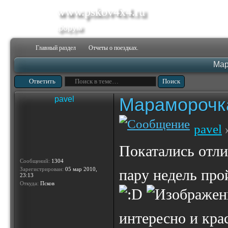
www.pskov4x4.ru
форум
Главный раздел
Отчеты о поездках.
Мар
Ответить
Мараморочк
pavel
pavel
»
Покатались отли
Сообщений:
1304
Зарегистрирован:
05 мар 2010,
пару недель про
23:13
Откуда:
Псков
интересно и кра