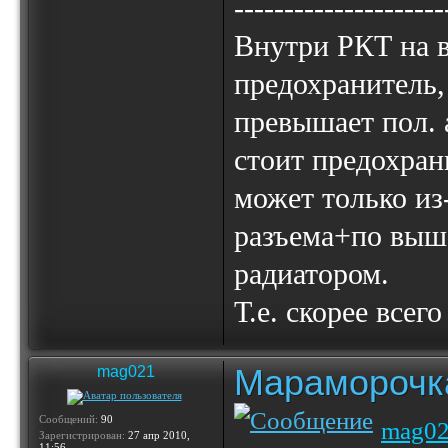
---------------------
Внутри РКТ на 
предохранитель,
превышает пол. 
стоит предохран
может только из
разъема+по выш
радиатором.
Т.е. скорее всег
Мараморочк
mag021
Сообщений:
90
mag0
Зарегистрирован:
27 апр 2010,
11:56