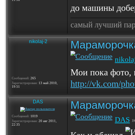
до машины добе
самый лучший пар
Мараморочк
nikolaj-2
nikola
Мои пока фото, 
Сообщений:
265
http://vk.com/p
Зарегистрирован:
13 май 2010,
19:51
Мараморочк
DAS
Сообщений:
1019
DAS
»
Зарегистрирован:
20 авг 2011,
22:35