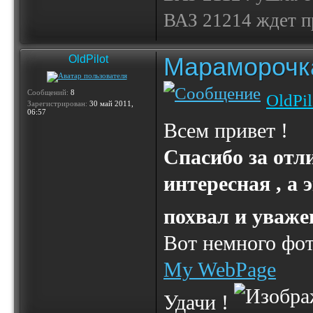
ВАЗ 21214 ждет 
Мараморочк
OldPilot
Сообщений:
8
OldPil
Зарегистрирован:
30 май 2011,
06:57
Всем привет !
Спасибо за отл
интересная , а
похвал и уваже
Вот немного фот
My WebPage
Удачи !