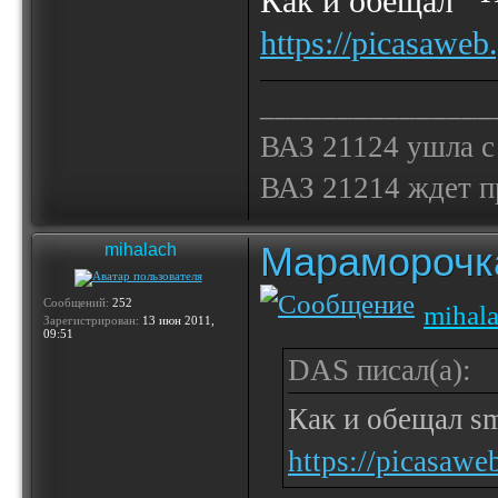
Как и обещал
https://picasaweb
_______________
ВАЗ 21124 ушла с
ВАЗ 21214 ждет 
Мараморочк
mihalach
Сообщений:
252
mihal
Зарегистрирован:
13 июн 2011,
09:51
DAS писал(а):
Как и обещал sm
https://picasawe