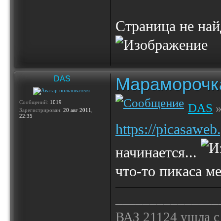
Страница не най
Мараморочк
DAS
Сообщений:
1019
DAS
»
Зарегистрирован:
20 авг 2011,
22:35
https://picasaweb
начинается...
что-то пикаса ме
_______________
ВАЗ 21124 ушла с