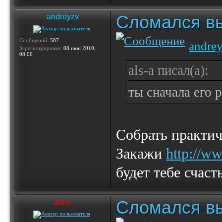
Сломался вы
andreyzv
Сообщений:
587
andre
Зарегистрирован:
08 июн 2010,
08:06
als-a писал(а):
ты сначала его 
Собрать практич
Закажи
http://w
будет тебе счасть
Сломался вы
als-a