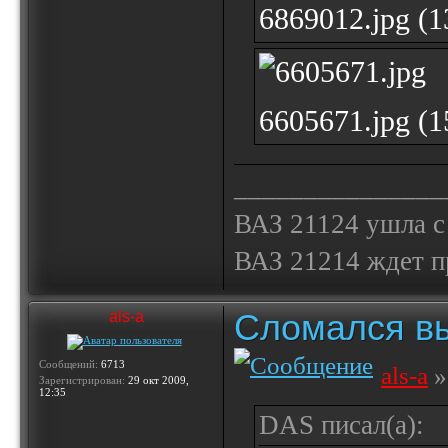
6869012.jpg (
6605671.jpg (
_______________
ВАЗ 21124 ушла с
ВАЗ 21214 ждет 
Сломался вы
als-a
Сообщений:
6713
als-a
»
Зарегистрирован:
29 окт 2009,
12:35
DAS писал(а):