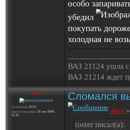
особо запаривать
убедил
покупать дороже 
холодная не воз
_______________
ВАЗ 21124 ушла с
ВАЗ 21214 ждет 
Сломался вы
als-a
Сообщений:
6713
als-a
»
Зарегистрирован:
29 окт 2009,
12:35
toster писал(а):