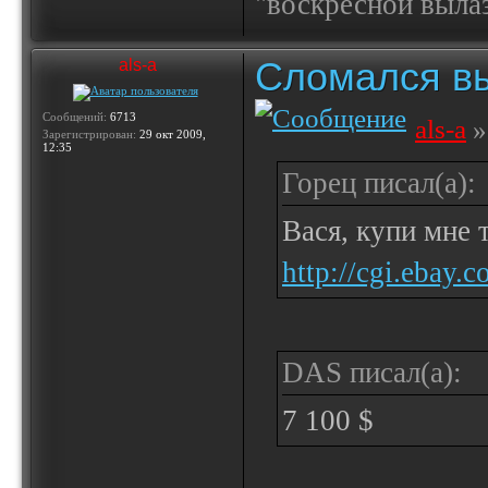
"воскресной выла
Сломался вы
als-a
Сообщений:
6713
als-a
»
Зарегистрирован:
29 окт 2009,
12:35
Горец писал(а):
Вася, купи мне 
http://cgi.ebay.
DAS писал(а):
7 100 $