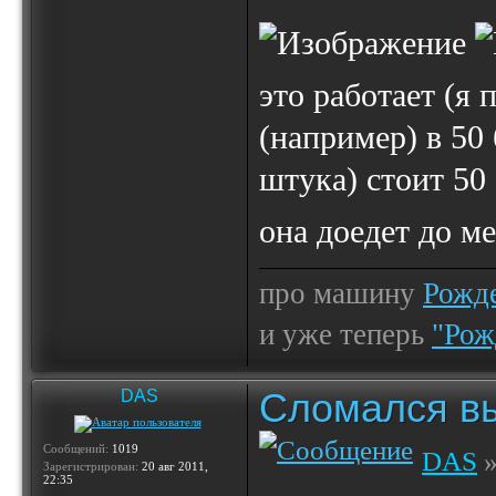
это работает (я 
(например) в 50 
штука) стоит 50 
она доедет до м
про машину
Рожде
и уже теперь
"Рож
Сломался вы
DAS
Сообщений:
1019
DAS
»
Зарегистрирован:
20 авг 2011,
22:35