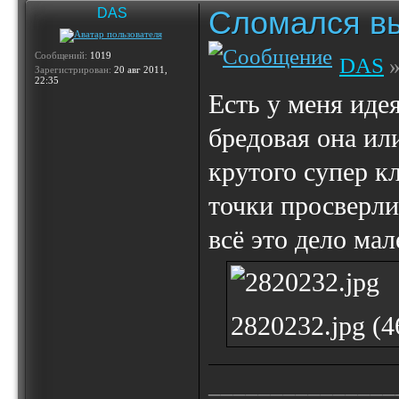
Сломался вы
DAS
Сообщений:
1019
DAS
»
Зарегистрирован:
20 авг 2011,
22:35
Есть у меня идея
бредовая она ил
крутого супер кл
точки просверл
всё это дело ма
2820232.jpg (
_______________