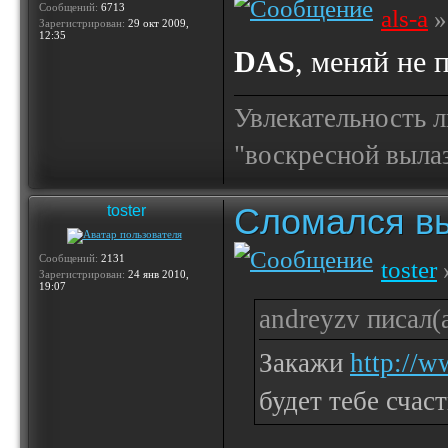
Сообщений:
6713
als-a
»
Зарегистрирован:
29 окт 2009,
12:35
DAS
, меняй не п
Увлекательность 
"воскресной выла
Сломался вы
toster
Сообщений:
2131
toster
Зарегистрирован:
24 янв 2010,
19:07
andreyzv писал(а
Закажи
http://w
будет тебе счаст