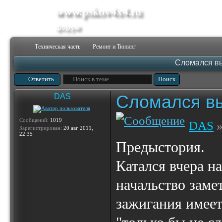
www.pskov4x4.ru
форум
Техническая часть
Ремонт и Тюнинг
Сломался вы
Ответить
Сломался вы
DAS
Сообщений:
1019
DAS
»
Зарегистрирован:
20 авг 2011,
22:35
Предыстория.
Катался вчера н
начальство заме
зажигания имее