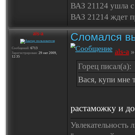
ВАЗ 21124 ушла с
ВАЗ 21214 ждет 
Сломался вы
als-a
Сообщений:
6713
als-a
»
Зарегистрирован:
29 окт 2009,
12:35
Горец писал(а):
Вася, купи мне 
растаможку и до
Увлекательность 