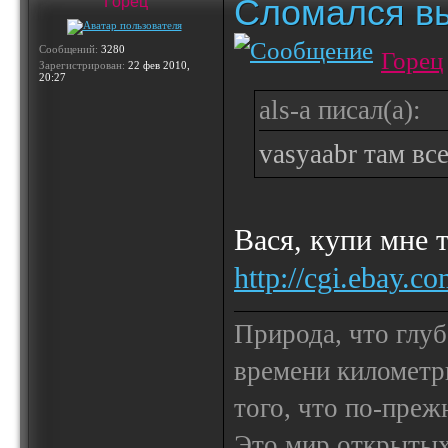
Сломался вы
Горец
Сообщений:
3280
Горец
Зарегистрирован:
22 фев 2010,
20:27
als-a писал(а):
vasyaabr там вс
Вася, купи мне 
http://cgi.ebay.c
Природа, что глуб
времени километр
того, что по-пре
Это мир открытых