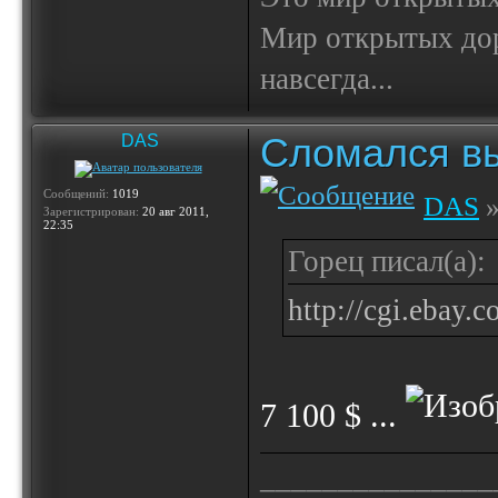
Мир открытых доро
навсегда...
Сломался вы
DAS
Сообщений:
1019
DAS
»
Зарегистрирован:
20 авг 2011,
22:35
Горец писал(а):
http://cgi.ebay.
7 100 $ ...
_______________