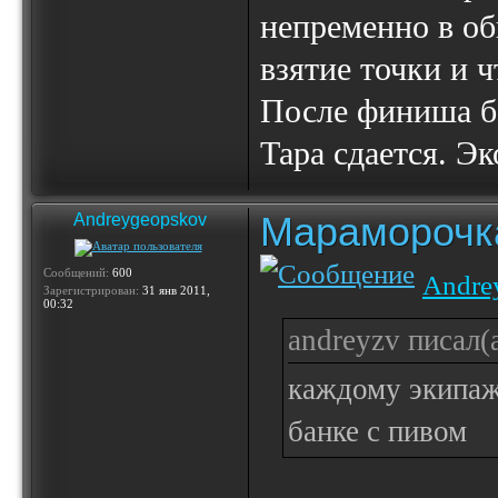
непременно в об
взятие точки и ч
После финиша ба
Тара сдается. Э
Мараморочк
Andreygeopskov
Сообщений:
600
Andre
Зарегистрирован:
31 янв 2011,
00:32
andreyzv писал(а
каждому экипаж
банке с пивом