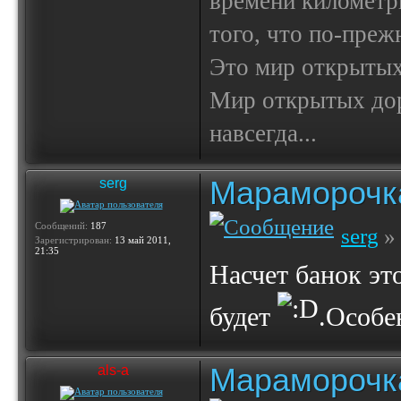
времени километр
того, что по-пре
Это мир открытых
Мир открытых доро
навсегда...
Мараморочк
serg
Сообщений:
187
serg
» 
Зарегистрирован:
13 май 2011,
21:35
Насчет банок эт
будет
.Особе
Мараморочк
als-a