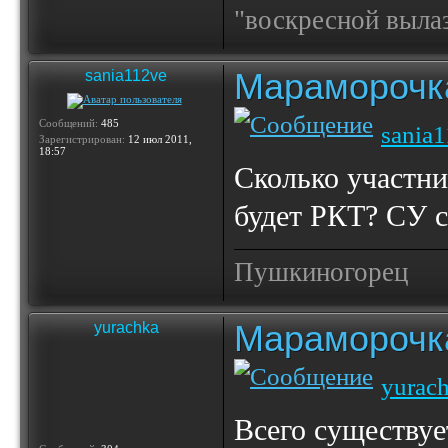
"воскресной выла
Мараморочк
sania112ve
Сообщений:
485
sania
Зарегистрирован:
12 июл 2011,
18:57
Сколько участни
будет РКТ? СУ 
Пушкиногорец
Мараморочк
yurachka
yurac
Всего существует