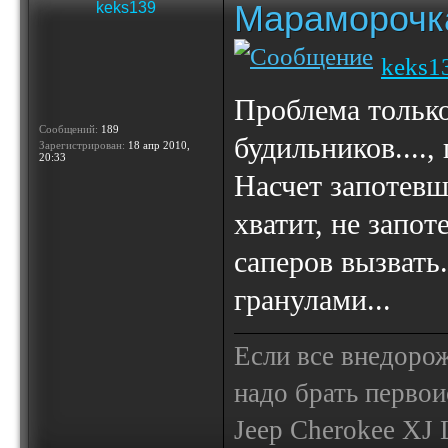
Мараморочк
keks139
keks1
Проблема только
Сообщений:
189
будильников....,
Зарегистрирован:
18 апр 2010,
20:33
Насчет запотевш
хватит, не запот
саперов вызвать.
гранулами...
Если все внедор
надо брать первои
Jeep Cherokee XJ Li