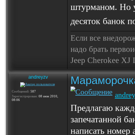
штурманом. Но у
десяток банок 
Если все внедор
надо брать первои
Jeep Cherokee XJ Li
Мараморочк
andreyzv
Сообщений:
587
andre
Зарегистрирован:
08 июн 2010,
08:06
Предлагаю кажд
запечатанной ба
написать номер 