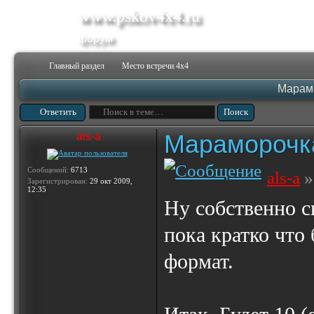
www.pskov4x4.ru
форум
Главный раздел
Место встречи 4х4
Марам
Ответить
Мараморочк
als-a
Сообщений:
6713
als-a
»
Зарегистрирован:
29 окт 2009,
12:35
Ну собственно с
пока кратко что
формат.