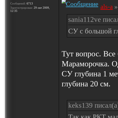
Сообщений:
6713
als-a
»
Зарегистрирован:
29 окт 2009,
12:35
sania112ve писал
СУ с большой г
Тут вопрос. Все 
Мараморочка. Од
СУ глубина 1 ме
глубина 20 см.
keks139 писал(а
Так как РКТ мал