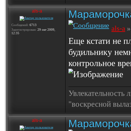
Мараморочк
als-a
Сообщений:
6713
als-a
»
Зарегистрирован:
29 окт 2009,
12:35
Еще кстати не п
будильнику немн
контрольное вре
Увлекательность 
"воскресной выла
Мараморочк
als-a