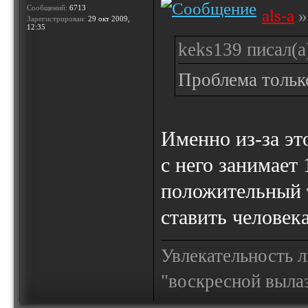
Сообщений:
6713
als-a
»
Зарегистрирован:
29 окт 2009,
12:35
keks139 писал(а
Проблема только
Именно из-за эт
с него занимает
положительный 
ставить человек
Увлекательность 
"воскресной выла