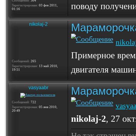
Сообщений:
304
поводу получени
Зарегистрирован:
03 фев 2011,
01:16
Мараморочк
nikolaj-2
nikola
Примерное время
Сообщений:
265
Зарегистрирован:
13 май 2010,
двигателя маши
19:51
Мараморочк
vasyaabr
Сообщений:
722
vasya
Зарегистрирован:
05 янв 2010,
20:49
nikolaj-2
, 27 ок
Не так страшен ру