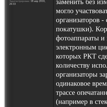
заменить без из
Зарегистрирован:
18 апр 2010,
20:33
могло участвова
организаторов - 
покатушки). Ко
фотоаппараты и 
электронным циф
которых РКТ сде
количеству испо
организаторы за
одинаковое врем
трассе опечатан
(например в сте