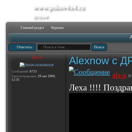
www.pskov4x4.ru
форум
Главный раздел
Курилка
Ответить
Alexnow c Д
als-a
Сообщений:
6713
als-a
»
Зарегистрирован:
29 окт 2009,
12:35
Леха !!!! Поздр