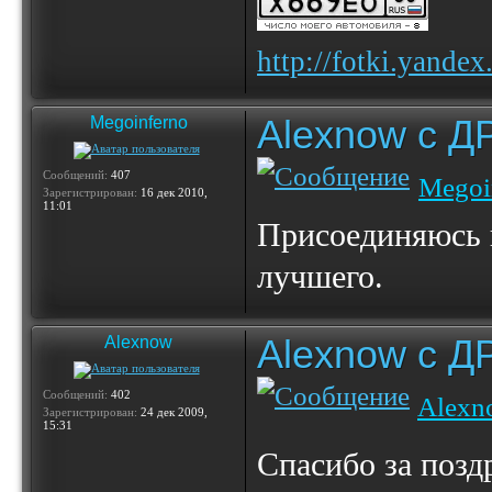
http://fotki.yande
Alexnow c Д
Megoinferno
Сообщений:
407
Megoi
Зарегистрирован:
16 дек 2010,
11:01
Присоединяюсь к
лучшего.
Alexnow c Д
Alexnow
Сообщений:
402
Alexn
Зарегистрирован:
24 дек 2009,
15:31
Спасибо за позд