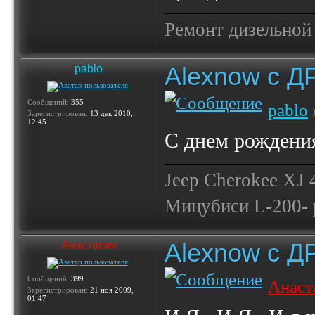
Ремонт дизельной
Alexnow c Д
pablo
Сообщений:
355
pablo
Зарегистрирован:
13 дек 2010,
12:45
С днем рождения
Jeep Cherokee XJ
Мицубиси L-200- 
Alexnow c Д
Анастасия
Сообщений:
399
Анаст
Зарегистрирован:
21 ноя 2009,
01:47