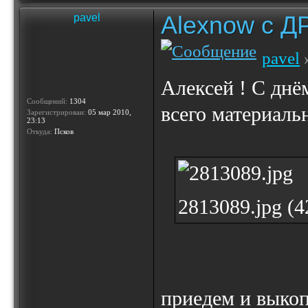
Alexnow c Д
pavel
pavel
»
Алексей ! С днё
Сообщений:
1304
всего материальн
Зарегистрирован:
05 мар 2010,
23:13
Откуда:
Псков
2813089.jpg (
приедем и выкоп