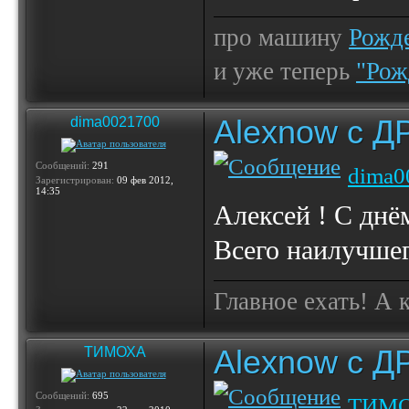
про машину
Рожде
и уже теперь
"Рож
Alexnow c Д
dima0021700
Сообщений:
291
dima0
Зарегистрирован:
09 фев 2012,
14:35
Алексей ! С днё
Всего наилучшег
Главное ехать! А 
Alexnow c Д
ТИМОХА
Сообщений:
695
ТИМ