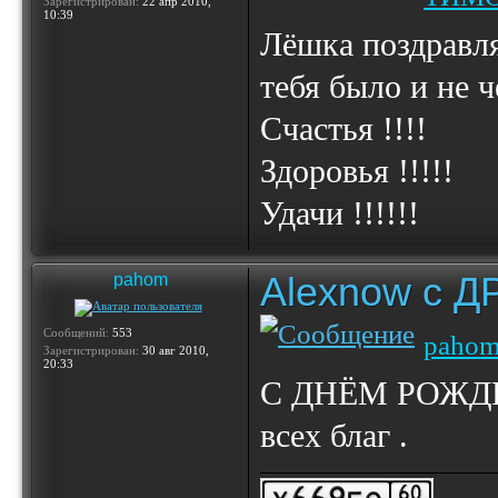
Зарегистрирован:
22 апр 2010,
10:39
Лёшка поздрав
тебя было и не че
Счастья !!!!
Здоровья !!!!!
Удачи !!!!!!
Alexnow c Д
pahom
Сообщений:
553
paho
Зарегистрирован:
30 авг 2010,
20:33
С ДНЁМ РОЖДЕ
всех благ .