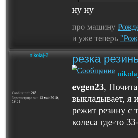
ну ну
про машину
Рожде
и уже теперь
"Рож
резка резин
nikolaj-2
nikola
evgen23
, Почита
Сообщений:
265
выкладывает, я и
Зарегистрирован:
13 май 2010,
19:51
режит резину с 
колеса где-то 3