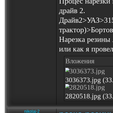
Процес нарезки
драйв 2.
Драйв2>УАЗ>31
трактор)>Борто
Нарезка резины 
или как я про
Вложения
3036373.jpg (3
2820518.jpg (3
nikolaj-2