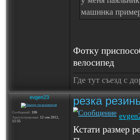
у меня паяльник
машинка пример
Фотку приспосо
велосипед
Где тут съезд с дор
резка резин
evgen23
Сообщений:
106
evgen
Зарегистрирован:
12 сен 2012,
12:55
Кстати размер р