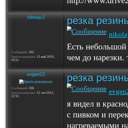
http://www.drive
резка резин
nikolaj-2
nikola
Есть небольшой 
Сообщений:
265
чем до нарезки. 
Зарегистрирован:
13 май 2010,
19:51
резка резин
evgen23
Сообщений:
106
evgen
Зарегистрирован:
12 сен 2012,
12:55
я видел в красно
с пивком и пере
нагреваемыми на