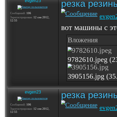
резка резин
evgen23
Сообщений:
106
evgen
Зарегистрирован:
12 сен 2012,
12:55
вот машины с эт
Вложения
9782610.jpeg (
3905156.jpg (3
резка резин
evgen23
Сообщений:
106
evgen
Зарегистрирован:
12 сен 2012,
12:55