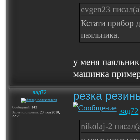
evgen23 писал(а
Кстати прибор 
паяльника.
у меня паяльник
машинка примерн
резка резин
вад72
Сообщений:
143
вад72
Зарегистрирован:
23 июл 2010,
22:29
nikolaj-2 писал(а