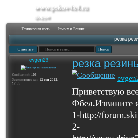
www.pskov4x4.ru
форум
Техническая часть
Ремонт и Тюнинг
резка рез
Ответить
резка резин
evgen23
Сообщений:
106
evgen
Зарегистрирован:
12 сен 2012,
12:55
Приветствую все
Фбел.Извините я
1-http://forum.sk
2-