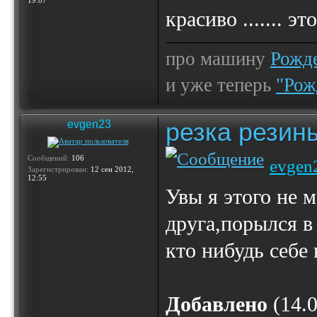
19:07
красиво ....... э
про машину
Рожде
и уже теперь
"Рож
резка резин
evgen23
Сообщений:
106
evgen
Зарегистрирован:
12 сен 2012,
12:55
Увы я этого не м
друга,порылся в
кто нибудь себе 
Добавлено
(14.0