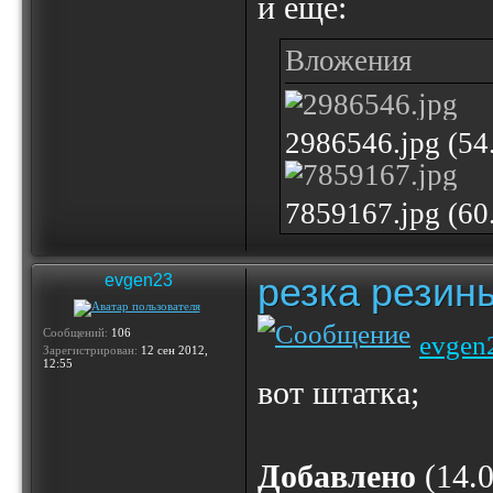
и еще:
Вложения
2986546.jpg (5
7859167.jpg (6
резка резин
evgen23
Сообщений:
106
evgen
Зарегистрирован:
12 сен 2012,
12:55
вот штатка;
Добавлено
(14.0