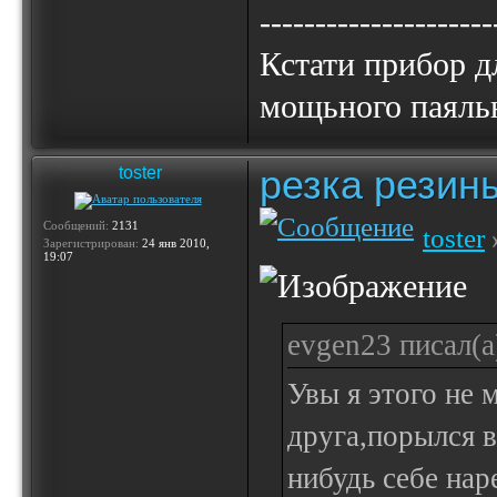
---------------------
Кстати прибор д
мощьного паяльн
резка резин
toster
Сообщений:
2131
toster
Зарегистрирован:
24 янв 2010,
19:07
evgen23 писал(а
Увы я этого не 
друга,порылся в
нибудь себе нар