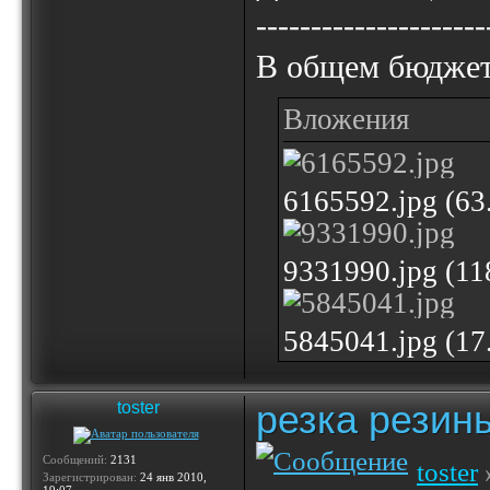
---------------------
В общем бюджет
Вложения
6165592.jpg (6
9331990.jpg (1
5845041.jpg (1
резка резин
toster
Сообщений:
2131
toster
»
Зарегистрирован:
24 янв 2010,