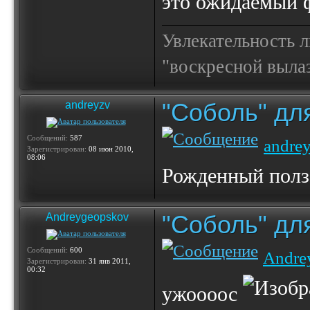
это ожидаемый ф
Увлекательность 
"воскресной выла
"Соболь" дл
andreyzv
Сообщений:
587
andre
Зарегистрирован:
08 июн 2010,
08:06
Рожденный ползат
"Соболь" дл
Andreygeopskov
Сообщений:
600
Andre
Зарегистрирован:
31 янв 2011,
00:32
ужоооос