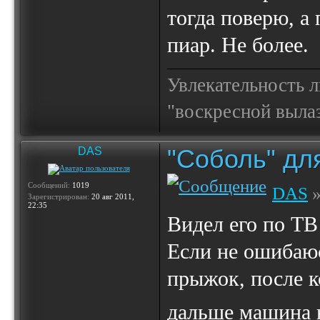
тогда поверю, а
пиар. Не более.
Увлекательность 
"воскресной выла
"Соболь" дл
DAS
Сообщений:
1019
DAS
»
Зарегистрирован:
20 авг 2011,
22:35
Видел его по ТВ 
Если не ошибаюс
прыжок, после к
дальше машина 