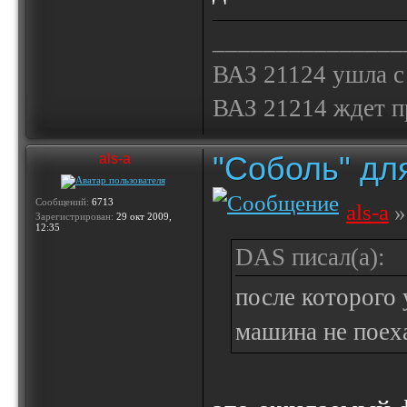
_______________
ВАЗ 21124 ушла с
ВАЗ 21214 ждет 
"Соболь" дл
als-a
Сообщений:
6713
als-a
»
Зарегистрирован:
29 окт 2009,
12:35
DAS писал(а):
после которого 
машина не поех