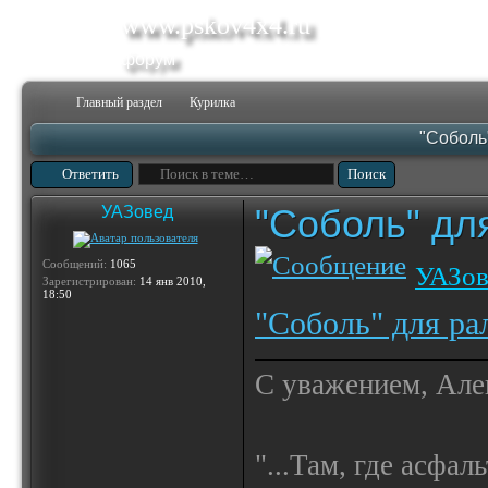
www.pskov4x4.ru
форум
Главный раздел
Курилка
"Соболь
Ответить
"Соболь" дл
УАЗовед
Сообщений:
1065
УАЗов
Зарегистрирован:
14 янв 2010,
18:50
"Соболь" для ра
С уважением, Але
"...Там, где асфал