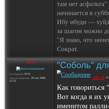
там нет асфальта"
начинается в субб
Ибу ибуди — х
за шагом можно до
"Я знаю, что ничег
Сократ.
"Соболь" дл
als-a
Сообщений:
6713
als-a
»
Зарегистрирован:
29 окт 2009,
12:35
Как говориться "
Вот когда я их 
именитом ралли-