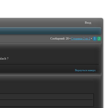
Вход
Сообщений: 20 •
Страница
2
из
2
•
1
2
lach ?
Вернуться наверх