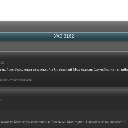
УАЗ 3162
5:32
акой же Барс, когда за клюквой в Сотельный Мох ездили. Случайно не ты, miha
торому хочет проехать.
55
акой же Барс, когда за клюквой в Сотельный Мох ездили. Случайно не ты, mihalach ?