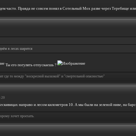
щем часто. Правда не совсем понял в Сотельный Мох разве через Теребище или
днём в лесах шарится
Ты его погулять отпускаешь ?
т где то между "воскресной вылазкой" и "смертельной опасностью"
0:20
скивицах направо и лесом километров 10. А мы были на зеленой ниве, на бар
торому хочет проехать.