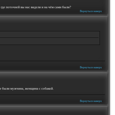
 где поточней вы нас видели и на чём сами были?
Вернуться наверх
Вернуться наверх
се были мужчина, женщина с собакой.
Вернуться наверх