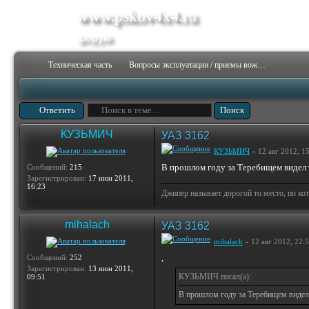
www.pskov4x4.ru
форум
Техническая часть
Вопросы эксплуатации / приемы вождения
Ответить
КУЗЬМИЧ
УАЗ 3162
КУЗЬМИЧ
» 12 авг 2012, 1
В прошлом году за Теребищем видел т
Сообщений:
215
Зарегистрирован:
17 июн 2011,
16:23
Джипер называет дорогой то место, по ко
mihalach
УАЗ 3162
mihalach
» 12 авг 2012, 22:
,
Сообщений:
252
Зарегистрирован:
13 июн 2011,
КУЗЬМИЧ писал(а):
09:51
В прошлом году за Теребищем видел т