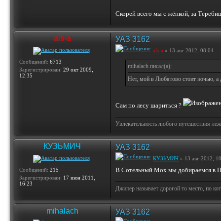
Скорей всего мы с жёнкой, за Тереби
als-a
УАЗ 3162
als-a
» 13 авг 2012, 08:04
Сообщений:
6713
mihalach писал(а):
Зарегистрирован:
29 окт 2009,
12:35
Нет, мой в Любятово стоит ночью, а 
Сам по лесу шариться ?
Увлекательность любого путешествия лежи
КУЗЬМИЧ
УАЗ 3162
КУЗЬМИЧ
» 13 авг 2012, 1
В Сотельный Мох мы добираемся в Пе
Сообщений:
215
Зарегистрирован:
17 июн 2011,
16:23
Джипер называет дорогой то место, по ко
mihalach
УАЗ 3162