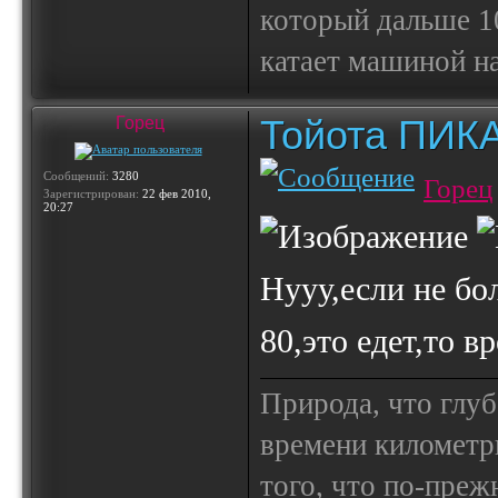
который дальше 10
катает машиной на
Тойота ПИК
Горец
Сообщений:
3280
Горец
Зарегистрирован:
22 фев 2010,
20:27
Нууу,если не бо
80,это едет,то в
Природа, что глуб
времени километр
того, что по-пре