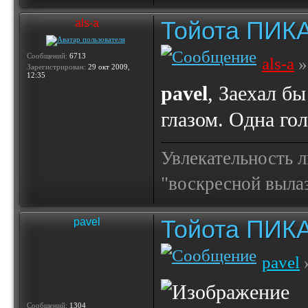
Тойота ПИК
als-a
Сообщений:
6713
als-a
»
Зарегистрирован:
29 окт 2009,
12:35
pavel
, Заехал б
глазом. Одна го
Увлекательность 
"воскресной выла
Тойота ПИК
pavel
pavel
»
Сообщений:
1304