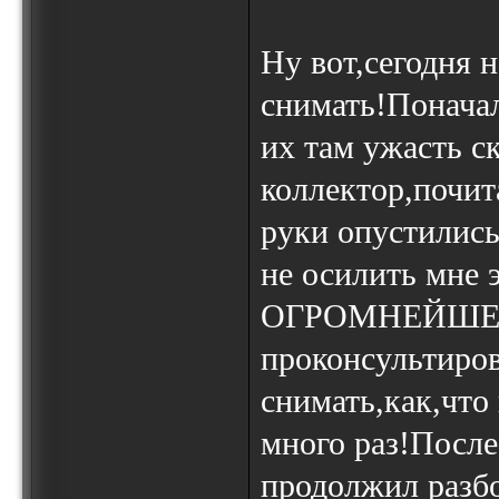
Ну вот,сегодня н
снимать!Понача
их там ужасть с
коллектор,почита
руки опустились
не осилить мне 
ОГРОМНЕЙШЕЕ за
проконсультиров
снимать,как,что
много раз!После
продолжил разбо