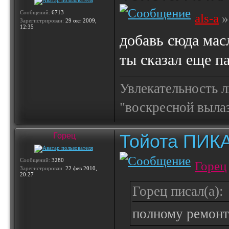
Сообщений:
6713
als-a
»
Зарегистрирован:
29 окт 2009,
12:35
добавь сюда мас
ты сказал еще п
Увлекательность 
"воскресной выла
Тойота ПИК
Горец
Сообщений:
3280
Горец
Зарегистрирован:
22 фев 2010,
20:27
Горец писал(а):
полному ремонт