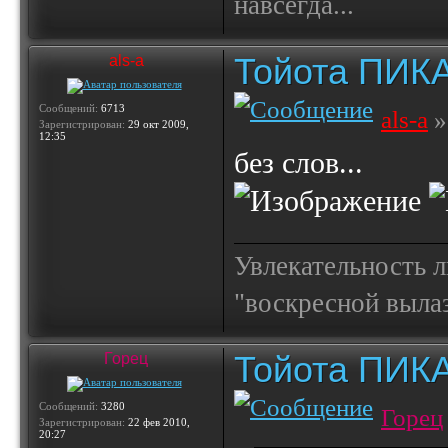
навсегда...
Тойота ПИК
als-a
Сообщений:
6713
als-a
»
Зарегистрирован:
29 окт 2009,
12:35
без слов...
Увлекательность 
"воскресной выла
Тойота ПИК
Горец
Сообщений:
3280
Горец
Зарегистрирован:
22 фев 2010,
20:27