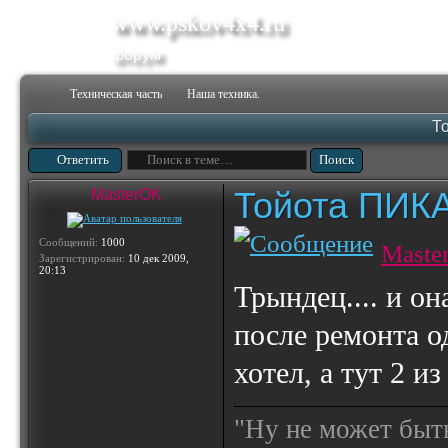
www.pskov4x4.ru
форум
Техническая часть
Наша техника.
Т
Ответить
Тойота ПИК
MasterOK
Сообщений:
1000
Maste
Зарегистрирован:
10 дек 2009,
20:13
Трындец.... и о
после ремонта од
хотел, а тут 2 из 6
"Ну не может быт