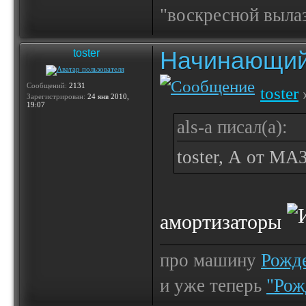
"воскресной выла
Начинающий
toster
Сообщений:
2131
toster
Зарегистрирован:
24 янв 2010,
19:07
als-a писал(а):
toster, А от МА
амортизаторы
про машину
Рожде
и уже теперь
"Рож