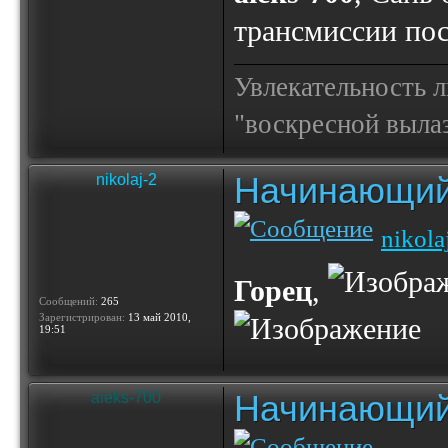
трансмиссии пос
Увлекательность 
"воскресной выла
Начинающий
nikolaj-2
nikola
Горец
,
Сообщений:
265
Зарегистрирован:
13 май 2010,
19:51
Начинающий
aleks-700