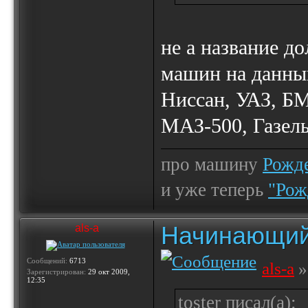
не а название д
машин на данны
Ниссан, УАЗ, БМ
МАЗ-500, Газел
про машину
Рожде
и уже теперь
"Рож
Начинающий
als-a
Сообщений:
6713
als-a
»
Зарегистрирован:
29 окт 2009,
12:35
toster писал(а):