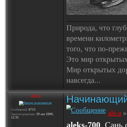
Природа, что глуб
времени километр
того, что по-пре
Это мир открытых
Мир открытых доро
навсегда...
Начинающий
als-a
Сообщений:
6713
als-a
»
Зарегистрирован:
29 окт 2009,
12:35
aleks-700
, Сань