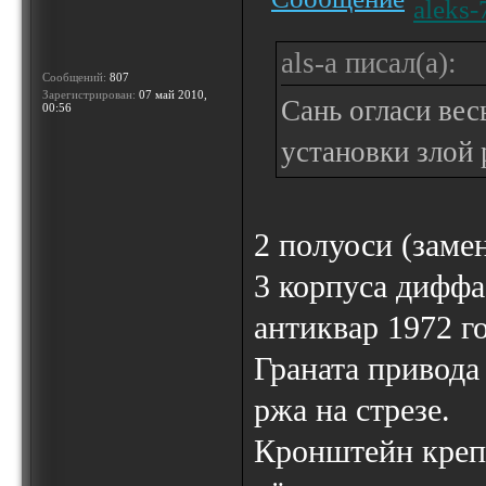
aleks-
als-a писал(а):
Сообщений:
807
Зарегистрирован:
07 май 2010,
Сань огласи вес
00:56
установки злой 
2 полуоси (заме
3 корпуса диффа
антиквар 1972 го
Граната привода
ржа на стрезе.
Кронштейн крепл