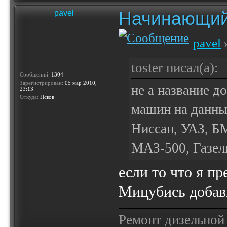
Начинающий
pavel
pavel
»
toster писал(а):
Сообщений:
1304
Зарегистрирован:
05 мар 2010,
не а название д
23:13
Откуда:
Псков
машин на данны
Ниссан, УАЗ, Б
МАЗ-500, Газел
если то что я п
Мицубись добав
Ремонт дизельной