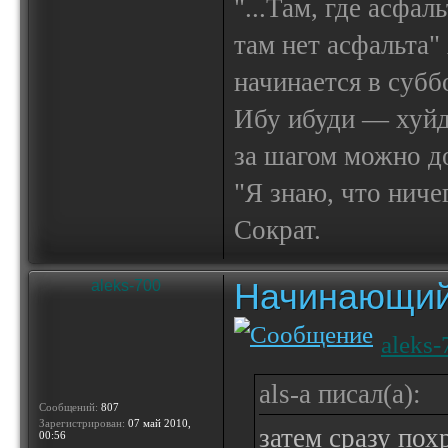
"...Там, где асфал
там нет асфальта"
начинается в субб
Ибу ибуди — х
за шагом можно до
"Я знаю, что ничег
Сократ.
Начинающий
aleks-700
aleks-
als-a писал(а):
Сообщений:
807
Зарегистрирован:
07 май 2010,
затем сразу по
00:56