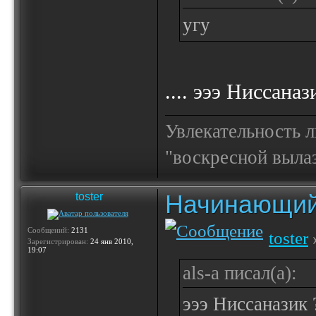
угу
.... эээ Ниссана
Увлекательность 
"воскресной выла
Начинающий
toster
Сообщений:
2131
toster
Зарегистрирован:
24 янв 2010,
19:07
als-a писал(а):
эээ Ниссаназик 