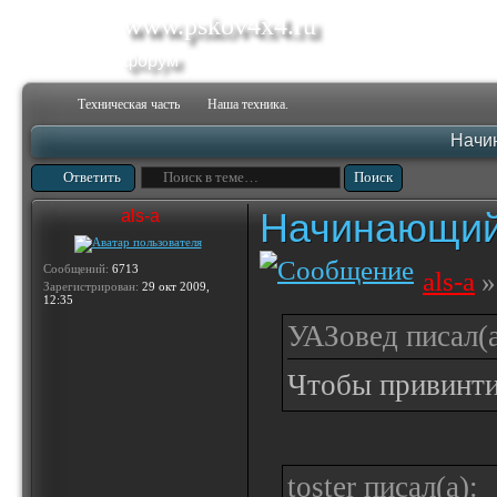
www.pskov4x4.ru
форум
Техническая часть
Наша техника.
Начи
Ответить
Начинающий
als-a
Сообщений:
6713
als-a
»
Зарегистрирован:
29 окт 2009,
12:35
УАЗовед писал(а
Чтобы привинти
toster писал(а):