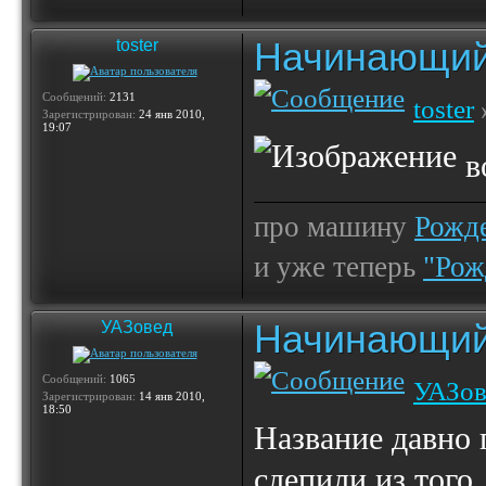
Начинающий
toster
Сообщений:
2131
toster
Зарегистрирован:
24 янв 2010,
19:07
в
про машину
Рожде
и уже теперь
"Рож
Начинающий
УАЗовед
Сообщений:
1065
УАЗов
Зарегистрирован:
14 янв 2010,
18:50
Название давно 
слепили из того,