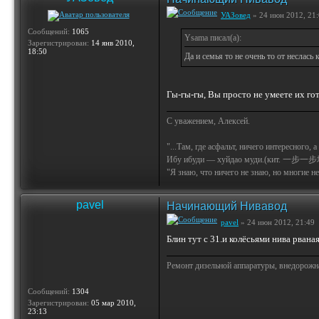
УАЗовед
» 24 июн 2012, 21
Сообщений:
1065
Ysama писал(а):
Зарегистрирован:
14 янв 2010,
18:50
Да и семья то не очень то от неслась
Гы-гы-гы, Вы просто не умеете их го
С уважением, Алексей.
"...Там, где асфальт, ничего интересного, 
Ибу ибуди — хуйдао муди.(кит. 一步一步
"Я знаю, что ничего не знаю, но многие не 
pavel
Начинающий Нивавод
pavel
» 24 июн 2012, 21:49
Блин тут с 31.и колёсьями нива рваная
Ремонт дизельной аппаратуры, внедорожн
Сообщений:
1304
Зарегистрирован:
05 мар 2010,
23:13