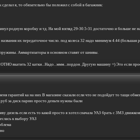
к сделал я, то обязательно бы положил с собой в багажник:
инул родную коробку и тд. На мой взгляд 29-30.5-31 достаточно и больше не н
з названия их передаточное число. под колеса 32 надо минимум 4.44 (большая р
 пружины. Аммартизаторы в основном ставят от шнивы.
ТНО вкатить 32 катки...Надо...ммм...пордон. Другую машину =) Это если прост
меня гарантий ка на них В магазине сказали если что не подойдет то тащи обм
0 руб за диск парню просто деньги нужны были
иву дизель если есть то какой просто я хотел сначала УАЗ брать с ЗМЗ движком
неслась к выбору УАЗ
облема
сно