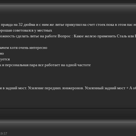
правда на 32 дюйма и с ним же литье прикупил на счет стоек пока в этом пас н
хорошая советовался у местных
ожность сделать литье на работе Вопрос : Какое железо применить Сталь или
 зачем хотя очень интересно
рно
руется
к и персональная пара все работает на одной частоте
 в задний мост. Усиление передних лонжеронов. Усиленный задний мост + А об
19:57