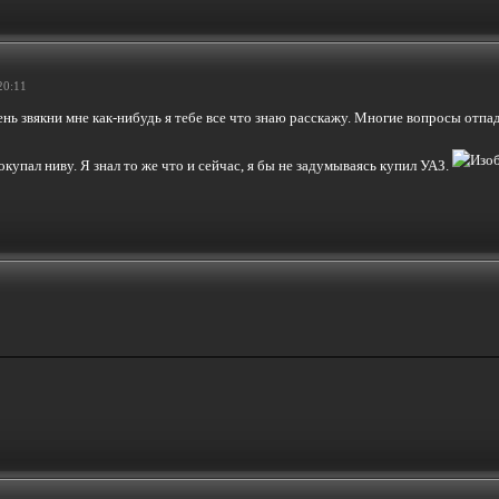
20:11
лень звякни мне как-нибудь я тебе все что знаю расскажу. Многие вопросы отпа
покупал ниву. Я знал то же что и сейчас, я бы не задумываясь купил УАЗ.