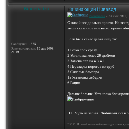
Bronebadza
Начинающий Нивавод
Bronebadza
» 24 июн 2012, 
С нивой все довльно просто. Но всег
выше сказанное мое имхо, прошу оби
Если бы я сечас делал ниву то:
Сообщений:
1375
Зарегистрирован:
13 дек 2009,
1 Резка арок сразу
21:19
2 Установка колес 29 дюймов
3 Замена пар на 4.3-4.1
4 Переварка порогов из труб
5 Силовые бампера
1а Установка лебедки
6 Рация
Дальше больше. Установка блокировки
П.С. Чуть не забыл...Любимый кит в 
П.С.С. И самый последний совет - для говен куп