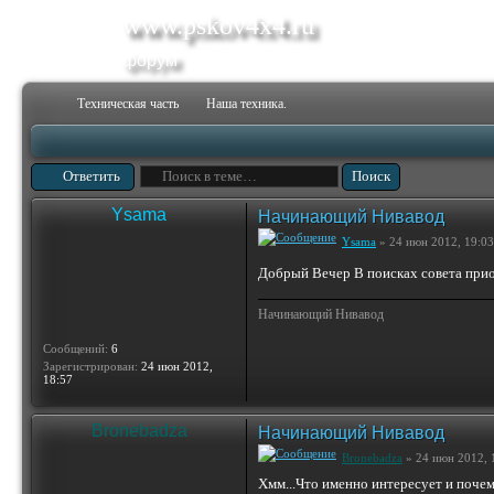
www.pskov4x4.ru
форум
Техническая часть
Наша техника.
Ответить
Ysama
Начинающий Нивавод
Ysama
» 24 июн 2012, 19:03
Добрый Вечер В поисках совета прио
Начинающий Нивавод
Сообщений:
6
Зарегистрирован:
24 июн 2012,
18:57
Bronebadza
Начинающий Нивавод
Bronebadza
» 24 июн 2012, 
Хмм...Что именно интересует и поче