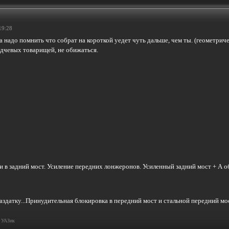
19:28
да надо помнить что собрат на короткой уедет чуть дальше, чем ты. (геометри
дчевых товарищей, не обижаться.
 в задний мост. Усиление передних лонжеронов. Усиленный задний мост + А об
раздатку...Принудительная блокировка в передний мост и стальной передний мо
и УАЗик