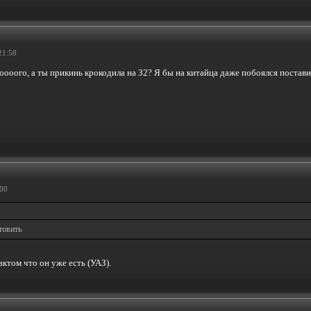
21:58
ноооого, а ты прикинь крокодила на 32? Я бы на китайца даже побоялся поставит
:00
товить
актом что он уже есть (УАЗ).