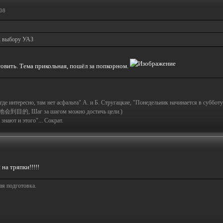
:08
 к выбору УАЗ
товить. Тема прикольная, пошёл за попкорном.
а где интересно, там нет асфальта" А. и Б. Стругацкие, "Понедельник начинается в субботу
地会到目的, Шаг за шагом можно достичь цели.)
знают и этого"... Сократ.
 на тряпки!!!!!
ая подготовка.