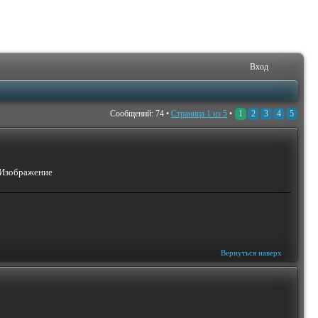
Вход
Сообщений: 74 •
Страница
1
из
5
•
1
2
3
4
5
Вернуться наверх