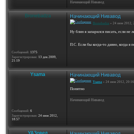
Начинающий Нивавод
Bronebadza
Начинающий Нивавод
Bronebadza
» 24 июн 2012, 
Ну блин я запарился писать, если не 
П.С. Если бы когда-то давно, когда я 
Сообщений:
1375
Зарегистрирован:
13 дек 2009,
21:19
Ysama
Начинающий Нивавод
Ysama
» 24 июн 2012, 20:16
Понятно
Начинающий Нивавод
Сообщений:
6
Зарегистрирован:
24 июн 2012,
18:57
УАЗовед
Начинающий Нивавод