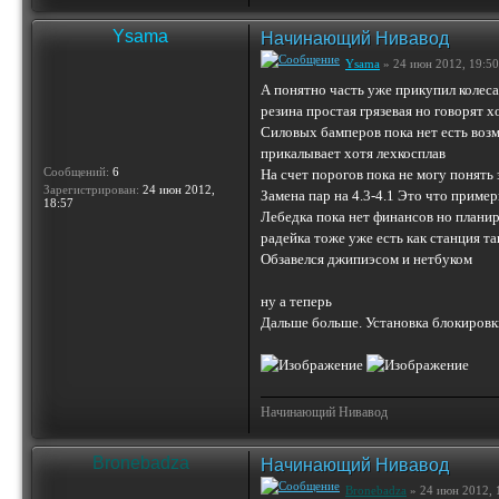
Ysama
Начинающий Нивавод
Ysama
» 24 июн 2012, 19:50
А понятно часть уже прикупил колеса 
резина простая грязевая но говорят 
Силовых бамперов пока нет есть возм
прикалывает хотя лехкосплав
Сообщений:
6
На счет порогов пока не могу понять
Зарегистрирован:
24 июн 2012,
Замена пар на 4.3-4.1 Это что приме
18:57
Лебедка пока нет финансов но плани
радейка тоже уже есть как станция та
Обзавелся джипиэсом и нетбуком
ну а теперь
Дальше больше. Установка блокировки
Начинающий Нивавод
Bronebadza
Начинающий Нивавод
Bronebadza
» 24 июн 2012, 