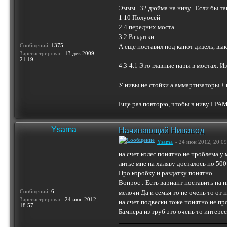
Эммм...32 дюйма на ниву...Если бы та
1 10 Полуосей
2 4 передних моста
3 2 Раздатки
Сообщений:
1375
А еще поставил под капот дизель, вык
Зарегистрирован:
13 дек 2009,
21:19
4.3-4.1 Это главные пары в мостах. И
У нивы не стойки а аммартизаторы +
Еще раз повторю, чтобы в ниву ГРАМО
Ysama
Начинающий Нивавод
Ysama
» 24 июн 2012, 20:09
на счет колес понятно не проблема у 
литье мне на халяву досталось по 50
Про коробку и раздатку понятно
Вопрос : Есть вариант поставить на н
Сообщений:
6
мелочи Да и семья то не очень то от 
Зарегистрирован:
24 июн 2012,
на счет подвески тоже понятно не пр
18:57
Бампера из труб это очень то интере