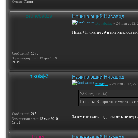
Откуда:
Псков
Bronebadza
Начинающий Нивавод
Bronebadza
» 24 июн 2012, 
Паша +1, я катал 29 и мне казалось м
Сообщений:
1375
Зарегистрирован:
13 дек 2009,
21:19
nikolaj-2
Начинающий Нивавод
nikolaj-2
» 24 июн 2012, 22
УАЗовед писал(а):
Гы-гы-гы, Вы просто не умеете их го
Сообщений:
265
Зачем готовить, надо ставить перед ф
Зарегистрирован:
13 май 2010,
19:51
Горец
Начинающий Нивавод