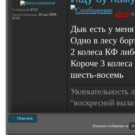
Сообщений:
6713
als-a
»
Зарегистрирован:
29 окт 2009,
12:35
Дык есть у мен
Одно в лесу бор
2 колеса КФ либ
Короче 3 колеса 
шесть-восемь
Увлекательность 
"воскресной выла
Ответить
Показать сообщения за: