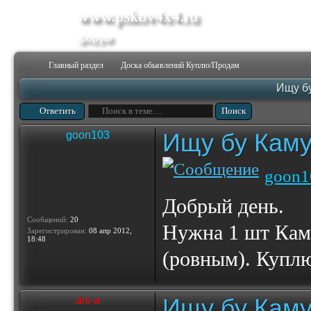
www.pskov4x4.ru
форум
Главный раздел
Доска обьявлений Куплю/Продам
Ищу бу
Ответить
Ищу бу Каму
goon103
goon1
Добрый день.
Сообщений:
20
Нужна 1 шт Кама
Зарегистрирован:
08 апр 2012,
18:48
(ровным). Купл
Ищу бу Каму
als-a