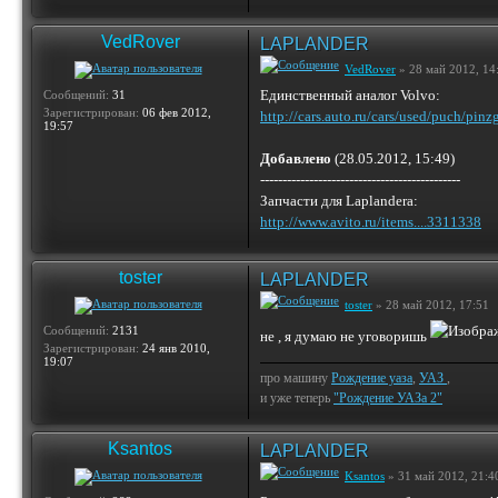
VedRover
LAPLANDER
VedRover
» 28 май 2012, 14
Единственный аналог Volvo:
Сообщений:
31
Зарегистрирован:
06 фев 2012,
http://cars.auto.ru/cars/used/puch/pinz
19:57
Добавлено
(28.05.2012, 15:49)
---------------------------------------------
Запчасти для Laplandera:
http://www.avito.ru/items....3311338
toster
LAPLANDER
toster
» 28 май 2012, 17:51
Сообщений:
2131
не , я думаю не уговоришь
Зарегистрирован:
24 янв 2010,
19:07
про машину
Рождение уаза
,
УАЗ
,
и уже теперь
"Рождение УАЗа 2"
Ksantos
LAPLANDER
Ksantos
» 31 май 2012, 21:4