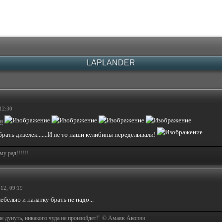
LAPLANDER
12:30
!!
рать дизелек.......И не то наши кулибины переделывали!
у рад!!!!!!
12, 09:19
ебелью и палатку брать не надо...
не дунуть, никакого чуда не произойдет!" © Амаяк Акопян