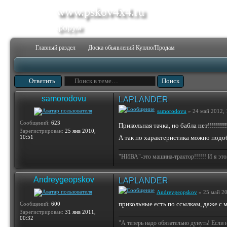
www.pskov4x4.ru
форум
Главный раздел
Доска обьявлений Куплю/Продам
Ответить
samorodovu
LAPLANDER
samorodovu
» 24 май 2012, 
Сообщений:
623
Прикольная тачка, но бабла нет!!!!!!!!!
Зарегистрирован:
25 янв 2010,
10:51
А так по характеристика можно подоб
"НИВА"-это машина-трактор!!!!!! И я этом
Andreygeopskov
LAPLANDER
Andreygeopskov
» 25 май 20
прикольные есть по ссылкам, даже с м
Сообщений:
600
Зарегистрирован:
31 янв 2011,
00:32
"А теперь надо обязательно дунуть! Если 