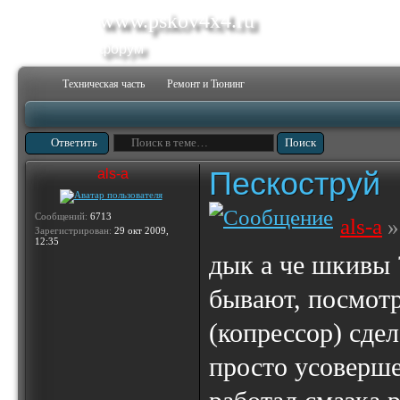
www.pskov4x4.ru
форум
Техническая часть
Ремонт и Тюнинг
Ответить
Пескоструй
als-a
Сообщений:
6713
als-a
»
Зарегистрирован:
29 окт 2009,
12:35
дык а че шкивы
бывают, посмотр
(копрессор) сдел
просто усоверше