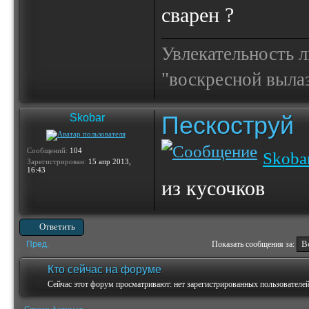
сварен ?
Увлекательность 
"воскресной выла
Пескоструй
Skobar
Сообщений:
104
Skoba
Зарегистрирован:
15 апр 2013,
16:43
из кусочков
Ответить
Пред.
Показать сообщения за:
Кто сейчас на форуме
Сейчас этот форум просматривают: нет зарегистрированных пользователей 