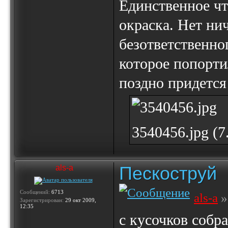
Единственное чт
окраска. Нет ни
безответственно
которое попорти
поздно придется
3540456.jpg (
Пескоструй
als-a
Сообщений:
6713
als-a
»
Зарегистрирован:
29 окт 2009,
12:35
с кусочков собра