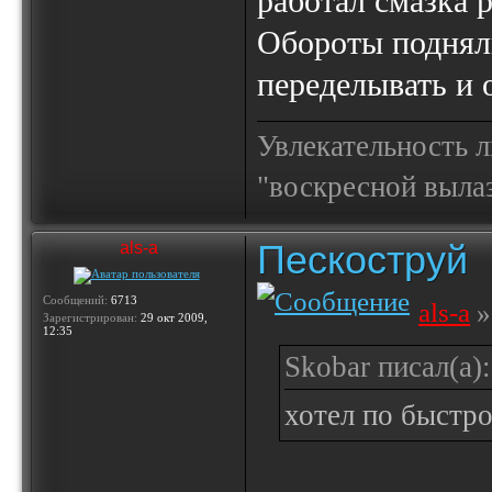
работал смазка 
Обороты подняли
переделывать и 
Увлекательность 
"воскресной выла
Пескоструй
als-a
Сообщений:
6713
als-a
»
Зарегистрирован:
29 окт 2009,
12:35
Skobar писал(а):
хотел по быстр