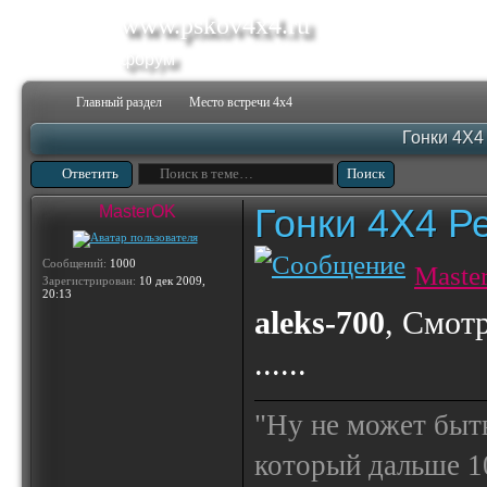
www.pskov4x4.ru
форум
Главный раздел
Место встречи 4х4
Гонки 4Х4
Ответить
Гонки 4Х4 Р
MasterOK
Сообщений:
1000
Maste
Зарегистрирован:
10 дек 2009,
20:13
aleks-700
, Смотр
......
"Ну не может быт
который дальше 10