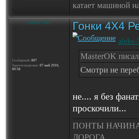
катает машиной на
Гонки 4Х4 Р
aleks-700
aleks-
MasterOK писал(
Сообщений:
807
Зарегистрирован:
07 май 2010,
Смотри не перебо
00:56
не.... я без фан
проскочили...
ПОНТЫ НАЧИНА
ДОРОГА