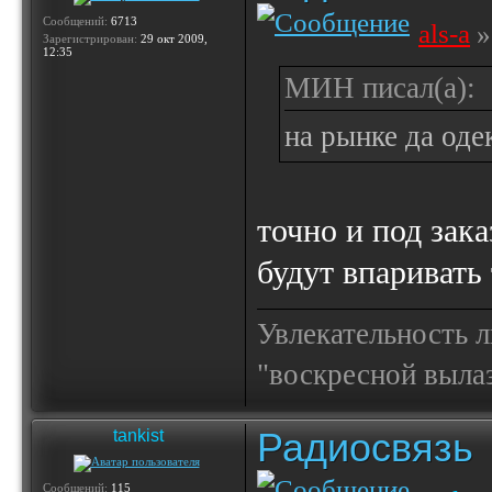
Сообщений:
6713
als-a
»
Зарегистрирован:
29 окт 2009,
12:35
МИН писал(а):
на рынке да одек
точно и под зака
будут впаривать 
Увлекательность 
"воскресной выла
Радиосвязь
tankist
Сообщений:
115