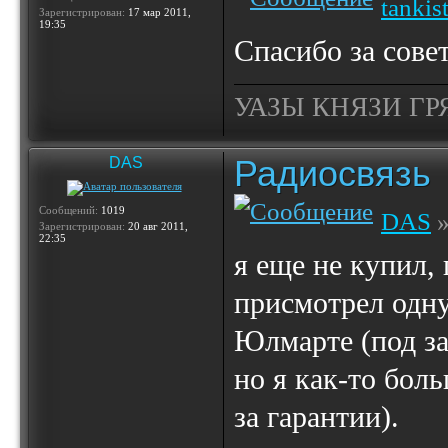
tankis
Зарегистрирован:
17 мар 2011,
19:35
Спасибо за сове
УАЗЫ КНЯЗИ ГР
Радиосвязь
DAS
Сообщений:
1019
DAS
»
Зарегистрирован:
20 авг 2011,
22:35
я еще не купил,
присмотрел одну
Юлмарте (под за
но я как-то бол
за гарантии).