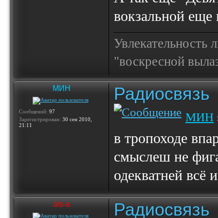
вокзальной еще 
Увлекательность 
"воскресной выла
Радиосвязь
МИН
Сообщений:
97
МИН
Зарегистрирован:
30 сен 2010,
21:11
в тропоходе впар
смыслеш не фига
одекватней всё и
Радиосвязь
als-a