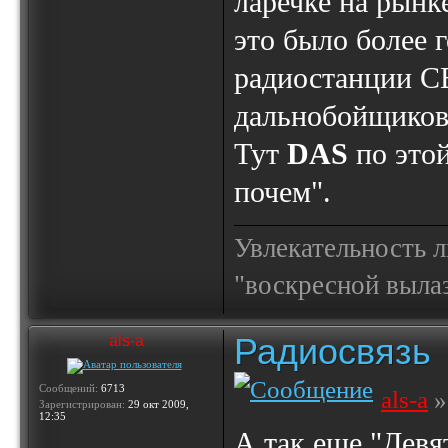
ларечке на рынк
это было более г
радиостанции C
дальнобойщиков 
Тут
DAS
по этой
почем".
Увлекательность 
"воскресной выла
Радиосвязь
als-a
Сообщений:
6713
als-a
»
Зарегистрирован:
29 окт 2009,
12:35
А так еще "Девя