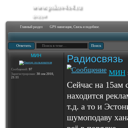
www.pskov4x4.ru
форум
Главный раздел
GPS навигация, Связь и подобное.
Ответить
Радиосвязь
МИН
Сообщений:
97
МИН
Зарегистрирован:
30 сен 2010,
21:11
Сейчас на 15ам 
находится реклам
т.д. а то и Эсто
шумоподаву хана