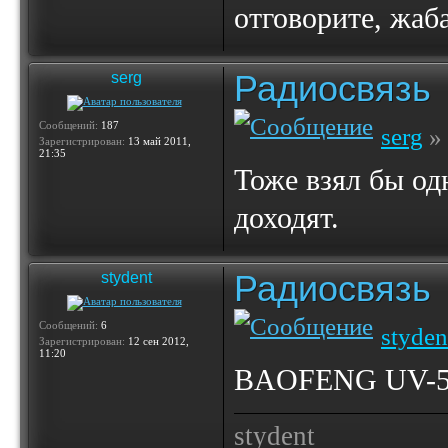
отговорите, жаба
Радиосвязь
serg
Сообщений:
187
serg
» 
Зарегистрирован:
13 май 2011,
21:35
Тоже взял бы од
доходят.
Радиосвязь
stydent
Сообщений:
6
styden
Зарегистрирован:
12 сен 2012,
11:20
BAOFENG UV-5R
stydent