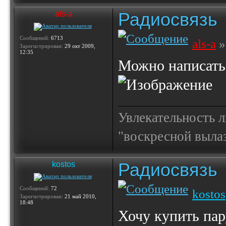
Радиосвязь
als-a
Сообщений:
6713
als-a
»
Зарегистрирован:
29 окт 2009,
12:35
Можно написать
Увлекательность 
"воскресной выла
Радиосвязь
kostos
Сообщений:
72
kostos
Зарегистрирован:
21 май 2010,
18:48
Хочу купить па