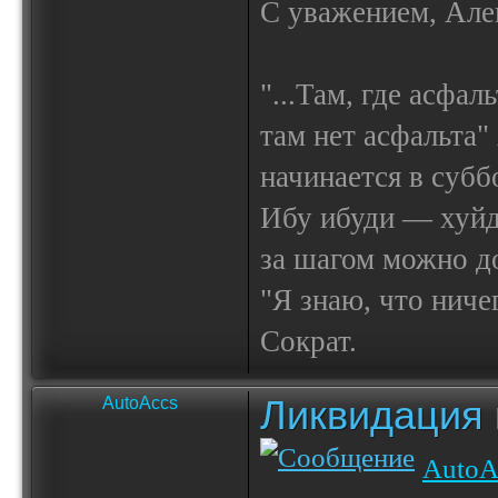
С уважением, Але
"...Там, где асфал
там нет асфальта"
начинается в субб
Ибу ибуди — х
за шагом можно до
"Я знаю, что ничег
Сократ.
Ликвидация 
AutoAccs
AutoA