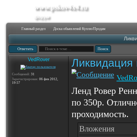
www.pskov4x4.ru
форум
Главный раздел
Доска обьявлений Куплю/Продам
Ликви
Ответить
Ликвидация 
VedRover
Сообщений:
31
VedRo
Зарегистрирован:
06 фев 2012,
19:57
Ленд Ровер Ренн
по 350р. Отличн
проходимость.
Вложения