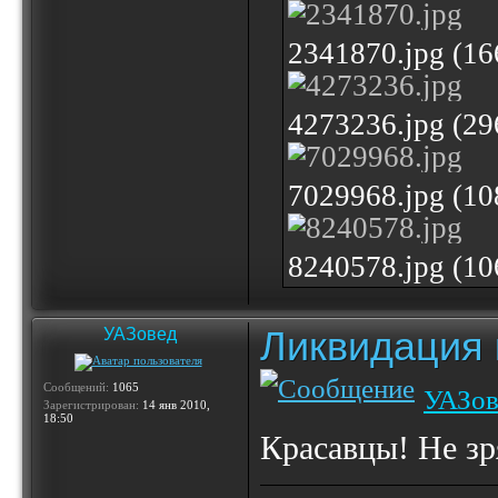
2341870.jpg (1
4273236.jpg (2
7029968.jpg (1
8240578.jpg (1
Ликвидация 
УАЗовед
Сообщений:
1065
УАЗов
Зарегистрирован:
14 янв 2010,
18:50
Красавцы! Не зр