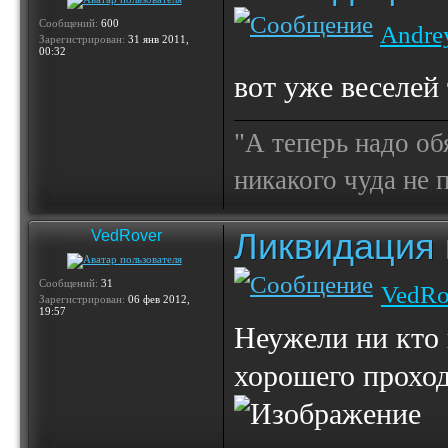
Сообщений:
600
Andre
Зарегистрирован:
31 янв 2011,
00:32
вот уже веселей
"А теперь надо об
никакого чуда не
Ликвидация 
VedRover
Сообщений:
31
VedRo
Зарегистрирован:
06 фев 2012,
19:57
Неужели ни кто 
хорошего прохо