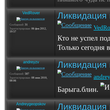
Ликвидация 
VedRover
Сообщений:
31
VedRo
Зарегистрирован:
06 фев 2012,
19:57
Кто не успел под
Только сегодня в
Ликвидация 
andreyzv
Сообщений:
587
andre
Зарегистрирован:
08 июн 2010,
08:06
Барыга.блин.
Ликвидация 
Andreygeopskov