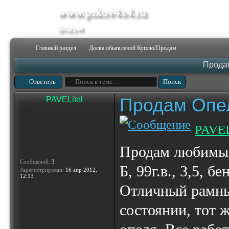
www.pskov4x4.ru
форум
Главный раздел
Доска обьявлений Куплю/Продам
Прода
Ответить
Продам Опе
PAVELitel
PAVEL
Продам любимый
Сообщений:
3
Б, 99г.в., 3,5, б
Зарегистрирован:
16 апр 2012,
12:13
Отличный рамны
состоянии, тот 