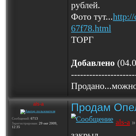
рублей.
Фото тут...
http:/
67f78.html
ТОРГ
Добавлено
(04.0
---------------------
Продано...можно
Продам Опе
als-a
Сообщений:
6713
als-a
»
Зарегистрирован:
29 окт 2009,
12:35
закрыл ..