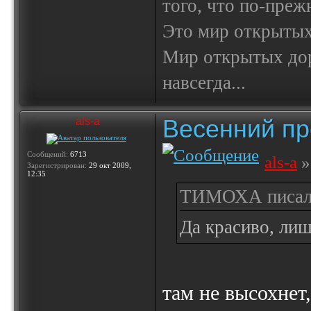
того, что по-пре
Это мир открытых
Мир открытых доро
навсегда...
Весенний пр
als-a
Сообщений:
6713
als-a
»
Зарегистрирован:
29 окт 2009,
12:35
ТИМОХА писал(
Да красиво, лиш
там не высохнет,