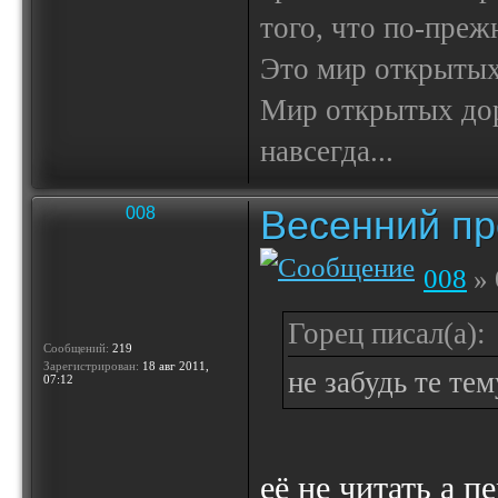
того, что по-пре
Это мир открытых
Мир открытых доро
навсегда...
Весенний пр
008
008
» 
Горец писал(а):
Сообщений:
219
Зарегистрирован:
18 авг 2011,
не забудь те тем
07:12
её не читать а п