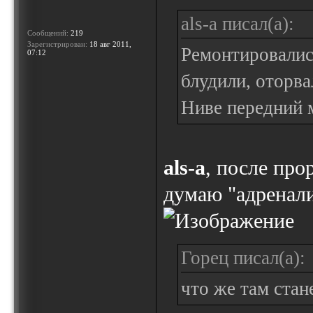
als-a писал(а):
Сообщений:
219
Зарегистрирован:
18 авг 2011,
Ремонтировались
07:12
блудили, оторва
Ниве передний 
als-a
, после про
думаю "адренал
Горец писал(а):
что же там стан