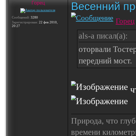
Весенний пр
Горец
Сообщений:
3280
Горец
Зарегистрирован:
22 фев 2010,
20:27
als-a писал(а):
оторвали Тостер
передний мост.
ч
Природа, что глуб
времени километр