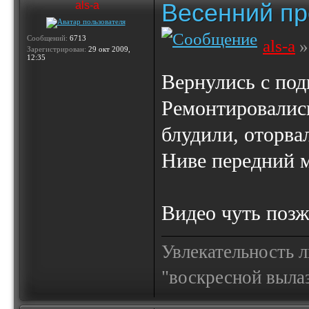
Весенний пр
als-a
Сообщений:
6713
als-a
»
Зарегистрирован:
29 окт 2009,
12:35
Вернулись с под
Ремонтировались
блудили, оторв
Ниве передний м
Видео чуть позже
Увлекательность 
"воскресной выла