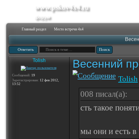
www.pskov4x4.ru
форум
Главный раздел
Место встречи 4х4
Весен
Ответить
Весенний пр
Tolish
Сообщений:
19
Tolish
Зарегистрирован:
12 фев 2012,
13:52
008 писал(а):
сть такое поня
мы они и есть в