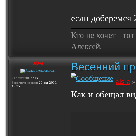
если доберемся
Кто не хочет - то
Алексей.
Весенний пр
als-a
Сообщений:
6713
als-a
»
Зарегистрирован:
29 окт 2009,
12:35
Как и обещал вид