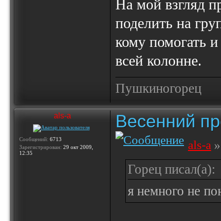
На мой взгляд п
поделить на гру
кому помогать и
всей колонне.
Пушкиногорец
Весенний пр
als-a
Сообщений:
6713
als-a
»
Зарегистрирован:
29 окт 2009,
12:35
Горец писал(а):
я немного не по