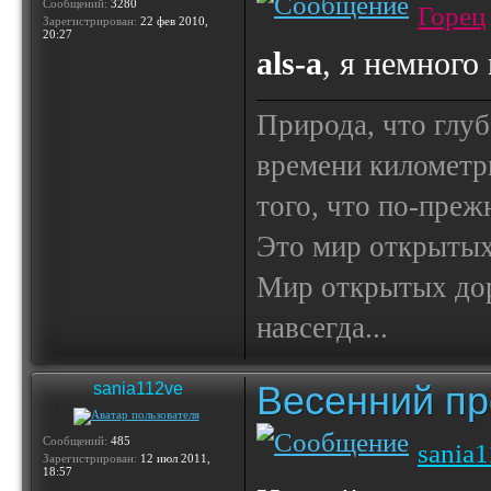
Сообщений:
3280
Горец
Зарегистрирован:
22 фев 2010,
20:27
als-a
, я немного
Природа, что глуб
времени километр
того, что по-пре
Это мир открытых
Мир открытых доро
навсегда...
Весенний пр
sania112ve
Сообщений:
485
sania
Зарегистрирован:
12 июл 2011,
18:57