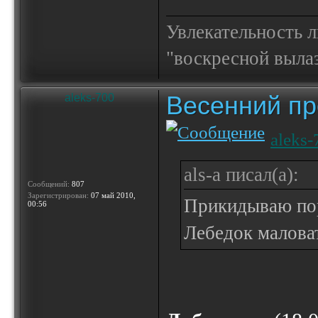
Увлекательность 
"воскресной выла
Весенний пр
aleks-700
aleks-
als-a писал(а):
Сообщений:
807
Зарегистрирован:
07 май 2010,
Прикидываю пор
00:56
Лебедок маловат