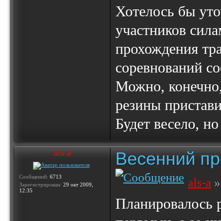
Хотелось бы уто
участников сила
прохождения тра
соревнований с
Можно, конечно,
резины пристави
Будет весело, но
Весенний пр
als-a
Сообщений:
6713
als-a
»
Зарегистрирован:
29 окт 2009,
12:35
Планировалось р