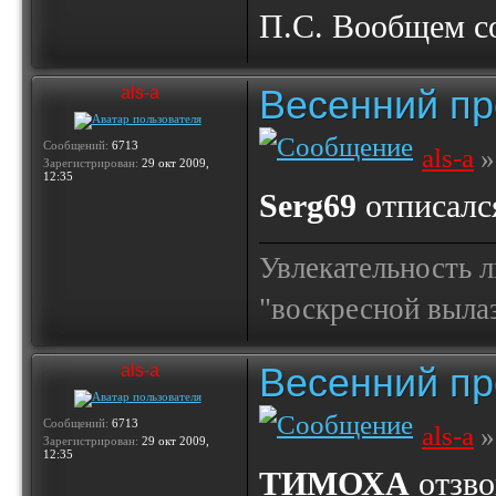
П.С. Вообщем со
Весенний пр
als-a
Сообщений:
6713
als-a
»
Зарегистрирован:
29 окт 2009,
12:35
Serg69
отписалс
Увлекательность 
"воскресной выла
Весенний пр
als-a
Сообщений:
6713
als-a
»
Зарегистрирован:
29 окт 2009,
12:35
ТИМОХА
отзво