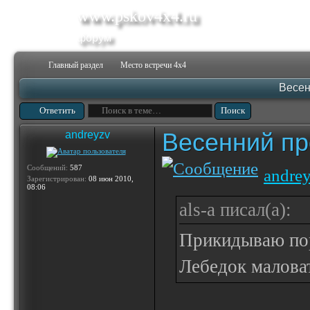
www.pskov4x4.ru
форум
Главный раздел
Место встречи 4х4
Весен
Ответить
Весенний пр
andreyzv
Сообщений:
587
andre
Зарегистрирован:
08 июн 2010,
08:06
als-a писал(а):
Прикидываю пор
Лебедок маловат