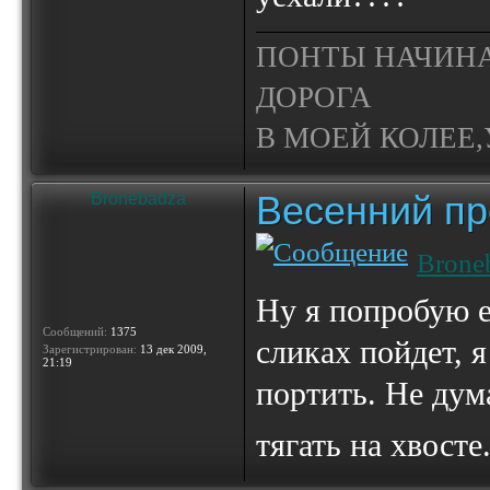
ПОНТЫ НАЧИНА
ДОРОГА
В МОЕЙ КОЛЕЕ,У
Весенний пр
Bronebadza
Brone
Ну я попробую е
Сообщений:
1375
сликах пойдет, 
Зарегистрирован:
13 дек 2009,
21:19
портить. Не дум
тягать на хвосте