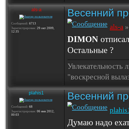
Весенний пр
als-a
Сообщений:
6713
als-a
»
Зарегистрирован:
29 окт 2009,
12:35
DIMON
отписал
Остальные ?
Увлекательность 
"воскресной выла
Весенний пр
plahis1
Сообщений:
68
plahis
Зарегистрирован:
06 янв 2012,
00:03
Думаю надо ехат