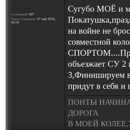
Сугубо МОЁ и мо
Сообщений:
807
Покатушка,праз
Зарегистрирован:
07 май 2010,
00:56
на войне не бро
совместной кол
СПОРТОМ....Про
объезжает СУ 2 
3,Финишируем вм
придут в себя и 
ПОНТЫ НАЧИНА
ДОРОГА
В МОЕЙ КОЛЕЕ,У