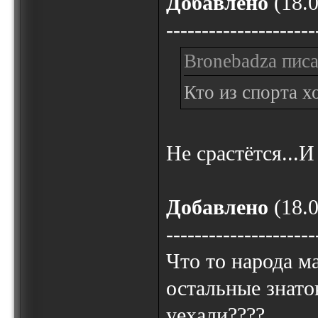
Добавлено
(18.0
---------------------
Bronebadza писа
Кто из спорта х
Не срастётся...И 
Добавлено
(18.0
---------------------
Что то народа ма
остальные знато
уехали????