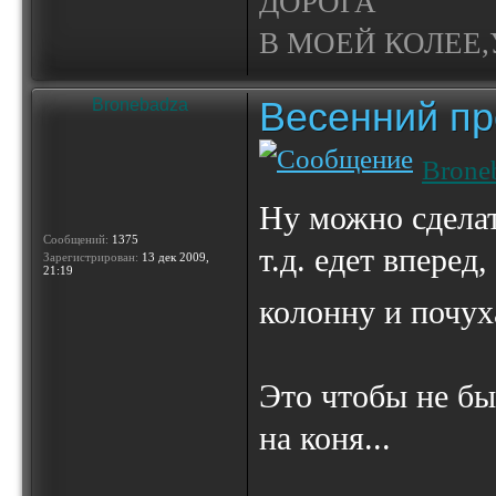
ДОРОГА
В МОЕЙ КОЛЕЕ,У
Весенний пр
Bronebadza
Brone
Ну можно сделат
Сообщений:
1375
т.д. едет вперед
Зарегистрирован:
13 дек 2009,
21:19
колонну и почух
Это чтобы не бы
на коня...