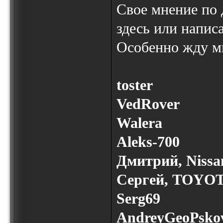
Свое мнение по
здесь или написа
Особенно жду м
toster
VedRover
Walera
Aleks-700
Дмитрий, Nissan
Сергей, TOYO
Serg69
AndreyGeoPsko