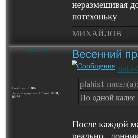
неразмешивая д
потехоньку
МИХАЙЛОВ
Весенний пр
aleks-700
aleks-
plahis1 писал(а)
Сообщений:
807
Зарегистрирован:
07 май 2010,
По одной калие
00:56
После каждой ма
реально...донни