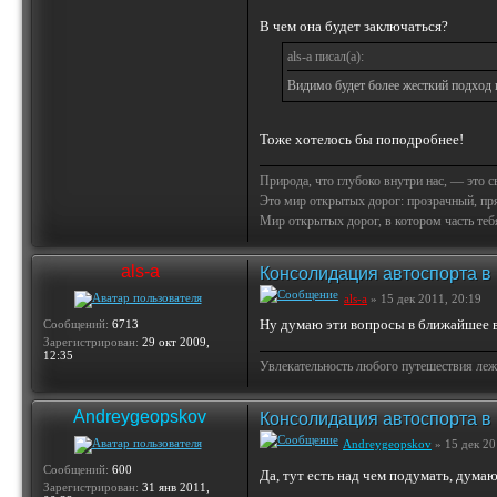
В чем она будет заключаться?
als-a писал(а):
Видимо будет более жесткий подход 
Тоже хотелось бы поподробнее!
Природа, что глубоко внутри нас, — это 
Это мир открытых дорог: прозрачный, пр
Мир открытых дорог, в котором часть тебя 
als-a
Консолидация автоспорта в
als-a
» 15 дек 2011, 20:19
Ну думаю эти вопросы в ближайшее в
Сообщений:
6713
Зарегистрирован:
29 окт 2009,
12:35
Увлекательность любого путешествия лежи
Andreygeopskov
Консолидация автоспорта в
Andreygeopskov
» 15 дек 20
Сообщений:
600
Да, тут есть над чем подумать, дума
Зарегистрирован:
31 янв 2011,