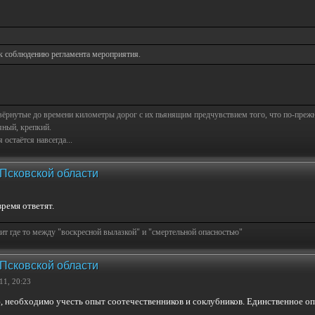
к соблюдению регламента мероприятия.
свёрнутые до времени километры дорог с их пьянящим предчувствием того, что по-пре
яный, крепкий.
остаётся навсегда...
 Псковской области
ремя ответят.
т где то между "воскресной вылазкой" и "смертельной опасностью"
 Псковской области
11, 20:23
ю, необходимо учесть опыт соотечественников и соклубников. Единственное опа