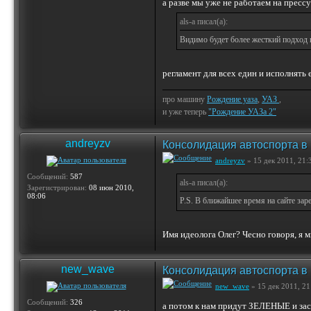
а разве мы уже не работаем на пресс
als-a писал(а):
Видимо будет более жесткий подход
регламент для всех един и исполнять 
про машину
Рождение уаза
,
УАЗ
,
и уже теперь
"Рождение УАЗа 2"
andreyzv
Консолидация автоспорта в
andreyzv
» 15 дек 2011, 21:
Сообщений:
587
als-a писал(а):
Зарегистрирован:
08 июн 2010,
08:06
P.S. В ближайшее время на сайте зар
Имя идеолога Олег? Чесно говоря, я 
new_wave
Консолидация автоспорта в
new_wave
» 15 дек 2011, 21
Сообщений:
326
а потом к нам придут ЗЕЛЕНЫЕ и зас