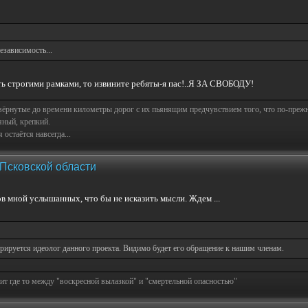
езависимость...
ть строгими рамками, то извините ребяты-я пас!..Я ЗА СВОБОДУ!
свёрнутые до времени километры дорог с их пьянящим предчувствием того, что по-пре
яный, крепкий.
остаётся навсегда...
 Псковской области
в мной услышанных, что бы не исказить мысли. Ждем ...
трируется идеолог данного проекта. Видимо будет его обращение к нашим членам.
т где то между "воскресной вылазкой" и "смертельной опасностью"