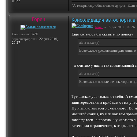
00:32
"А теперь надо обязательно дунуть! Если 
Горец
Консолидация автоспорта в
Горец
» 15 дек 2011, 20:26
Еще хотелось бы сказать по поводу
Сообщений:
3280
Зарегистрирован:
22 фев 2010,
als-a писал(а):
20:27
Возможное удешевление для нашего к
...я считаю у нас и так минимальный с
als-a писал(а):
Возможное появление некоторого при
Тут выскажусь только от себя:-А смыс
заинтересованы в прибыли от их учас
Ну и эпилогом всего сказанного: Во м
масштабизация, ну или как там прави
завсегдатаев...а против...ну черт его
категории-ограничения, которые отн