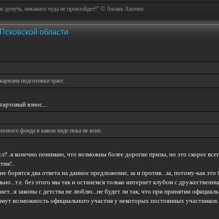
не дунуть, никакого чуда не произойдет!" © Амаяк Акопян
 Псковской области
армана подготовки трасс.
тартовый взнос...
зового фонда в каком виде пока не ясно.
л?..я конечно понимаю, что возможны более дорогие призы, но это скорее всег
тия!..
не борятся два ответа на данное предложение, за и против...за, потому-как эт
льно...т.е. без этого мы так и останемся только интернет клубом с дружеств
 знает...я законы с детства не люблю...не будет ли так, что при принятии офици
имут возможность официального участия у некоторых постоянных участников..