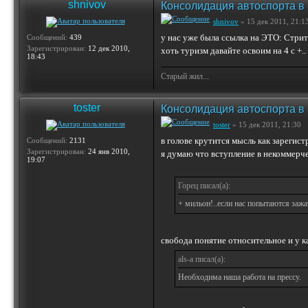
shnivov
Консолидация автоспорта в
shnivov
» 15 дек 2011, 21:1
у нас уже была ссылка на ЭТО: Стритр
Сообщений:
439
Зарегистрирован:
12 дек 2010,
хоть туризм давайте освоим на 4 с +..
18:43
Старый жил...
toster
Консолидация автоспорта в
toster
» 15 дек 2011, 21:30
в голове крутится мысль как зарегис
Сообщений:
2131
Зарегистрирован:
24 янв 2010,
я думаю что вступление в некоммерч
19:07
Горец писал(а):
+ мильон!..если нас попытаются заж
свобода понятие относительное и у 
als-a писал(а):
Необходима наша работа на прессу.