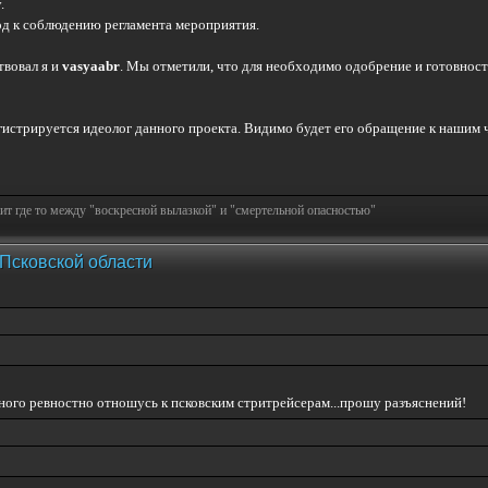
.
од к соблюдению регламента мероприятия.
твовал я и
vasyaabr
. Мы отметили, что для необходимо одобрение и готовнос
егистрируется идеолог данного проекта. Видимо будет его обращение к нашим 
т где то между "воскресной вылазкой" и "смертельной опасностью"
 Псковской области
емного ревностно отношусь к псковским стритрейсерам...прошу разъяснений!