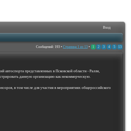
Вход
Сообщений: 193 •
Страница
1
из
13
•
1
2
3
4
5
13
ий автоспорта представленных в Псковской области - Ралли,
гистрировать данную организацию как некоммерческую.
нсоров, в том числе для участия в мероприятиях общероссийского