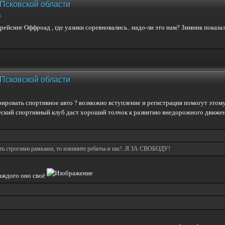
 Псковской области
3
ейсинг Оффроад , где уазики соревновались.. надо-ли это нам? Зимник показал,
 Псковской области
трировать спортивное авто ? возможно вступление и регистрация помогут этому
еский спортивный клуб даст хороший толчок к развитию внедорожного движен
ать строгими рамками, то извините ребяты-я пас!..Я ЗА СВОБОДУ!
каждого оно своё