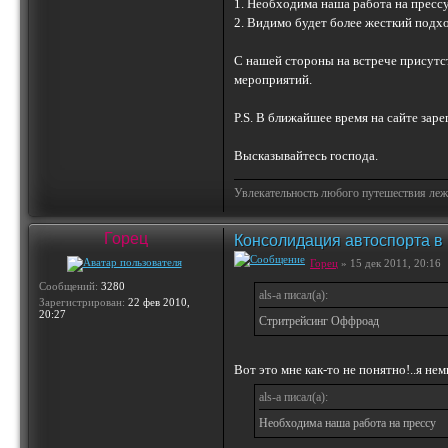
1. Необходима наша работа на прессу
2. Видимо будет более жесткий подх
С нашей стороны на встрече присутс
мероприятий.
P.S. В ближайшее время на сайте зар
Высказывайтесь господа.
Увлекательность любого путешествия лежи
Горец
Консолидация автоспорта в
Горец
» 15 дек 2011, 20:16
Сообщений:
3280
als-a писал(а):
Зарегистрирован:
22 фев 2010,
20:27
Стритрейсинг Оффроад
Вот это мне как-то не понятно!..я н
als-a писал(а):
Необходима наша работа на прессу