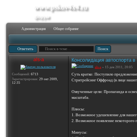
www.pskov4x4.ru
форум
Администрация
Общее собрание
Ответить
als-a
Консолидация автоспорта в
als-a
» 15 дек 2011, 20:05
Суть кратко: Поступило предложение 
Сообщений:
6713
Зарегистрирован:
29 окт 2009,
Стритрейсинг Оффроад (в лице нашего
12:35
Озвученные цели: Пропаганда и осве
масштаба.
Плюсы:
1. Возможное удешевление для нашег
2. Возможное появление некоторого п
Минусы: