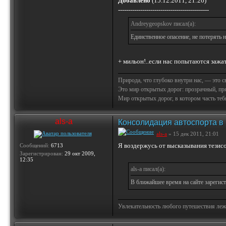
Добавлено
(15.12.2011, 21:26)
---------------------------------------------
Andreygeopskov писал(а):
Единственное опасение, не потерять н
+ мильон!..если нас попытаются зажа
Природа, что глубоко внутри нас, — это 
Это мир открытых дорог: прозрачный, пр
Мир открытых дорог, в котором часть тебя 
als-a
Консолидация автоспорта в
als-a
» 15 дек 2011, 21:01
Я воздержусь от высказывания тезисо
Сообщений:
6713
Зарегистрирован:
29 окт 2009,
12:35
als-a писал(а):
В ближайшее время на сайте зарегис
Увлекательность любого путешествия лежи