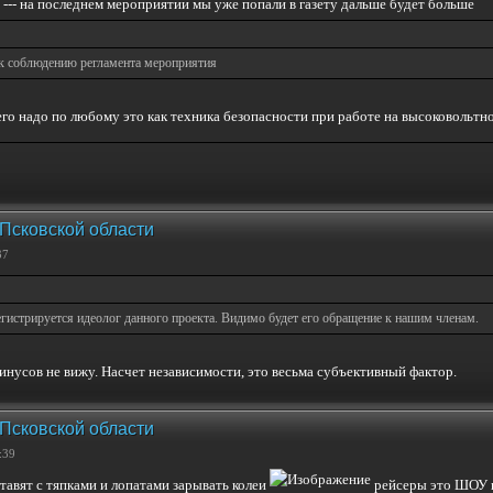
у --- на последнем мероприятии мы уже попали в газету дальше будет больше
 к соблюдению регламента мероприятия
его надо по любому это как техника безопасности при работе на высоковольтно
 Псковской области
37
егистрируется идеолог данного проекта. Видимо будет его обращение к нашим членам.
минусов не вижу. Насчет независимости, это весьма субъективный фактор.
 Псковской области
:39
тавят с тяпками и лопатами зарывать колеи
рейсеры это ШОУ пр