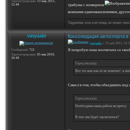
Зарегистрирован:
13 мар 2011,
12:48
трибуны с попкорном
компании единомышленников, другое д
Тирранчик хоть и не птица, но может лихо
vasyaabr
Консолидация автоспорта в
vasyaabr
» 15 дек 2011, 21:
Я попробую пока поотвечать со свое
Сообщений:
722
Зарегистрирован:
05 янв 2010,
20:49
Горец писал(а):
Вот это мне как-то не понятно!..я н
Смысл в том, чтобы объединить под о
Горец писал(а):
Необходима наша работа на прессу
В чем она будет заключаться?