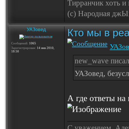
Тирранчик хоть и 
(с) Народная джЫп
Кто мы в реа
УАЗовед
Сообщений:
1065
УАЗов
Зарегистрирован:
14 янв 2010,
18:50
new_wave писал
УАЗовед, безусл
А где ответы на
С уважением, Але