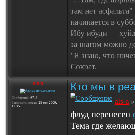
там нет асфальта"
начинается в субб
Ибу ибуди — х
за шагом можно до
"Я знаю, что ничег
Сократ.
Кто мы в реа
als-a
Сообщений:
6713
als-a
»
Зарегистрирован:
29 окт 2009,
12:35
флуд перенесен
Тема где желаю