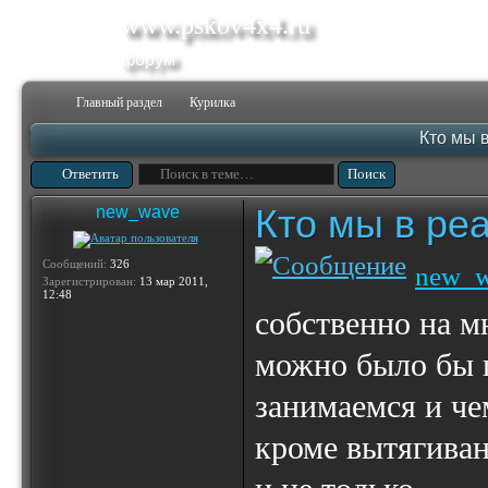
www.pskov4x4.ru
форум
Главный раздел
Курилка
Кто мы в
Ответить
Кто мы в реа
new_wave
Сообщений:
326
new_
Зарегистрирован:
13 мар 2011,
12:48
собственно на м
можно было бы п
занимаемся и ч
кроме вытягиван