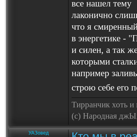
все нашел тему
лаконично слишк
что я смиренны
в энергетике - "
и силен, а так 
которыми сталки
например заливы
строю себе его 
Тирранчик хоть и 
(с) Народная джЫп
Кто мы в реа
УАЗовед