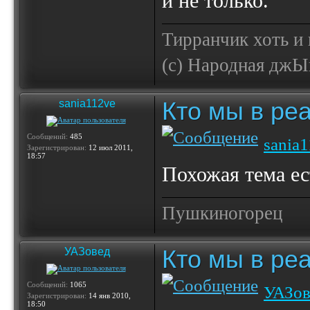
и не только.
Тирранчик хоть и 
(с) Народная джЫп
Кто мы в реа
sania112ve
Сообщений:
485
sania
Зарегистрирован:
12 июл 2011,
18:57
Похожая тема ес
Пушкиногорец
Кто мы в реа
УАЗовед
Сообщений:
1065
УАЗов
Зарегистрирован:
14 янв 2010,
18:50