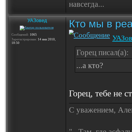
навсегда...
Кто мы в реа
УАЗовед
Сообщений:
1065
УАЗов
Зарегистрирован:
14 янв 2010,
18:50
Горец писал(а):
...а кто?
Горец, тебе не 
С уважением, Але
"...Там, где асфал