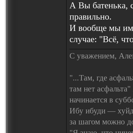
А Вы батенька, 
правильно.
И вообще мы име
случае: "Всё, чт
С уважением, Але
"...Там, где асфал
там нет асфальта"
начинается в субб
Ибу ибуди — х
за шагом можно до
"Я знаю, что ничег