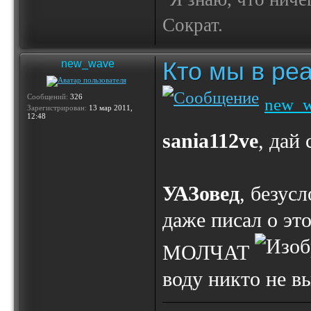
Сократ.
Кто мы в реа
new_wave
Сообщений:
326
new_
Зарегистрирован:
13 мар 2011,
12:48
sania112ve
, дай
УАЗовед
, безус
даже писал о это
МОЛЧАТ
воду никто не вы