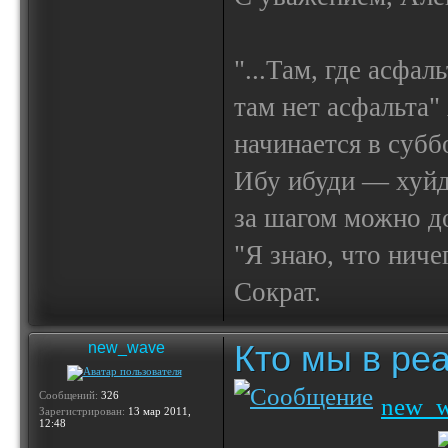
"...Там, где асфал
там нет асфальта"
начинается в субб
Ибу ибуди — х
за шагом можно до
"Я знаю, что ничег
Сократ.
Кто мы в реа
new_wave
Сообщений:
326
new_
Зарегистрирован:
13 мар 2011,
12:48