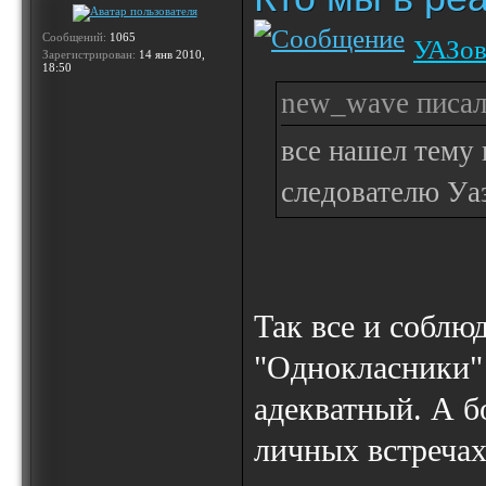
Сообщений:
1065
УАЗов
Зарегистрирован:
14 янв 2010,
18:50
new_wave писал
все нашел тему 
следователю Уа
Так все и соблюд
"Однокласники" 
адекватный. А б
личных встречах