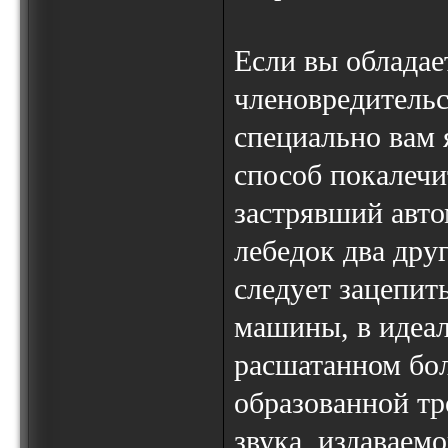
Если вы обладае
членовредительс
специально вам 
способ покалечи
застрявший авт
лебедок два дру
следует зацепит
машины, в идеа
расшатанном бол
образованной тр
звука, издаваем