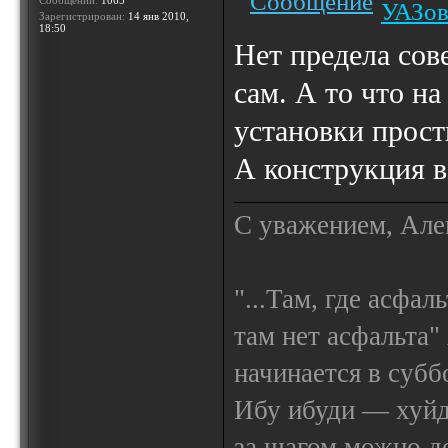
Сообщений:
1065
УАЗов
Зарегистрирован:
14 янв 2010,
18:50
Нет предела сов
сам. А то что на
установки прос
А конструкция в
С уважением, Але
"...Там, где асфал
там нет асфальта"
начинается в субб
Ибу ибуди — х
за шагом можно до