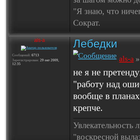
"Я знаю, что ничег
Сократ.
Лебедки
als-a
Сообщений:
6713
als-a
»
Зарегистрирован:
29 окт 2009,
12:35
не я не претен
"работу над оши
вообще в планах
крепче.
Увлекательность 
"воскресной выла