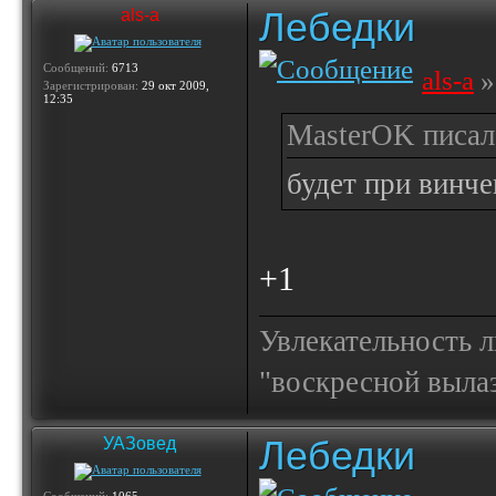
Лебедки
als-a
Сообщений:
6713
als-a
»
Зарегистрирован:
29 окт 2009,
12:35
MasterOK писал(
будет при винче
+1
Увлекательность 
"воскресной выла
Лебедки
УАЗовед