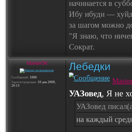
начинается в субб
Ибу ибуди — х
за шагом можно до
"Я знаю, что ничег
Сократ.
Лебедки
MasterOK
Сообщений:
1000
Maste
Зарегистрирован:
10 дек 2009,
20:13
УАЗовед
, Я не х
УАЗовед писал(а
на каждый сред