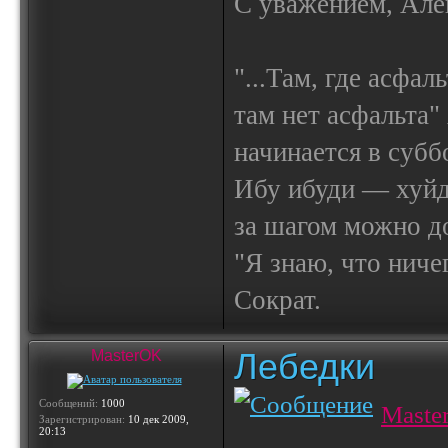
С уважением, Але
"...Там, где асфал
там нет асфальта"
начинается в субб
Ибу ибуди — х
за шагом можно до
"Я знаю, что ничег
Сократ.
Лебедки
MasterOK
Сообщений:
1000
Maste
Зарегистрирован:
10 дек 2009,
20:13