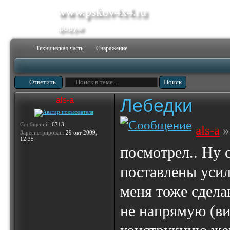
www.pskov4x4.ru
форум
Техническая часть
Снаряжение
Ответить
Лебедки
als-a
Сообщений:
6713
als-a
»
Зарегистрирован:
29 окт 2009,
12:35
посмотрел.. Ну 
поставлены уси
меня тоже сдела
не напрямую (вид