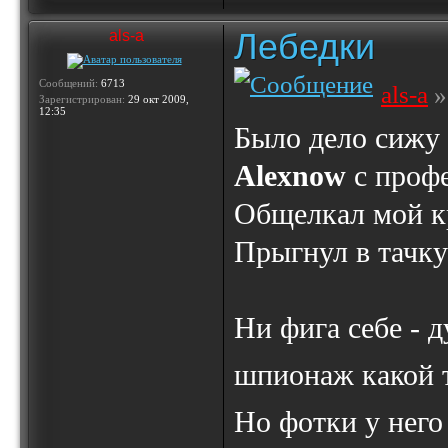
Лебедки
als-a
Сообщений:
6713
als-a
»
Зарегистрирован:
29 окт 2009,
12:35
Было дело сижу 
Alexnow
с проф
Общелкал мой кр
Прыгнул в тачку
Ни фига себе -
шпионаж какой 
Но фотки у него