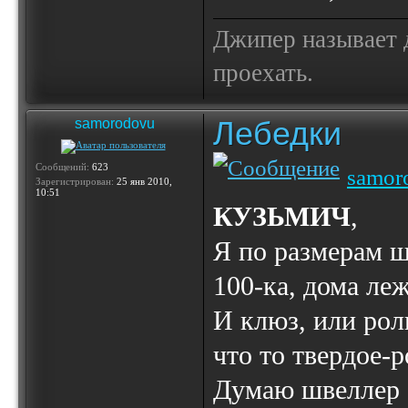
Джипер называет д
проехать.
Лебедки
samorodovu
Сообщений:
623
samor
Зарегистрирован:
25 янв 2010,
10:51
КУЗЬМИЧ
,
Я по размерам ш
100-ка, дома леж
И клюз, или рол
что то твердое-р
Думаю швеллер 