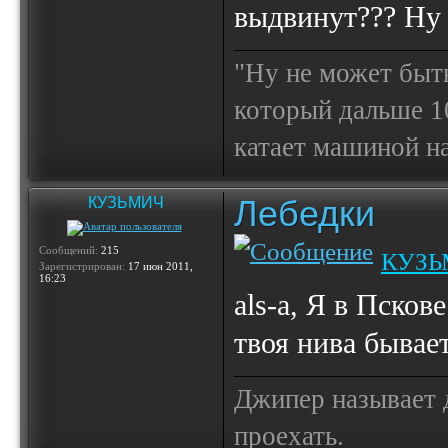
выдвинут??? Ну т
"Ну не может быт
который дальше 10
катает машиной на
Лебедки
КУЗЬМИЧ
Сообщений:
215
КУЗЬ
Зарегистрирован:
17 июн 2011,
16:23
als-a, Я в Псков
твоя нива бывае
Джипер называет д
проехать.