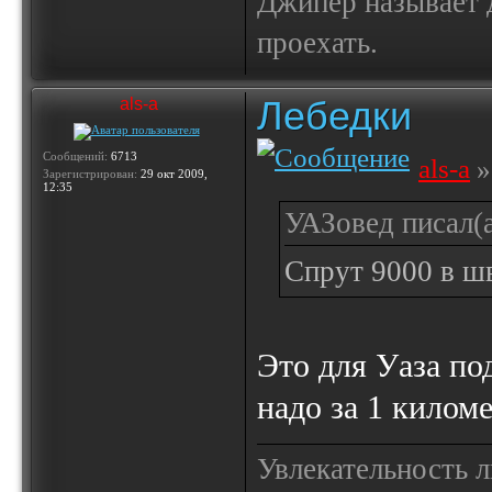
Джипер называет д
проехать.
Лебедки
als-a
Сообщений:
6713
als-a
»
Зарегистрирован:
29 окт 2009,
12:35
УАЗовед писал(а
Спрут 9000 в ш
Это для Уаза по
надо за 1 килом
Увлекательность 