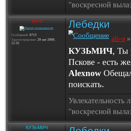
"воскресной выла
Лебедки
als-a
Сообщений:
6713
als-a
»
Зарегистрирован:
29 окт 2009,
12:35
КУЗЬМИЧ
, Ты
Пскове - есть ж
Alexnow
Обещал
поискать.
Увлекательность 
"воскресной выла
Лебедки
КУЗЬМИЧ