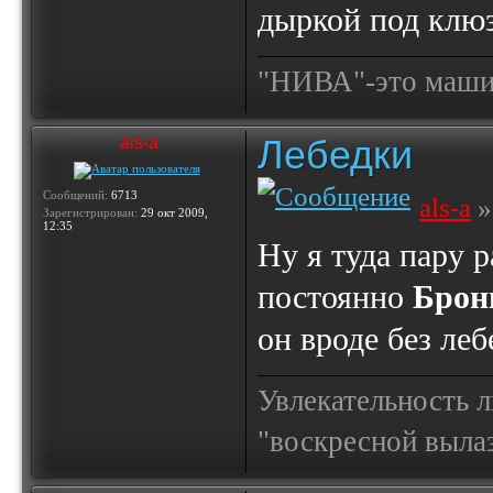
дыркой под клюз
"НИВА"-это машина
Лебедки
als-a
Сообщений:
6713
als-a
»
Зарегистрирован:
29 окт 2009,
12:35
Ну я туда пару р
постоянно
Бро
он вроде без леб
Увлекательность 
"воскресной выла