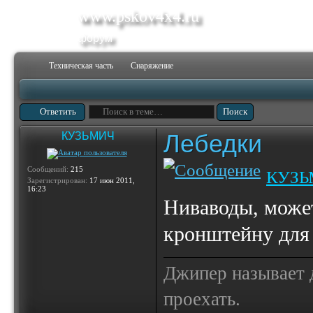
www.pskov4x4.ru
форум
Техническая часть
Снаряжение
Ответить
Лебедки
КУЗЬМИЧ
Сообщений:
215
КУЗЬ
Зарегистрирован:
17 июн 2011,
16:23
Ниваводы, может
кронштейну для
Джипер называет д
проехать.