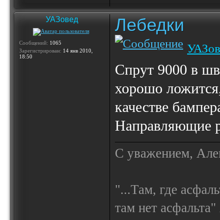
Лебедки
УАЗовед
Сообщений:
1065
УАЗов
Зарегистрирован:
14 янв 2010,
18:50
Спрут 9000 в ш
хорошо ложится,
качестве бампер
Направляющие ро
С уважением, Але
"...Там, где асфал
там нет асфальта"