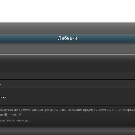
Лебедки
.
у???
свёрнутые до времени километры дорог с их пьянящим предчувствием того, что по-пре
яный, крепкий.
остаётся навсегда...