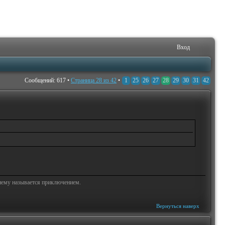
Вход
Сообщений: 617 •
Страница
28
из
42
•
1
25
26
27
28
29
30
31
42
жнему называется приключением.
Вернуться наверх