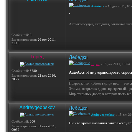
AutoAccs
» 15 дек 2011, 18:
-
Автоаксессуары, автодопы, багажные сист
Сообщений:
0
Зарегистрирован:
26 окт 2011,
21:19
Горец
Лебедки
Горец
» 15 дек 2011, 19:54
Сообщений:
3280
AutoAccs
, Я не укоряю..просто спрос
Зарегистрирован:
22 фев 2010,
20:27
Природа, что глубоко внутри нас, — это 
Это мир открытых дорог: прозрачный, пр
Мир открытых дорог, в котором часть тебя 
Andreygeopskov
Лебедки
Andreygeopskov
» 15 дек 20
Сообщений:
600
Ни что кроме названия "автоаксесуа
Зарегистрирован:
31 янв 2011,
00:32