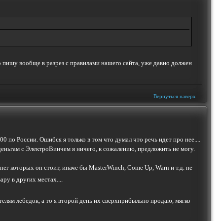
то пишу вообще в разрез с правилами нашего сайта, уже давно должен
Вернуться наверх
по России. Ошибся я только в том что думал что речь идет про нее....
 деньгам с ЭлектроВинчем я ничего, к сожалению, предложить не могу.
нег которых он стоит, иначе бы MasterWinch, Come Up, Warn и т.д. не
ру в других местах....
лям лебедок, а то я второй день их сверхприбыльно продаю, мягко