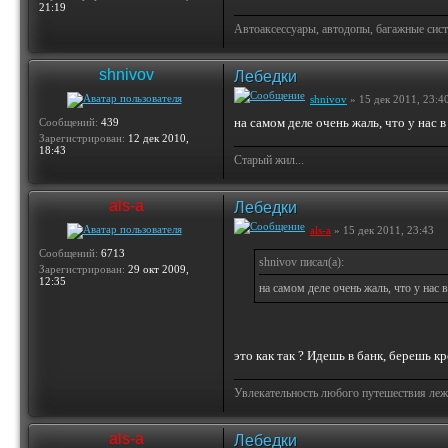
21:19
Автоаксессуары, автодопы, багажные сист
shnivov
Лебедки
shnivov
» 15 дек 2011, 23:4
на самом деле очень жаль, что у нас 
Сообщений:
439
Зарегистрирован:
12 дек 2010,
18:43
Старый жил...
als-a
Лебедки
als-a
» 15 дек 2011, 23:43
Сообщений:
6713
shnivov писал(а):
Зарегистрирован:
29 окт 2009,
12:35
на самом деле очень жаль, что у нас
это как так ? Идешь в банк, берешь к
Увлекательность любого путешествия лежи
als-a
Лебедки