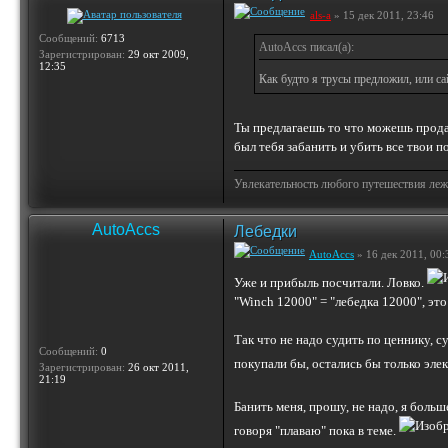
als-a
» 15 дек 2011, 23:46
Сообщений:
6713
AutoAccs писал(а):
Зарегистрирован:
29 окт 2009,
12:35
Как будто я трусы предложил, или са
Ты предлагаешь то что можешь продат
был тебя забанить и убить все твои п
Увлекательность любого путешествия лежи
AutoAccs
Лебедки
AutoAccs
» 16 дек 2011, 00:
Уже и прибыль посчитали. Ловко.
"Winch 12000" = "лебедка 12000", эт
Так что не надо судить по ценнику, с
Сообщений:
0
покупали бы, остались бы только эле
Зарегистрирован:
26 окт 2011,
21:19
Банить меня, прошу, не надо, я больш
говоря "плаваю" пока в теме.