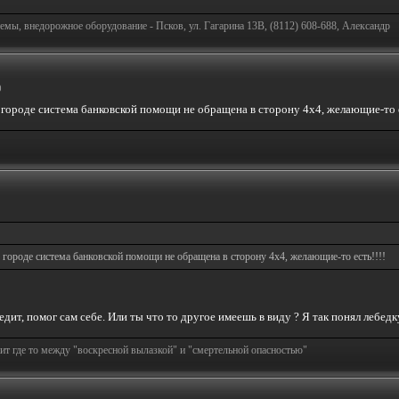
емы, внедорожное оборудование - Псков, ул. Гагарина 13В, (8112) 608-688, Александр
0
в городе система банковской помощи не обращена в сторону 4х4, желающие-то е
 в городе система банковской помощи не обращена в сторону 4х4, желающие-то есть!!!!
редит, помог сам себе. Или ты что то другое имеешь в виду ? Я так понял лебед
т где то между "воскресной вылазкой" и "смертельной опасностью"