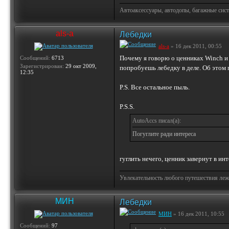
Автоаксессуары, автодопы, багажные сист
als-a
Лебедки
als-a
» 16 дек 2011, 00:55
Почему я говорю о ценниках Winch и 
Сообщений:
6713
Зарегистрирован:
29 окт 2009,
попробуешь лебедку в деле. Об этом 
12:35
P.S. Все остальное пыль.
P.S.S.
AutoAccs писал(а):
Погуглите ради интереса
гуглить нечего, ценник завернут в ин
Увлекательность любого путешествия лежи
МИН
Лебедки
МИН
» 16 дек 2011, 10:55
Сообщений:
97