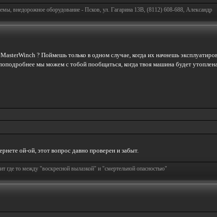
емы, внедорожное оборудование - Псков, ул. Гагарина 13В, (8112) 608-688, Александр
MasterWinch ? Поймешь только в одном случае, когда их начнешь эксплуатирова
поподробнее мы можем с тобой пообщаться, когда твоя машина будет утоплена 
тернете ой-ой, этот вопрос давно проверен и забыт.
т где то между "воскресной вылазкой" и "смертельной опасностью"