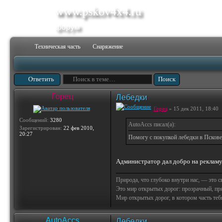
www.pskov4x4.ru
форум
Техническая часть
Снаряжение
Ответить
Горец
Лебедки
Горец
» 15 дек 2011, 18:40
Сообщений:
3280
AutoAccs писал(а):
Зарегистрирован:
22 фев 2010,
20:27
Помогу с покупкой лебедки в Пскове
Администратор дал добро на реклам
Природа, что глубоко внутри нас, — это 
Это мир открытых дорог: прозрачный, пр
Мир открытых дорог, в котором часть тебя 
AutoAccs
Лебедки