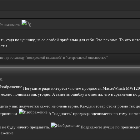
йт знакомств.
))
ь, судя по ценнику, не со слабой прибылью для себя. Это реклама. То что я э
осты.
т где то между "воскресной вылазкой" и "смертельной опасностью"
31
Погуглите ради интереса - почем продаются MasterWinch MW12000 
о можно понимать как угодно. А заметив ошибку я ответил, что в сравнении по
удить у вас получается как-то не очень верно. Каждый товар стоит ровно тех де
ктровинчи.
А "жадность" продавца оценивается по тому-же това
е не буду ничего предлагать.
Подскажите лучше по производите