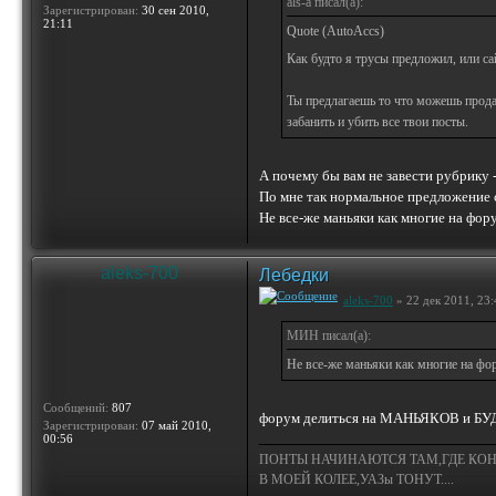
als-a писал(а):
Зарегистрирован:
30 сен 2010,
21:11
Quote (AutoAccs)
Как будто я трусы предложил, или са
Ты предлагаешь то что можешь продат
забанить и убить все твои посты.
А почему бы вам не завести рубрику 
По мне так нормальное предложение с
Не все-же маньяки как многие на фор
aleks-700
Лебедки
aleks-700
» 22 дек 2011, 23:
МИН писал(а):
Не все-же маньяки как многие на фо
Сообщений:
807
форум делиться на МАНЬЯКОВ и БУ
Зарегистрирован:
07 май 2010,
00:56
ПОНТЫ НАЧИНАЮТСЯ ТАМ,ГДЕ КОН
В МОЕЙ КОЛЕЕ,УАЗы ТОНУТ....