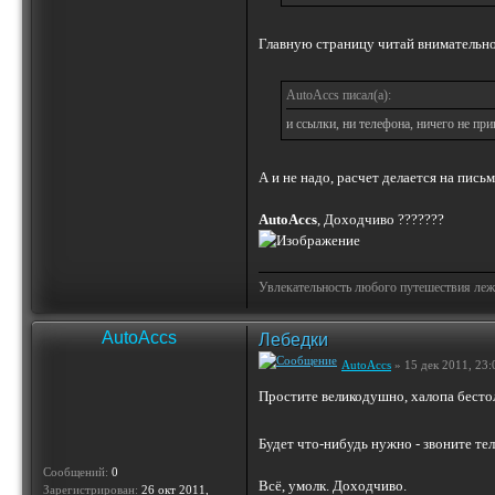
Главную страницу читай внимательно
AutoAccs писал(а):
и ссылки, ни телефона, ничего не при
А и не надо, расчет делается на письм
AutoAccs
, Доходчиво ???????
Увлекательность любого путешествия лежи
AutoAccs
Лебедки
AutoAccs
» 15 дек 2011, 23:
Простите великодушно, халопа бестол
Будет что-нибудь нужно - звоните тел
Сообщений:
0
Всё, умолк. Доходчиво.
Зарегистрирован:
26 окт 2011,