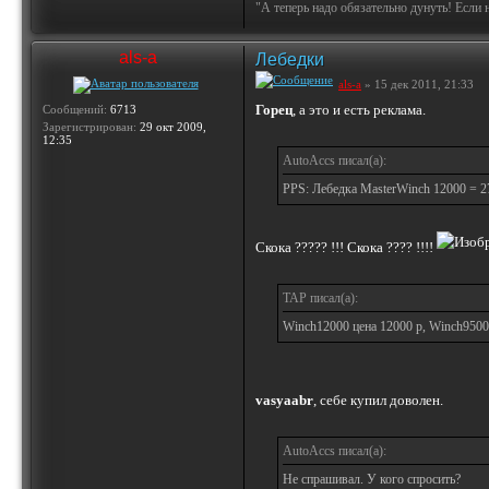
"А теперь надо обязательно дунуть! Если 
als-a
Лебедки
als-a
» 15 дек 2011, 21:33
Горец
, а это и есть реклама.
Сообщений:
6713
Зарегистрирован:
29 окт 2009,
12:35
AutoAccs писал(а):
PPS: Лебедка MasterWinch 12000 = 2
Скока ????? !!! Скока ???? !!!!
TAP писал(а):
Winch12000 цена 12000 р, Winch9500
vasyaabr
, себе купил доволен.
AutoAccs писал(а):
Не спрашивал. У кого спросить?