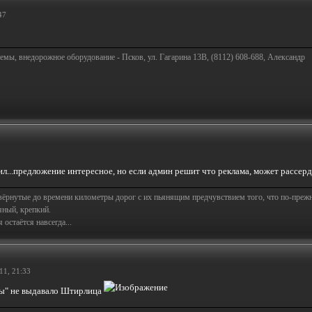
47
емы, внедорожное оборудование - Псков, ул. Гагарина 13В, (8112) 608-688, Александр
ил...предложение интересное, но если админ решит что реклама, может рассерди
свёрнутые до времени километры дорог с их пьянящим предчувствием того, что по-пре
яный, крепкий.
остаётся навсегда...
11, 21:33
ры" не выдавало Штирлица