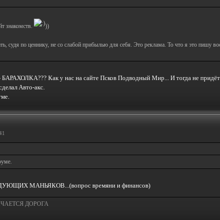
йт знакомств.
))
ь, судя по ценнику, не со слабой прибылью для себя. Это реклама. То что я это пишу в
- БАРАХОЛКА??? Как у нас на сайте Псков Подводный Мир... И тогда не придёт
делал Авто-акс.
уме.
41
руме.
ДУЮЩИХ МАНЬЯКОВ...(вопрос времяни и финансов)
ЧАЕТСЯ ДОРОГА