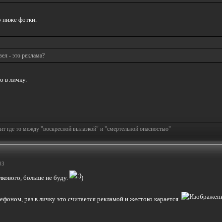
 ниже фотки.
вел - это реклама?
о в личку.
т где то между "воскресной вылазкой" и "смертельной опасностью"
03
кового, больше не буду.
)
ефоном, раз в личку это считается рекламой и жестоко карается.