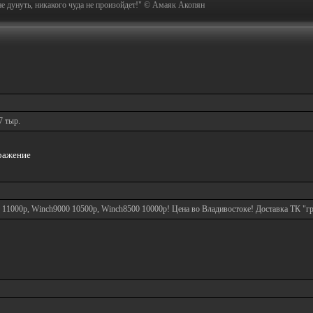
не дунуть, никакого чуда не произойдет!" © Амаяк Акопян
7 тыр.
 11000р, Winch9000 10500р, Winch8500 10000р! Цена во Владивостоке! Доставка ТК "г