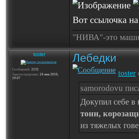
Вот ссылочка на
"НИВА"-это машина
Лебедки
toster
Сообщений:
2131
toster
»
Зарегистрирован:
24 янв 2010,
19:07
samorodovu писа
Докупил себе в
тонн, корозащ
из тяжелых гове