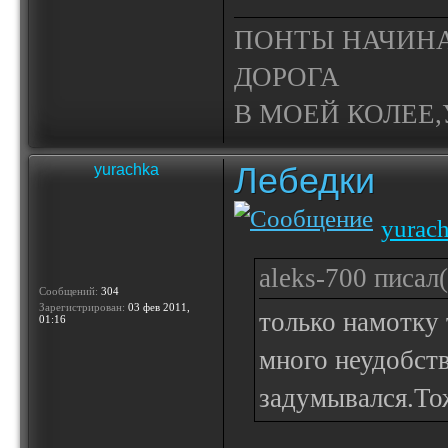
ПОНТЫ НАЧИНА
ДОРОГА
В МОЕЙ КОЛЕЕ,У
Лебедки
yurachka
yurac
aleks-700 писал(
Сообщений:
304
Зарегистрирован:
03 фев 2011,
только намотку 
01:16
много неудобств
задумывался.Тож