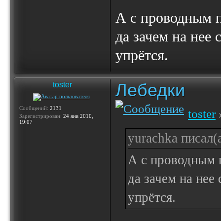
А с проводным п
да зачем на нее 
упрётся.
Лебедки
toster
Сообщений:
2131
toster
»
Зарегистрирован:
24 янв 2010,
19:07
yurachka писал(а
А с проводным 
да зачем на нее
упрётся.