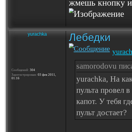
жмешь кнопку и
Лебедки
yurachka
yurac
samorodovu писа
Сообщений:
304
Зарегистрирован:
03 фев 2011,
yurachka, На ка
01:16
пульта провел в
капот. У тебя г
пульт достает?