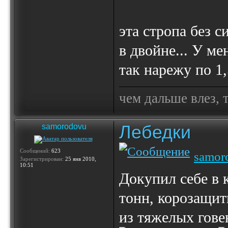
эта стропа без с
в двойне... У м
так нарежу по 1,
чем дальше влез, 
Лебедки
samorodovu
Сообщений:
623
samor
Зарегистрирован:
25 янв 2010,
10:51
Докупил себе в 
тонн, корозащит
из тяжелых говен