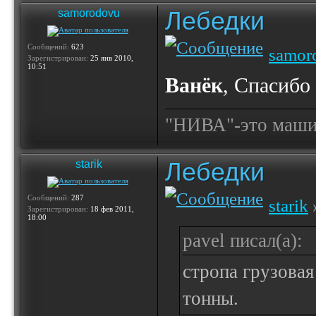
Лебедки
samorodovu
Сообщений:
623
samor
Зарегистрирован:
25 янв 2010,
10:51
Ванёк
, Спасибо
"НИВА"-это машина
Лебедки
starik
Сообщений:
287
starik
»
Зарегистрирован:
18 фев 2011,
18:00
pavel писал(а):
стропа грузовая
тонны.