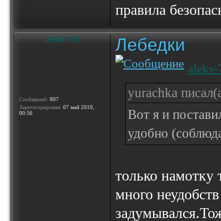
правила безопас
Лебедки
aleks-700
aleks-
yurachka писал(а
Сообщений:
807
Зарегистрирован:
07 май 2010,
Вот я и постави
00:56
удобно (соблюда
только намотку т
много неудобств 
задумывался.Тоже