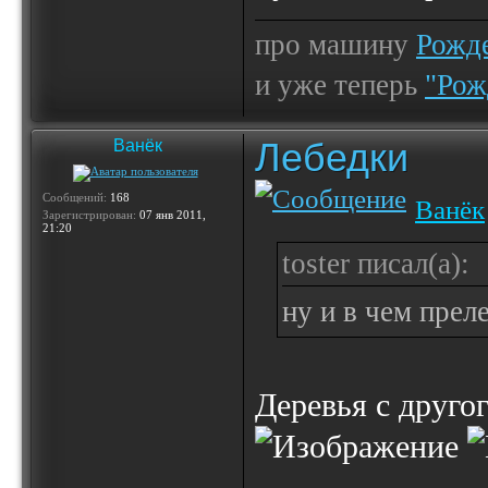
про машину
Рожде
и уже теперь
"Рож
Лебедки
Ванёк
Сообщений:
168
Ванёк
Зарегистрирован:
07 янв 2011,
21:20
toster писал(а):
ну и в чем прел
Деревья с друго