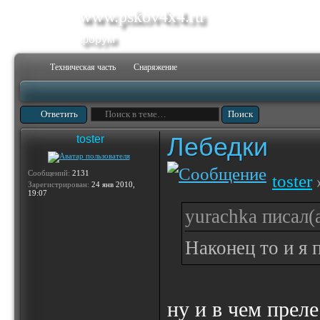
www.pskov4x4.ru
форум
Техническая часть
Снаряжение
Ответить
Лебедки
toster
Сообщений:
2131
toster
»
Зарегистрирован:
24 янв 2010,
19:07
yurachka писал(а
Наконец то и я 
ну и в чем преле