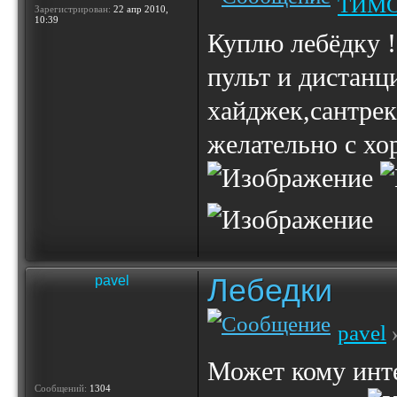
ТИМ
Зарегистрирован:
22 апр 2010,
10:39
Куплю лебёдку !
пульт и дистанц
хайджек,сантрек
желательно с хо
Лебедки
pavel
pavel
»
Может кому инте
Сообщений:
1304