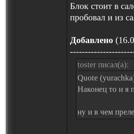
Блок стоит в сал
пробовал и из са
Добавлено
(16.0
---------------------
toster писал(а):
Quote (yurachka
Наконец то и я 
ну и в чем прел