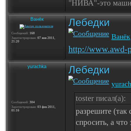
"НИВА"-это машина
Лебедки
Ванёк
Сообщений:
168
Ванёк
Зарегистрирован:
07 янв 2011,
21:20
http://www.awd-p
Лебедки
yurachka
yurac
toster писал(а):
Сообщений:
304
Зарегистрирован:
03 фев 2011,
разрешите (так 
01:16
спросить, а что