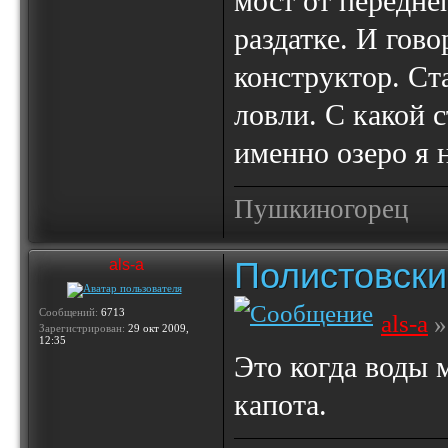
мост от передне
раздатке. И гов
конструктор. Ста
ловли. С какой 
именно озеро я 
Пушкиногорец
Полистовски
als-a
Сообщений:
6713
als-a
»
Зарегистрирован:
29 окт 2009,
12:35
Это когда воды 
капота.