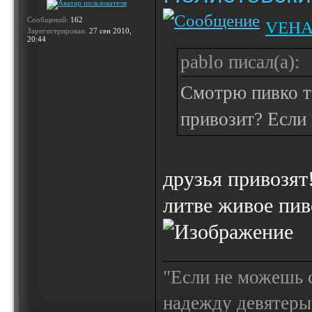
Сообщений:
162
VEH
Зарегистрирован:
27 сен 2010,
20:44
pablo писал(а):
Смотрю пивко то
привозит? Если 
друзья привозят
литве живое пи
"Если не можешь с
надежду девятерым