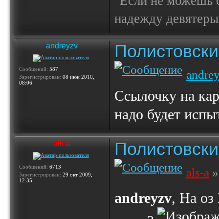
"Если не можешь с
надежду девятерым
Полистовски
andreyzv
Сообщений:
587
andre
Зарегистрирован:
08 июн 2010,
08:06
Ccылочку на ка
надо будет испы
Полистовски
als-a
Сообщений:
6713
als-a
»
Зарегистрирован:
29 окт 2009,
12:35
andreyzv
, На оз