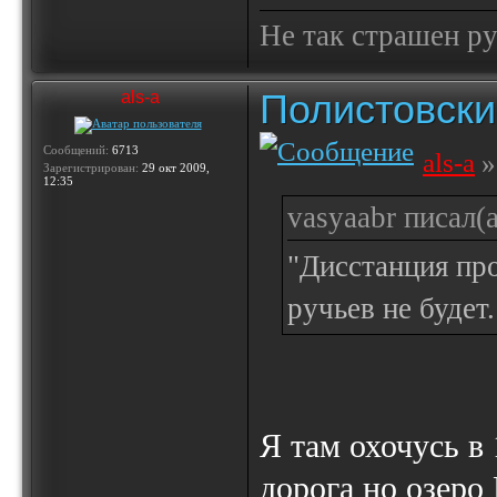
Не так страшен ру
Полистовски
als-a
Сообщений:
6713
als-a
»
Зарегистрирован:
29 окт 2009,
12:35
vasyaabr писал(а
"Дисстанция про
ручьев не будет
Я там охочусь в 
дорога но озеро