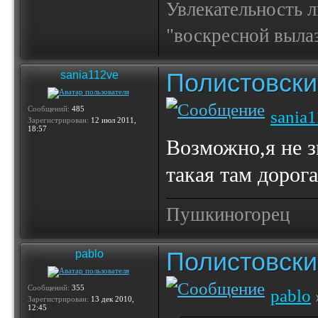
Увлекательность 
"воскресной выла
Полистовски
sania112ve
Сообщений:
485
sania
Зарегистрирован:
12 июл 2011,
18:57
Возможно,я не з
такая там дорога
Пушкиногорец
Полистовски
pablo
Сообщений:
355
pablo
Зарегистрирован:
13 дек 2010,
12:45