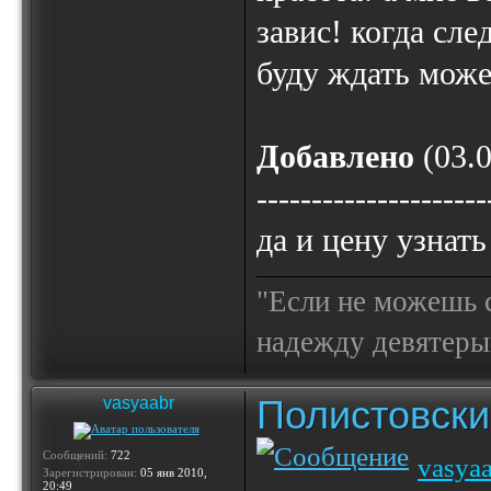
завис! когда сл
буду ждать може
Добавлено
(03.0
---------------------
да и цену узнат
"Если не можешь с
надежду девятерым
Полистовски
vasyaabr
Сообщений:
722
vasya
Зарегистрирован:
05 янв 2010,
20:49