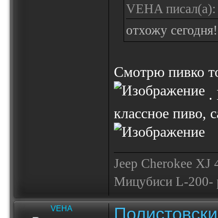
VEHA писал(а):
отхожу сегодня!
Смотрю пивко то
. 
классное пиво, с
Jeep Cherokee XJ
Мицубиси L-200- 
Полистовски
VEHA