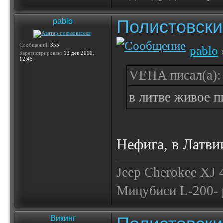
Полистовски
pablo
Сообщений:
355
pablo
Зарегистрирован:
13 дек 2010,
12:45
VEHA писал(а):
в литве живое 
Нефига, в Латви
Jeep Cherokee XJ
Мицубиси L-200- 
Викинг