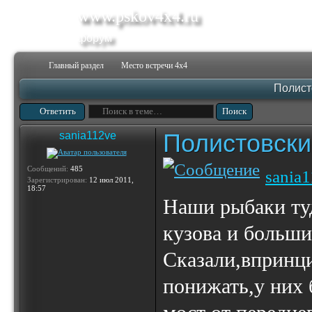
www.pskov4x4.ru
форум
Главный раздел
Место встречи 4х4
Полист
Ответить
Полистовски
sania112ve
Сообщений:
485
sania
Зарегистрирован:
12 июл 2011,
18:57
Наши рыбаки туд
кузова и больши
Сказали,впринци
понижать,у них 