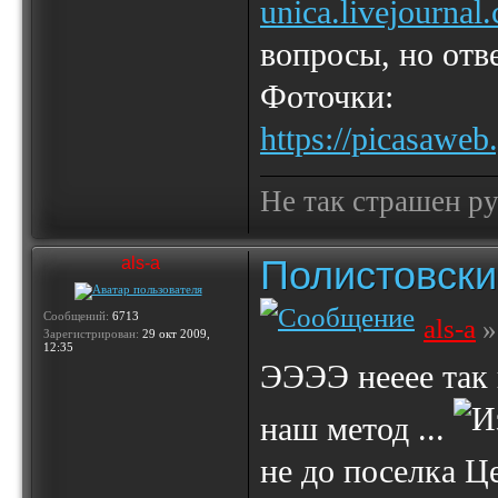
unica.livejourna
вопросы, но отве
Фоточки:
https://picasaw
Не так страшен ру
Полистовски
als-a
Сообщений:
6713
als-a
»
Зарегистрирован:
29 окт 2009,
12:35
ЭЭЭЭ нееее так 
наш метод ...
не до поселка Ц