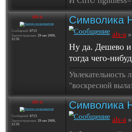
И СtrlU lightnеss
Символика 
als-a
Сообщений:
6713
als-a
»
Зарегистрирован:
29 окт 2009,
12:35
Ну да. Дешево и
тогда чего-нибу
Увлекательность 
"воскресной выла
Символика 
als-a
Сообщений:
6713
als-a
»
Зарегистрирован:
29 окт 2009,
12:35