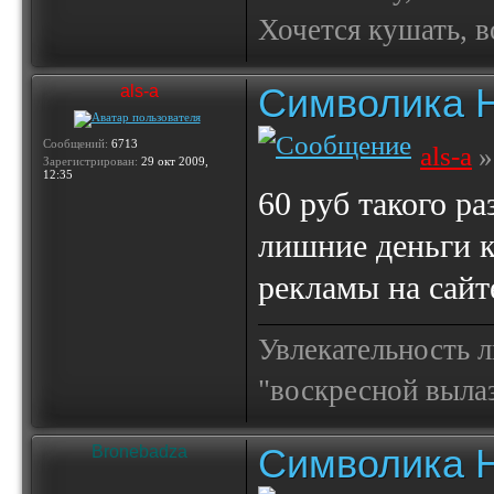
Хочется кушать, в
Символика 
als-a
Сообщений:
6713
als-a
»
Зарегистрирован:
29 окт 2009,
12:35
60 руб такого р
лишние деньги 
рекламы на сайт
Увлекательность 
"воскресной выла
Символика 
Bronebadza