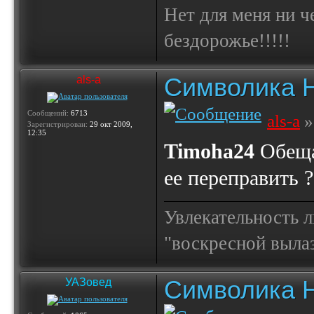
Нет для меня ни ч
бездорожье!!!!!
Символика 
als-a
Сообщений:
6713
als-a
»
Зарегистрирован:
29 окт 2009,
12:35
Timoha24
Обещал
ее переправить ?
Увлекательность 
"воскресной выла
Символика 
УАЗовед