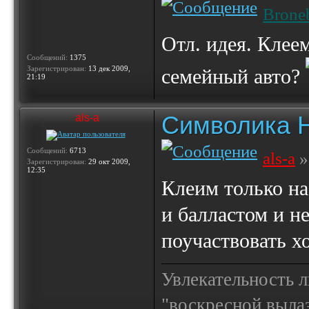
Brone
Отл. идея. Клее
Сообщений:
1375
Зарегистрирован:
13 дек 2009,
семейный авто?
21:19
Символика 
als-a
Сообщений:
6713
als-a
»
Зарегистрирован:
29 окт 2009,
12:35
Клеим только на
и балластом и н
поучаствовать х
Увлекательность 
"воскресной выла