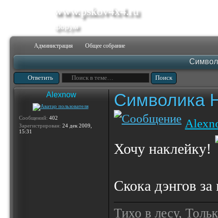
www.pskov4x4.ru
форум
Администрация
Общее собрание
Символ
Ответить
Символика 
Alexnow
Сообщений:
402
Alexn
Зарегистрирован:
24 дек 2009,
15:31
Хочу наклейку!
Скока дэнгов за 
Тихо в лесу, Толь