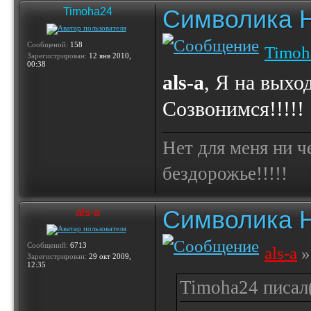
Символика 
Timoha24
Сообщений:
158
Timoh
Зарегистрирован:
12 янв 2010,
00:38
als-a
, Я на выхо
Созвонимся!!!!!
Нет для меня ни ч
бездорожье!!!!!
Символика 
als-a
Сообщений:
6713
als-a
»
Зарегистрирован:
29 окт 2009,
12:35
Timoha24 писал(