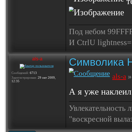
те
Под небом 99FFFF
И СtrlU lightnеss
Символика 
als-a
Сообщений:
6713
als-a
»
Зарегистрирован:
29 окт 2009,
12:35
А я уже наклеи
Увлекательность 
"воскресной выла