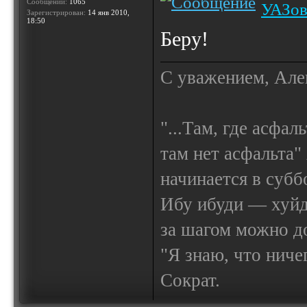
Сообщений:
1065
УАЗов
Зарегистрирован:
14 янв 2010,
18:50
Беру!
С уважением, Але
"...Там, где асфал
там нет асфальта"
начинается в субб
Ибу ибуди — х
за шагом можно до
"Я знаю, что ничег
Сократ.