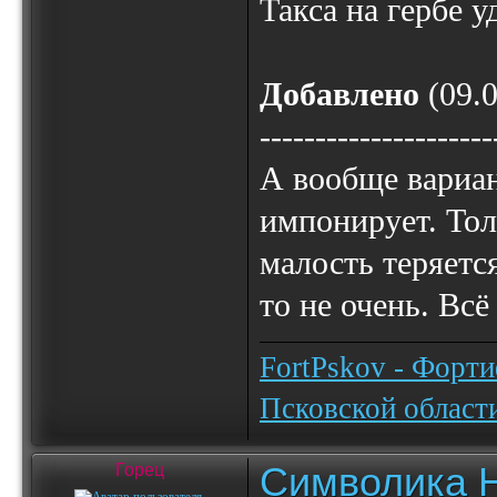
Такса на гербе у
Добавлено
(09.0
---------------------
А вообще вариан
импонирует. Тол
малость теряетс
то не очень. Вс
FortPskov - Форт
Псковской област
Символика 
Горец