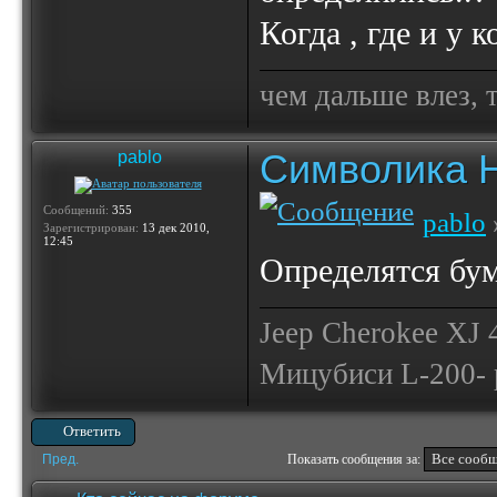
Когда , где и у 
чем дальше влез, 
Символика 
pablo
Сообщений:
355
pablo
Зарегистрирован:
13 дек 2010,
12:45
Определятся бум
Jeep Cherokee XJ
Мицубиси L-200- 
Ответить
Пред.
Показать сообщения за: