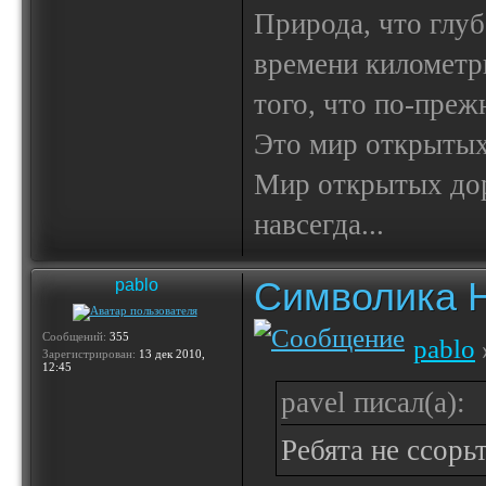
Природа, что глуб
времени километр
того, что по-пре
Это мир открытых
Мир открытых доро
навсегда...
Символика 
pablo
Сообщений:
355
pablo
Зарегистрирован:
13 дек 2010,
12:45
pavel писал(а):
Ребята не ссорь