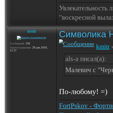
Увлекательность 
"воскресной выла
Символика 
kmitr
Сообщений:
156
kmitr
»
Зарегистрирован:
28 дек 2010,
11:57
als-a писал(а):
Малевич с "Черн
По-любому! =)
FortPskov - Форт