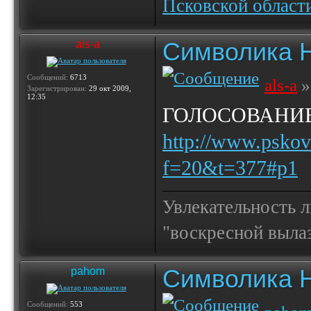
Псковской област
Символика 
als-a
Сообщений:
6713
als-a
»
Зарегистрирован:
29 окт 2009,
12:35
ГОЛОСОВАНИЕ
http://www.pskov
f=20&t=377#p1
Увлекательность 
"воскресной выла
Символика 
pahom
Сообщений:
553