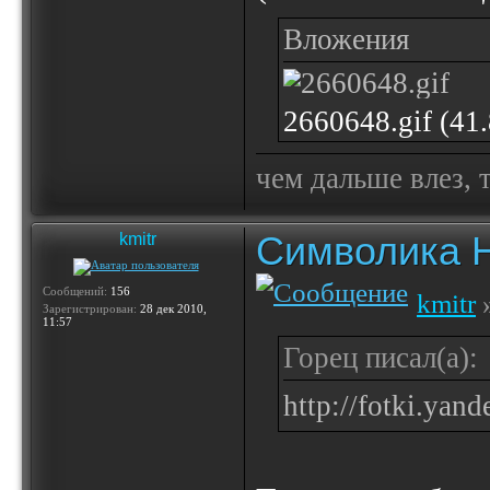
Вложения
2660648.gif (41
чем дальше влез, 
Символика 
kmitr
Сообщений:
156
kmitr
»
Зарегистрирован:
28 дек 2010,
11:57
Горец писал(а):
http://fotki.yan