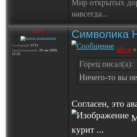
Мир открытых доро
навсегда...
Символика 
als-a
Сообщений:
6713
als-a
»
Зарегистрирован:
29 окт 2009,
12:35
Горец писал(а):
Ничего-то вы не
Согласен, это ав
М
курит ...