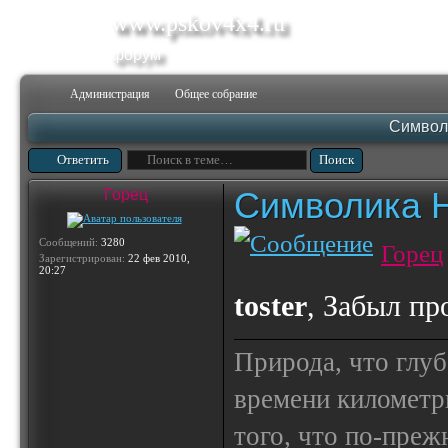
www.pskov4x4.ru
форум
Администрация
Общее собрание
Символ
Ответить
Символика 
Горец
Сообщений:
3280
Горец
Зарегистрирован:
22 фев 2010,
20:27
toster
, Забыл пр
Природа, что глуб
времени километр
того, что по-пре