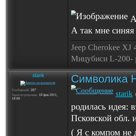
А
А так мне синяя
Jeep Cherokee XJ
Мицубиси L-200- 
Символика 
starik
Сообщений:
287
starik
Зарегистрирован:
18 фев 2011,
18:00
родилась идея: 
Псковской обл. 
( Я с компом не