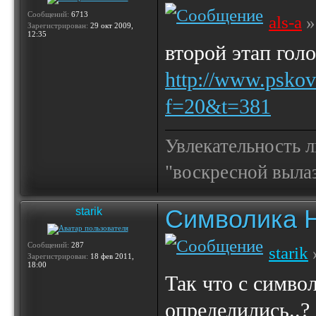
Сообщений:
6713
als-a
»
Зарегистрирован:
29 окт 2009,
12:35
второй этап голо
http://www.pskov
f=20&t=381
Увлекательность 
"воскресной выла
Символика 
starik
Сообщений:
287
starik
Зарегистрирован:
18 фев 2011,
18:00
Так что с симво
определились..?