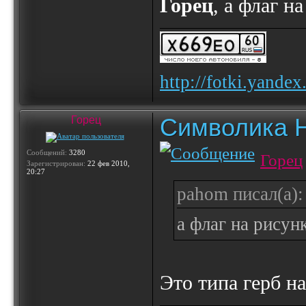
Горец
, а флаг н
http://fotki.yande
Символика 
Горец
Сообщений:
3280
Горец
Зарегистрирован:
22 фев 2010,
20:27
pahom писал(а):
а флаг на рисун
Это типа герб н