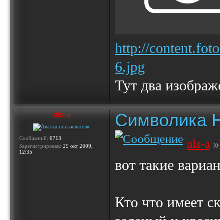
http://content.fo
6.jpg
Тут два изображ
Символика 
als-a
Сообщений:
6713
als-a
»
Зарегистрирован:
29 окт 2009,
12:35
вот такие вариан
Кто что имеет с