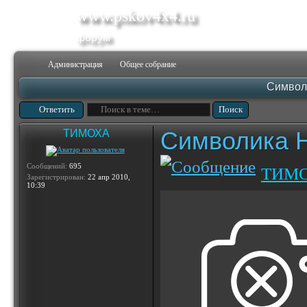
www.pskov4x4.ru
форум
Администрация
Общее собрание
Символ
Ответить
Символика 
ТИМОХА
Сообщений:
695
ТИМ
Зарегистрирован:
22 апр 2010,
10:39