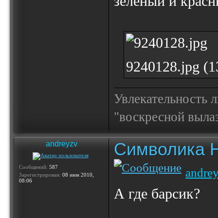
зеленый и красн
9240128.jpg (
Увлекательность 
"воскресной выла
Символика 
andreyzv
Сообщений:
587
andre
Зарегистрирован:
08 июн 2010,
08:06
А где барсик?