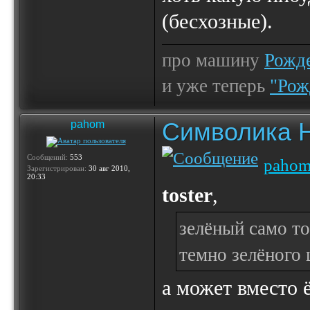
(бесхозные).
про машину
Рожде
и уже теперь
"Рож
Символика 
pahom
Сообщений:
553
paho
Зарегистрирован:
30 авг 2010,
20:33
toster
,
зелёный само то
темно зелёного 
а может вместо 