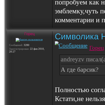
попробуем как н
эмблемку,чуть п
комментарии и 
Символика 
Горец
Сообщений:
3280
Горец
Зарегистрирован:
22 фев 2010,
20:27
andreyzv писал(а
А где барсик?
Полностью согла
Кстати,не нельз