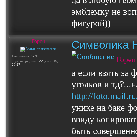
да в любую гео
эмблемку не воп
фигурой))
Символика 
Горец
Сообщений:
3280
Горец
Зарегистрирован:
22 фев 2010,
20:27
а если взять за
уголков и тд?...
http://foto.mail.
унике на баке фо
ввиду копироват
быть совершенно