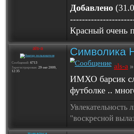
Добавлено
(31.0
---------------------
Красный очень п
Символика 
als-a
Сообщений:
6713
als-a
»
Зарегистрирован:
29 окт 2009,
12:35
ИМХО барсик сл
футболке .. мно
Увлекательность 
"воскресной выла