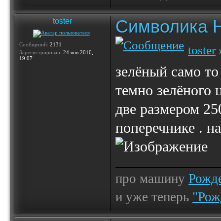
Символика 
toster
Сообщений:
2131
toster
Зарегистрирован:
24 янв 2010,
19:07
зелёный само то 
темно зелёного ц
две размером 25
поперечнике . н
про машину
Рожде
и уже теперь
"Рож