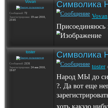
Символика 
Vovan
Сообщений:
72
Vovan
Зарегистрирован:
19 окт 2010,
23:05
Присоединяюсь к
Символика 
toster
Сообщений:
2131
toster
Зарегистрирован:
24 янв 2010,
19:07
Народ МЫ до си
?. Да вот еще н
зарегистрировать
хоть какую ниб