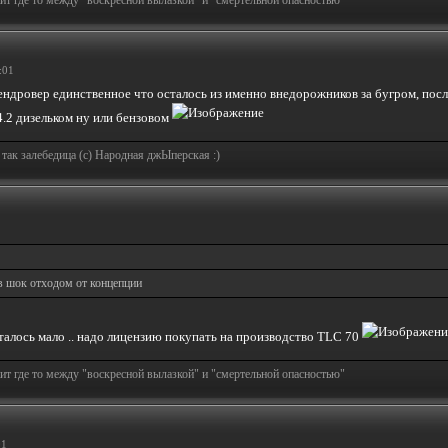
т где то между "воскресной вылазкой" и "смертельной опасностью"
:01
 Лендровер единственное что осталось из именно внедорожников за бугром, по
4.2 дизельком ну или бензовом
 так залебедица (с) Народная джЫперская :)
в шок отходом от концепции
талось мало .. надо лицензию покупать на производство TLC 70
т где то между "воскресной вылазкой" и "смертельной опасностью"
01