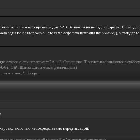
дёжности не намного превосходит УАЗ. Запчасти на порядок дороже. В стандар
ла езды по бездорожью - съехал с асфальта включил понижайку), в стандарте к
а где интересно, там нет асфальта" А. и Б. Стругацкие, "Понедельник начинается в субботу
地会到目的, Шаг за шагом можно достичь цели.)
знают и этого"... Сократ.
у
окировку включаю непосредственно перед засадой.