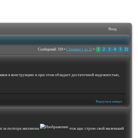
Вход
Сообщений: 319 •
Страница
1
из
22
•
1
2
3
4
5
22
ников в конструкцию и при этом обладает достаточной надежностью,
Вернуться наверх
Ып за полтора миллиона
тож щас строю свой маленький