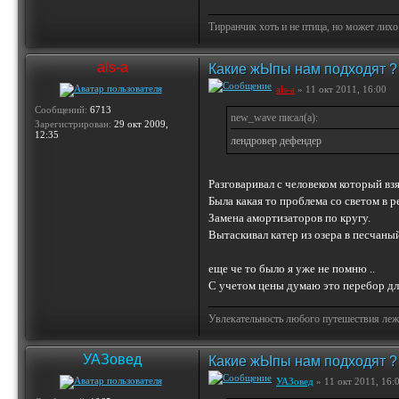
Тирранчик хоть и не птица, но может лихо
als-a
Какие жЫпы нам подходят ?
als-a
» 11 окт 2011, 16:00
Сообщений:
6713
new_wave писал(а):
Зарегистрирован:
29 окт 2009,
12:35
лендровер дефендер
Разговаривал с человеком который взя
Была какая то проблема со светом в р
Замена амортизаторов по кругу.
Вытаскивал катер из озера в песчаны
еще че то было я уже не помню ..
С учетом цены думаю это перебор для
Увлекательность любого путешествия лежи
УАЗовед
Какие жЫпы нам подходят ?
УАЗовед
» 11 окт 2011, 16: