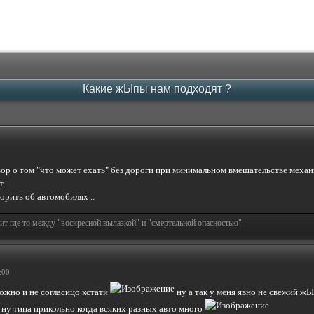
Какие жЫпы нам подходят ?
овор о том "что может ехать" без дороги при минимальном вмешательстве меха
т.
орить об автомобилях ..
т где то между "воскресной вылазкой" и "смертельной опасностью"
:00
можно и не согласицо кстати
ну а так у меня явно не свежий ж
, ну типа прикольно когда всяких разных авто много