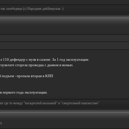
 так залебедица (с) Народная джЫперская :)
л 110 дефендер с нуля в салоне. За 1 год эксплуатации:
езультате сгорела проводка с дымом и вонью.
й подъем - пропала вторая в КПП
 первого года эксплуатации.
т где то между "воскресной вылазкой" и "смертельной опасностью"
00