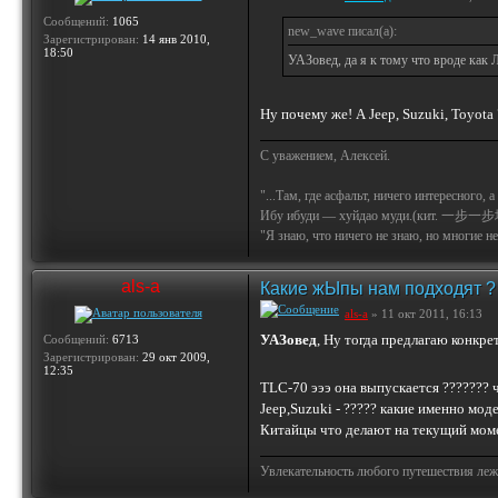
Сообщений:
1065
new_wave писал(а):
Зарегистрирован:
14 янв 2010,
18:50
УАЗовед, да я к тому что вроде как 
Ну почему же! А Jeep, Suzuki, Toyota
С уважением, Алексей.
"...Там, где асфальт, ничего интересного, 
Ибу ибуди — хуйдао муди.(кит. 一步一步
"Я знаю, что ничего не знаю, но многие не 
als-a
Какие жЫпы нам подходят ?
als-a
» 11 окт 2011, 16:13
УАЗовед
, Ну тогда предлагаю конкрет
Сообщений:
6713
Зарегистрирован:
29 окт 2009,
12:35
TLC-70 эээ она выпускается ??????? 
Jeep,Suzuki - ????? какие именно мод
Китайцы что делают на текущий моме
Увлекательность любого путешествия лежи