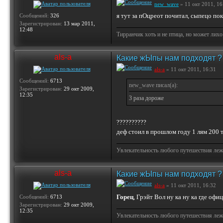
new_wave
» 11 окт 2011, 16
я тут за пОцреот почитал, сыпецо пок
Сообщений:
326
Зарегистрирован:
13 мар 2011,
12:48
Тирранчик хоть и не птица, но может лихо
als-a
Какие жЫпы нам подходят ?
als-a
» 11 окт 2011, 16:31
Сообщений:
6713
new_wave писал(а):
Зарегистрирован:
29 окт 2009,
12:35
3 раза дороже
??????????
деф стоил в прошлом году 1 лям 200 
Увлекательность любого путешествия лежи
als-a
Какие жЫпы нам подходят ?
als-a
» 11 окт 2011, 16:32
Горец
, Грэйт Вол ну ка ну ка где оф
Сообщений:
6713
Зарегистрирован:
29 окт 2009,
12:35
Увлекательность любого путешествия лежи