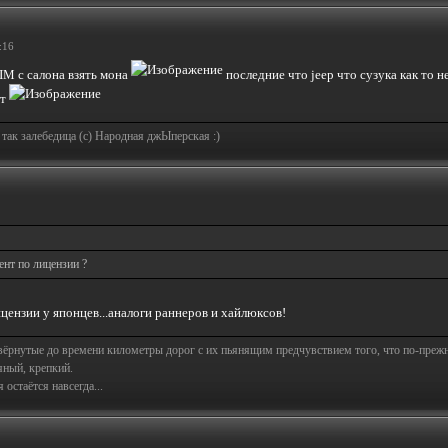
:16
ЫМ с салона взять мона
последние что jeep что сузука как то н
ют
 так залебедица (с) Народная джЫперская :)
нт по лицензии ?
цензии у японцев...аналоги раннеров и хайлюксов!
свёрнутые до времени километры дорог с их пьянящим предчувствием того, что по-пре
яный, крепкий.
остаётся навсегда...