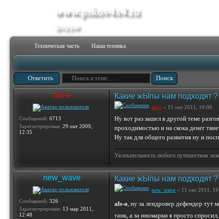
www.pskov4x4.ru
форум
Техническая часть
Наша техника.
Ответить
als-a
Какие жЫпы нам подходят ?
als-a
» 11 окт 2011, 16:00
Ну вот раз зашел в другой теме разг
Сообщений:
6713
Зарегистрирован:
29 окт 2009,
проходимостью и на скока денег тяне
12:35
Ну так для общего развития ну и посп
Увлекательность любого путешествия лежи
new_wave
Какие жЫпы нам подходят ?
new_wave
» 11 окт 2011, 16
Сообщений:
326
als-a
, ну за лендровер дефендер тут 
Зарегистрирован:
13 мар 2011,
12:48
танк, а за иномарки я просто спросил