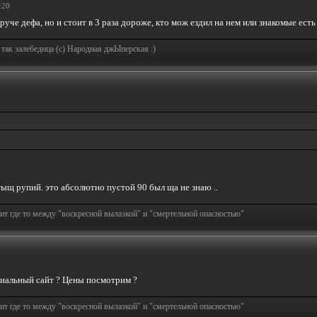
:20
руче дефа, но и стоит в 3 раза дороже, кто мож ездил на нем или знакомые ест
 так залебедица (с) Народная джЫперская :)
тыщ рупий. это абсолютно пустой 90 был ща не знаю ..
т где то между "воскресной вылазкой" и "смертельной опасностью"
ициальный сайт ? Цены посмотрим ?
т где то между "воскресной вылазкой" и "смертельной опасностью"