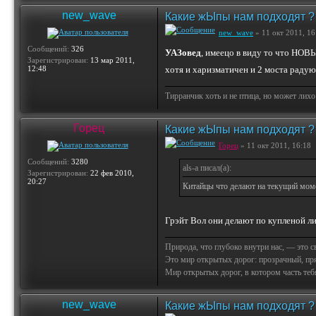
new_wave
Какие жЫпы нам подходят ?
new_wave
» 11 окт 2011, 16
Сообщений:
326
УАЗовед
, имеецо в виду то что НОВ
Зарегистрирован:
13 мар 2011,
12:48
хотя и харизматичен и 2 моста раду
Тирранчик хоть и не птица, но может лихо
Горец
Какие жЫпы нам подходят ?
Горец
» 11 окт 2011, 16:18
Сообщений:
3280
als-a писал(а):
Зарегистрирован:
22 фев 2010,
20:27
Китайцы что делают на текущий моме
Грэйт Вол они делают по купленой ли
Природа, что глубоко внутри нас, — это 
Это мир открытых дорог: прозрачный, пр
Мир открытых дорог, в котором часть тебя 
new_wave
Какие жЫпы нам подходят ?