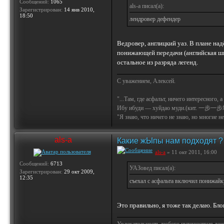
Сообщений:
1065
als-a писал(а):
Зарегистрирован:
14 янв 2010,
18:50
лендровер дефендер
Ведровер, англицкий уаз. В плане на
понижающей передачи (английская шко
остальное из разряда легенд.
С уважением, Алексей.
"...Там, где асфальт, ничего интересного, 
Ибу ибуди — хуйдао муди.(кит. 一步一步
"Я знаю, что ничего не знаю, но многие не 
als-a
Какие жЫпы нам подходят ?
als-a
» 11 окт 2011, 16:00
Сообщений:
6713
УАЗовед писал(а):
Зарегистрирован:
29 окт 2009,
12:35
съехал с асфальта включил понижайк
Это правильно, я тоже так делаю. Бл