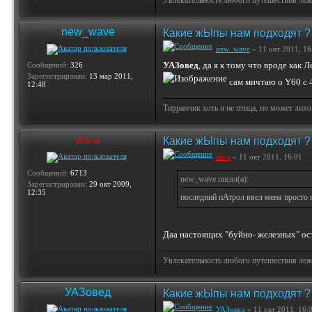
Увлекательность любого путешествия лежи
new_wave
Какие жЫпы нам подходят ?
new_wave
» 11 окт 2011, 16
УАЗовед
, да я к тому что вроде как
Сообщений:
326
Зарегистрирован:
13 мар 2011,
сам мичтаю о Y60 с 
12:48
Тирранчик хоть и не птица, но может лихо
als-a
Какие жЫпы нам подходят ?
als-a
» 11 окт 2011, 16:01
Сообщений:
6713
new_wave писал(а):
Зарегистрирован:
29 окт 2009,
12:35
последний пАтрол ввел меня просто 
Даа настоящих "буйно- железных" ос
Увлекательность любого путешествия лежи
УАЗовед
Какие жЫпы нам подходят ?
УАЗовед
» 11 окт 2011, 16: