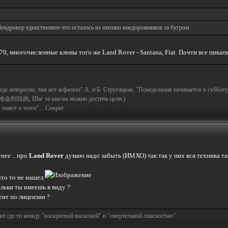
Лендровер единственное что осталось из именно внедорожников за бугром
 70, многочисленные клоны того же Land Rover - Santana, Fiat. Почти все пикап
а где интересно, там нет асфальта" А. и Б. Стругацкие, "Понедельник начинается в субботу
地会到目的, Шаг за шагом можно достичь цели.)
знают и этого"... Сократ.
нее .. про
Land Rover
думаю надо забыть (ИМХО) так так у них вся техника та
что то не нашел
ельки ты имеешь в виду ?
нт по лицензии ?
т где то между "воскресной вылазкой" и "смертельной опасностью"