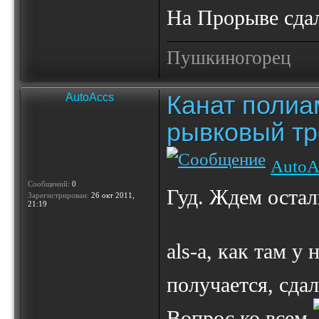
На Прорыве сдал
Пушкиногорец
Канат полиа
AutoAccs
рывковый тр
AutoA
Сообщений:
0
Гуд. Ждем остал
Зарегистрирован:
26 окт 2011,
21:19
als-a, как там у 
получается, сда
Вопрос ко всем