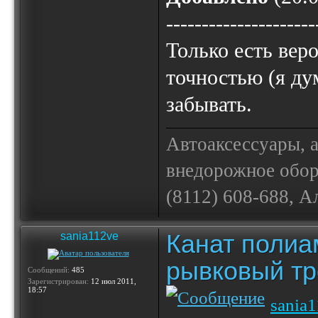
---------------------
Только есть веро
точностью (я дум
забывать.
Автоаксессуары, 
внедорожное обору
(8112) 608-688, А
Канат полиа
sania112ve
рывковый тр
Сообщений:
485
Зарегистрирован:
12 июл 2011,
18:57
sania