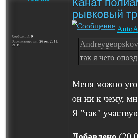
Канат полиа
рывковый тр
AutoA
Сообщений:
0
Зарегистрирован:
26 окт 2011,
Andreygeopskov 
21:19
так я чего опозд
Меня можно угов
он ни к чему, мн
Я "так" участву
Добавлено
(20.0