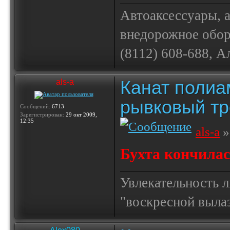
Автоаксессуары, 
внедорожное обору
(8112) 608-688, А
Канат полиа
als-a
рывковый тр
Сообщений:
6713
Зарегистрирован:
29 окт 2009,
12:35
als-a
»
Бухта кончилась
Увлекательность 
"воскресной выла