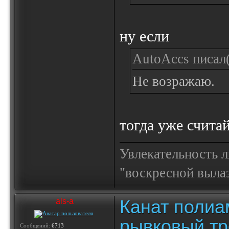
ну если
AutoAccs писал(
Не возражаю.
тогда уже считай
Увлекательность 
"воскресной выла
Канат полиа
als-a
рывковый тр
Сообщений:
6713