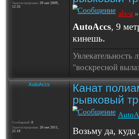
Зарегистрирован:
29 окт 2009,
12:35
als-a
»
AutoAccs
, 9 ме
кинешь.
Увлекательность 
"воскресной выла
Канат полиа
AutoAccs
рывковый тр
AutoA
Сообщений:
0
Зарегистрирован:
26 окт 2011,
Возьму да, куда
21:19