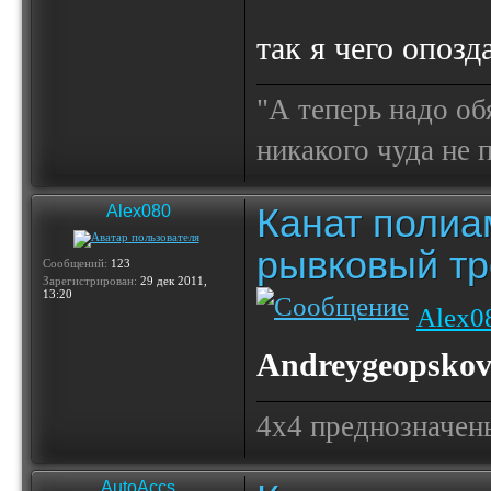
так я чего опозд
"А теперь надо об
никакого чуда не
Канат полиа
Alex080
рывковый тр
Сообщений:
123
Зарегистрирован:
29 дек 2011,
13:20
Alex0
Andreygeopsko
4х4 преднозначены
AutoAccs