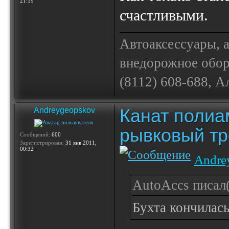
21:19
счастливыми.
Автоаксессуары, 
внедорожное обору
(8112) 608-688, А
Канат полиа
Andreygeopskov
рывковый тр
Сообщений:
600
Зарегистрирован:
31 янв 2011,
00:32
Andre
AutoAccs писал(
Бухта кончилась 