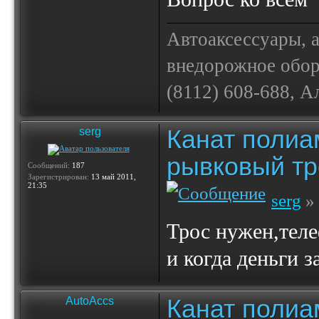
Автоаксессуары, 
внедорожное обору
(8112) 608-688, А
Канат полиа
serg
рывковый тр
Сообщений:
187
Зарегистрирован:
13 май 2011,
21:35
serg
» 
Трос нужен,теле
и когда деньги за
Канат полиа
AutoAccs