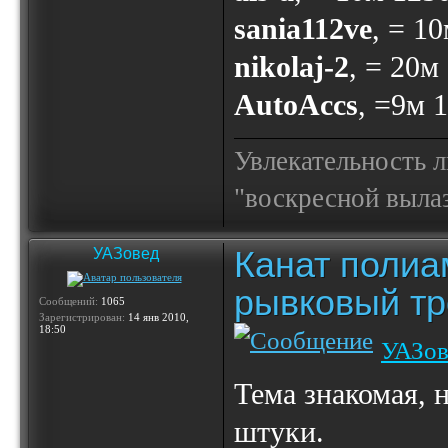
sania112ve
, = 1
nikolaj-2
, = 20м
AutoAccs
, =9м 
Увлекательность 
"воскресной выла
Канат полиа
УАЗовед
рывковый тр
Сообщений:
1065
Зарегистрирован:
14 янв 2010,
18:50
УАЗов
Тема знакомая, 
штуки.