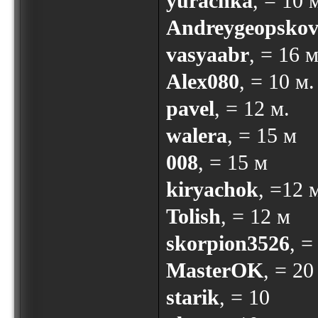
yurachka
, = 10 
Andreygeopsko
vasyaabr
, = 16 
Alex080
, = 10 м.
pavel
, = 12 м.
walera
, = 15 м
008
, = 15 м
kiryachok
, =12 
Tolish
, = 12 м
skorpion3526
, =
MasterOK
, = 20
starik
, = 10