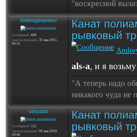
"воскресной выла
Канат полиа
Andreygeopskov
рывковый тр
Сообщений:
600
Зарегистрирован:
31 янв 2011,
00:32
Andre
als-a
, и я возьм
"А теперь надо об
никакого чуда не
Канат полиа
vasyaabr
рывковый тр
Сообщений:
722
Зарегистрирован:
05 янв 2010,
20:49