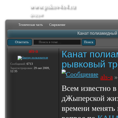
www.pskov4x4.ru
форум
Техническая часть
Снаряжение
Канат полиамидный 
Ответить
Канат полиа
als-a
рывковый тр
Сообщений:
6713
Зарегистрирован:
29 окт 2009,
12:35
als-a
»
Всем известно в
дЖыперской жиз
времени менять 