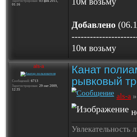
10м возьму
Зарегистрирован:
03 фев 2011,
01:16
Добавлено
(06.1
---------------------
10м возьму
Канат полиа
als-a
рывковый тр
Сообщений:
6713
Зарегистрирован:
29 окт 2009,
12:35
als-a
»
не
Увлекательность 