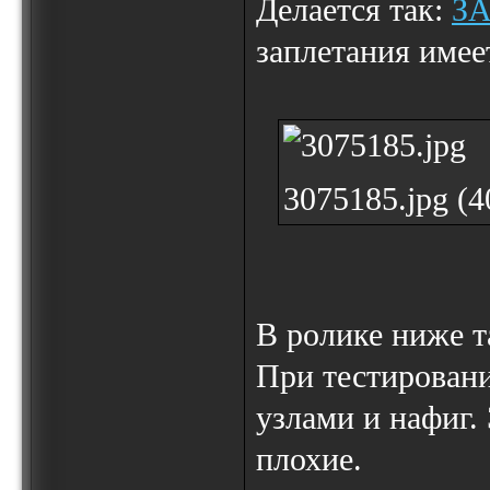
Делается так:
З
заплетания имее
3075185.jpg (
В ролике ниже т
При тестировании
узлами и нафиг.
плохие.