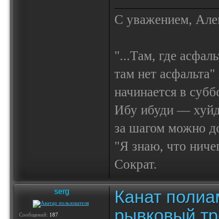
С уважением, Але
"...Там, где асфал
там нет асфальта"
начинается в субб
Ибу ибуди — х
за шагом можно до
"Я знаю, что ничег
Сократ.
Канат полиа
serg
рывковый тр
Сообщений:
187