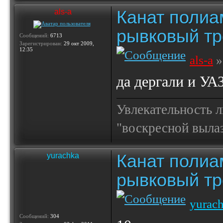
Канат полиа
als-a
рывковый тр
Сообщений:
6713
Зарегистрирован:
29 окт 2009,
12:35
als-a
»
да дергали и УА
Увлекательность 
"воскресной выла
Канат полиа
yurachka
рывковый тр
yurac
Сообщений:
304