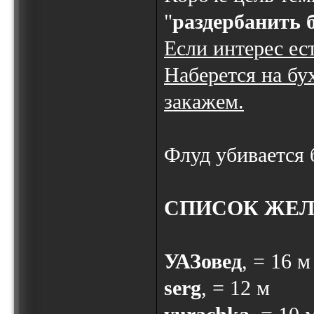
"
раздербанить 
Если интерес ес
Наберется на бу
закажем.
Флуд убивается 
СПИСОК ЖЕ
УАЗовед
, = 16 м
serg
, = 12 м