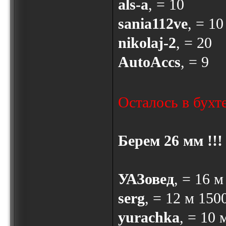
als-a
, = 10
sania112ve
, = 10
nikolaj-2
, = 20
AutoAccs
, = 9
Осталось в бухт
Берем 26 мм !!!
УАЗовед
, = 16 
serg
, = 12 м 150
yurachka
, = 10