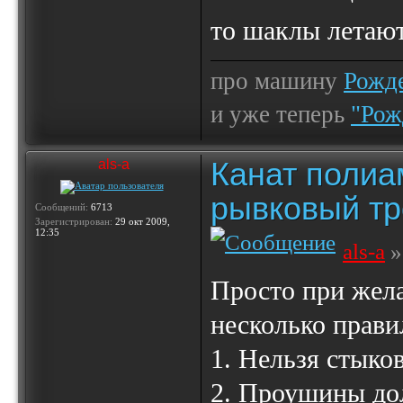
то шаклы летают
про машину
Рожде
и уже теперь
"Рож
Канат полиа
als-a
рывковый тр
Сообщений:
6713
Зарегистрирован:
29 окт 2009,
12:35
als-a
»
Просто при жел
несколько прави
1. Нельзя стыко
2. Проушины до