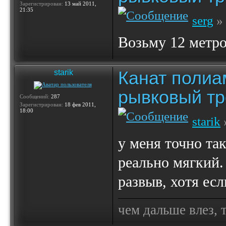
Зарегистрирован:
13 май 2011,
21:35
serg
» 
Возьму 12 метро
Канат полиа
starik
рывковый тр
Сообщений:
287
Зарегистрирован:
18 фев 2011,
18:00
starik
у меня точно та
реально мягкий.
развыв, хотя если
чем дальше влез, 