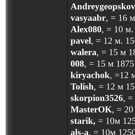
Andreygeopsko
vasyaabr
, = 16 
Alex080
, = 10 м
pavel
, = 12 м. 1
walera
, = 15 м 
008
, = 15 м 187
kiryachok
, =12 
Tolish
, = 12 м 1
skorpion3526
, 
MasterOK
, = 2
starik,
= 10м 125
als-a
, = 10м 125