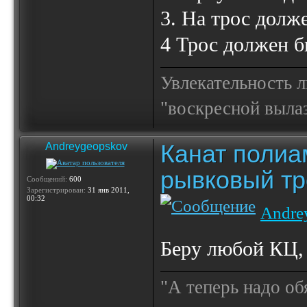
3. На трос долж
4 Трос должен 
Увлекательность 
"воскресной выла
Канат полиа
Andreygeopskov
рывковый тр
Сообщений:
600
Зарегистрирован:
31 янв 2011,
00:32
Andre
Беру любой КЦ,
"А теперь надо об