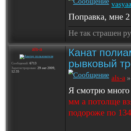
vasya
Поправка, мне 2 
Не так страшен ру
Канат полиа
als-a
рывковый тр
Сообщений:
6713
Зарегистрирован:
29 окт 2009,
12:35
als-a
»
Я смотрю много
мм а потолще вз
подороже по 134