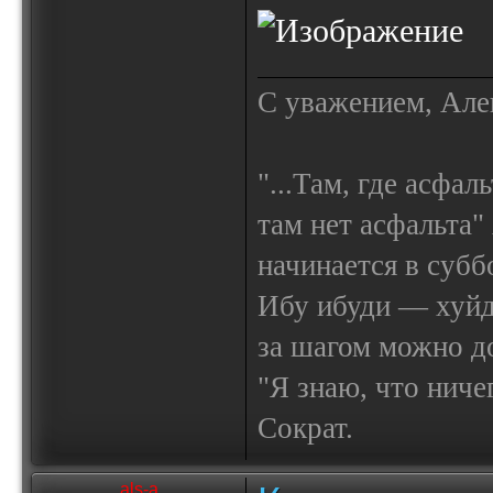
С уважением, Але
"...Там, где асфал
там нет асфальта"
начинается в субб
Ибу ибуди — х
за шагом можно до
"Я знаю, что ничег
Сократ.
als-a