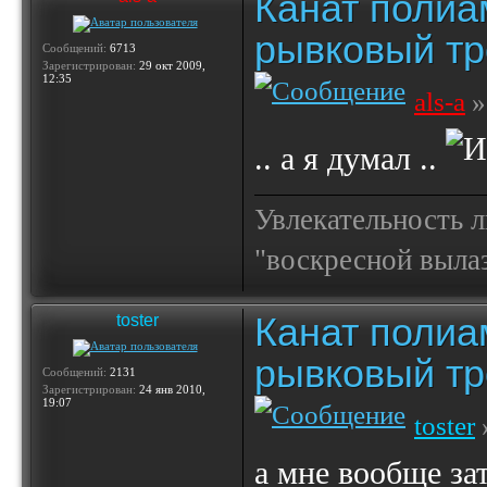
Канат полиа
рывковый тр
Сообщений:
6713
Зарегистрирован:
29 окт 2009,
12:35
als-a
»
.. а я думал ..
Увлекательность 
"воскресной выла
Канат полиа
toster
рывковый тр
Сообщений:
2131
Зарегистрирован:
24 янв 2010,
19:07
toster
а мне вообще за