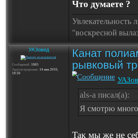
Что думаете ?
Увлекательность 
"воскресной выла
Канат полиа
УАЗовед
рывковый тр
Сообщений:
1065
Зарегистрирован:
14 янв 2010,
18:50
УАЗов
als-a писал(а):
Я смотрю много
Так мы же не себ