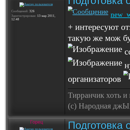
Подготовка 
Сообщений:
326
new_
Зарегистрирован:
13 мар 2011,
12:48
+ интересуют от
такую же мож б
с
н
организаторов
Тирранчик хоть и 
(с) Народная джЫп
Подготовка 
Горец