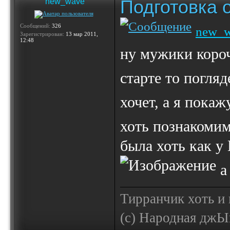
Подготовка 
new_wave
Сообщений:
326
new_
Зарегистрирован:
13 мар 2011,
12:48
ну мужики короч
старте то погля
хочет, а я пока
хоть познакоми
была хоть как у
а 
Тирранчик хоть и 
(с) Народная джЫп