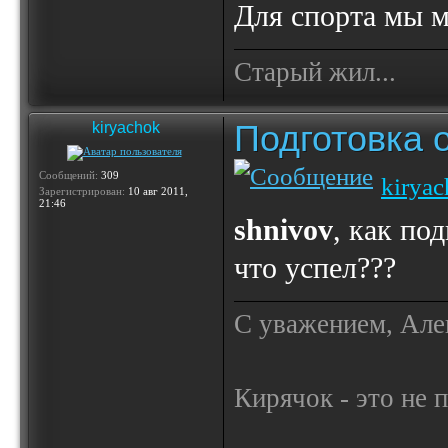
Для спорта мы 
Старый жил...
Подготовка 
kiryachok
Сообщений:
309
kirya
Зарегистрирован:
10 авг 2011,
21:46
shnivov
, как по
что успел???
С уважением, Але
Кирячок - это не 