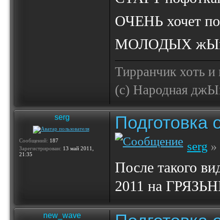
ОЧЕНЬ хочет по
МОЛОДЫХ жЫпе
Тирранчик хоть и 
(с) Народная джЫп
Подготовка 
serg
Сообщений:
187
serg
» 
Зарегистрирован:
13 май 2011,
21:35
После такого в
2011 на ГРЯЗЬН
new_wave