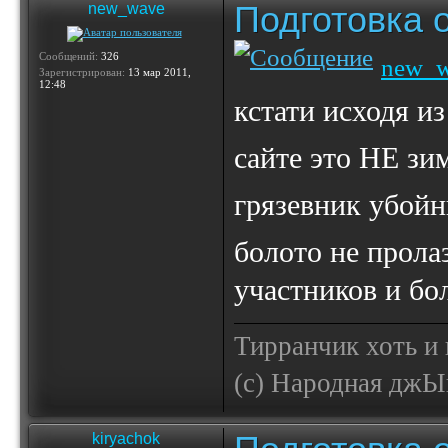
Подготовка 
new_wave
Сообщений:
326
new_
Зарегистрирован:
13 мар 2011,
12:48
кстати исходя
сайте это НЕ з
грязевник убой
болото не прола
участников и бо
Тирранчик хоть и 
(с) Народная джЫп
kiryachok