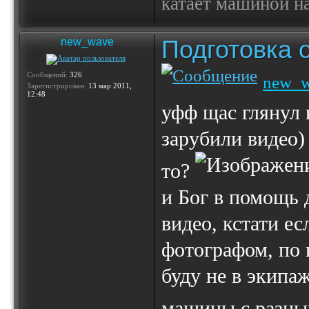
катает машиной на
Подготовка 
new_wave
Сообщений:
326
new_
Зарегистрирован:
13 мар 2011,
12:48
уфф щас глянул
зарубили видео) 
то?
и Бог в помощь 
видео, кстати ес
фотографом, по в
буду не в экипа
машины с разны