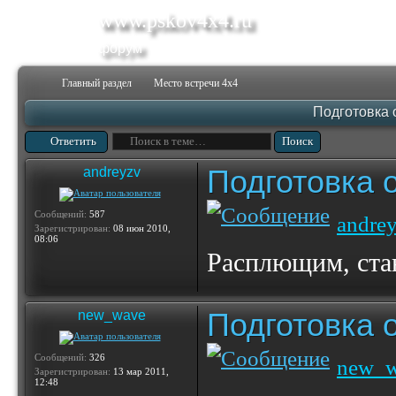
www.pskov4x4.ru
форум
Главный раздел
Место встречи 4х4
Подготовка 
Ответить
Подготовка 
andreyzv
Сообщений:
587
andre
Зарегистрирован:
08 июн 2010,
08:06
Расплющим, ста
Подготовка 
new_wave
Сообщений:
326
new_
Зарегистрирован:
13 мар 2011,
12:48