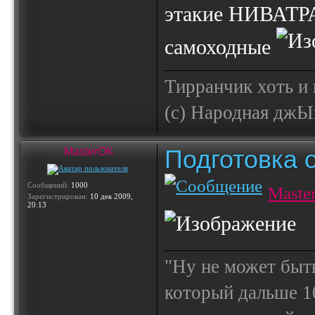
этакие НИВАТ
самоходные
Тирранчик хоть и 
(с) Народная джЫп
Подготовка 
MasterOK
Сообщений:
1000
Maste
Зарегистрирован:
10 дек 2009,
20:13
"Ну не может быт
который дальше 10