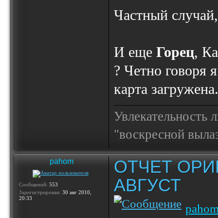
Частный случай,
И еще
Горец
, К
? Четно говоря я
карта загружена
Увлекательность 
"воскресной выла
ОТЧЕТ ОРИ
pahom
АВГУСТ
Сообщений:
553
Зарегистрирован:
30 авг 2010,
20:33
paho