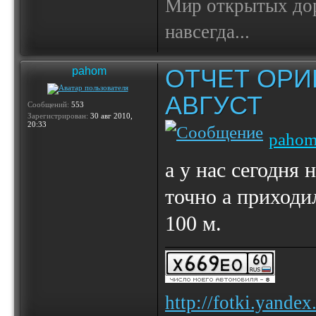
Мир открытых доро
навсегда...
ОТЧЕТ ОРИ
pahom
АВГУСТ
Сообщений:
553
Зарегистрирован:
30 авг 2010,
20:33
paho
а у нас сегодня 
точно а приходи
100 м.
http://fotki.yande