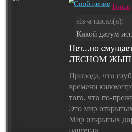
20:27
Горец
als-a писал(а):
Какой датум исп
Нет...но смуща
ЛЕСНОМ ЖЫПИ
Природа, что глуб
времени километр
того, что по-пре
Это мир открытых
Мир открытых доро
навсегда...