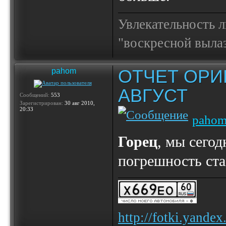
Увлекательность 
"воскресной выла
ОТЧЕТ ОРИ
pahom
АВГУСТ
Сообщений:
553
Зарегистрирован:
30 авг 2010,
20:33
paho
Горец
, мы сего
погрешность ста
http://fotki.yande