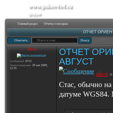
www.pskov4x4.ru
форум
Главный раздел
Отчеты о поездках.
ОТЧЕТ ОРИЕН
Ответить
ОТЧЕТ ОРИ
als-a
АВГУСТ
Сообщений:
6713
Зарегистрирован:
29 окт 2009,
12:35
als-a
»
Стас, обычно на
датуме WGS84.