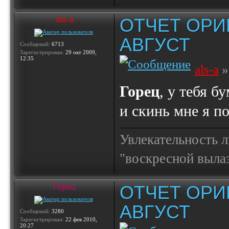
ОТЧЕТ ОРИ
als-a
АВГУСТ
Сообщений:
6713
Зарегистрирован:
29 окт 2009,
12:35
als-a
»
Горец
, у тебя б
и скинь мне я п
Увлекательность 
"воскресной выла
ОТЧЕТ ОРИ
Горец
АВГУСТ
Сообщений:
3280
Зарегистрирован:
22 фев 2010,
20:27