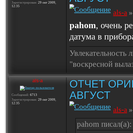
Зарегистрирован:
29 окт 2009,
12:35
als-a
»
pahom
, очень р
датума в прибор
Увлекательность 
"воскресной выла
ОТЧЕТ ОРИ
als-a
АВГУСТ
Сообщений:
6713
Зарегистрирован:
29 окт 2009,
12:35
als-a
»
pahom писал(а):