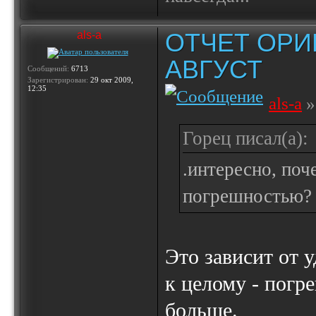
ОТЧЕТ ОРИ
als-a
АВГУСТ
Сообщений:
6713
Зарегистрирован:
29 окт 2009,
12:35
als-a
»
Горец писал(а):
.интересно, поч
погрешностью?
Это зависит от у
к целому - погр
больше.