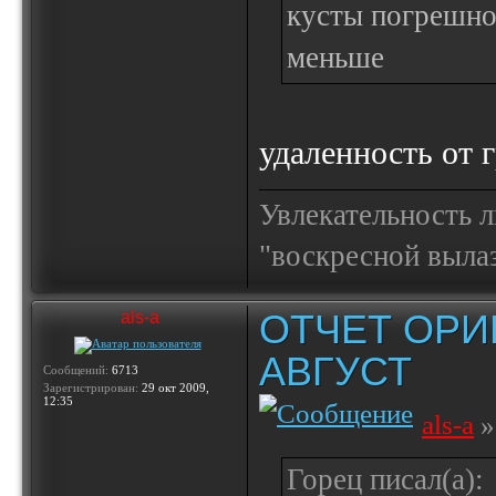
кусты погрешнос
меньше
удаленность от г
Увлекательность 
"воскресной выла
ОТЧЕТ ОРИ
als-a
АВГУСТ
Сообщений:
6713
Зарегистрирован:
29 окт 2009,
12:35
als-a
»
Горец писал(а):