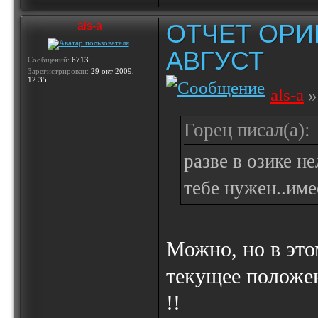
ОТЧЕТ ОРИ
als-a
АВГУСТ
Сообщений:
6713
Зарегистрирован:
29 окт 2009,
12:35
als-a
»
Горец писал(а):
разве в озике не
тебе нужен..име
Можно, но в это
текущее положен
!!