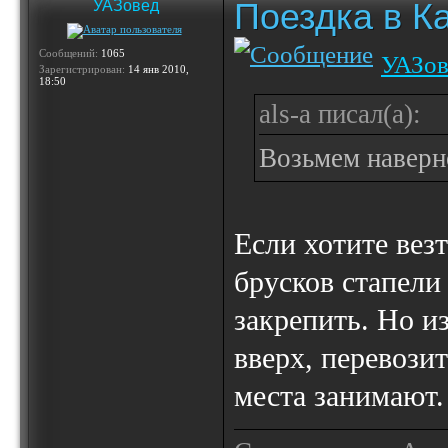
Поездка в К
УАЗовед
Сообщений:
1065
УАЗов
Зарегистрирован:
14 янв 2010,
18:50
als-a писал(а):
Возьмем наверн
Если хотите везт
брусков стапели
закрепить. Но и
вверх, перевози
места занимают.