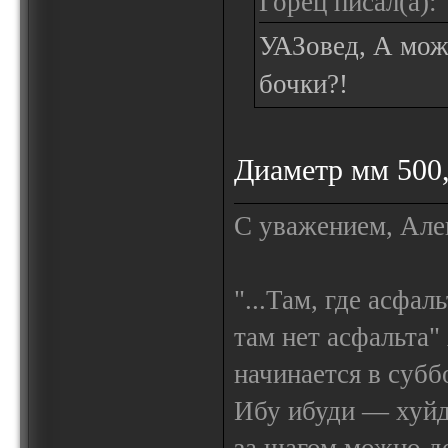
Горец писал(а):
УАЗовед, А мож
бочки?!
Диаметр мм 500,
С уважением, Але
"...Там, где асфал
там нет асфальта"
начинается в субб
Ибу ибуди — х