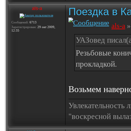
Поездка в К
als-a
Сообщений:
6713
als-a
»
Зарегистрирован:
29 окт 2009,
12:35
УАЗовед писал(а
Резьбовые кони
прокладкой.
Возьмем наверн
Увлекательность 
"воскресной выла