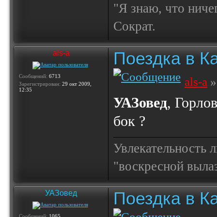
"Я знаю, что ничег
Сократ.
Поездка в К
als-a
Сообщений:
6713
als-a
»
Зарегистрирован:
29 окт 2009,
12:35
УАЗовед
, Горло
бок ?
Увлекательность 
"воскресной выла
Поездка в К
УАЗовед
Сообщений:
1065