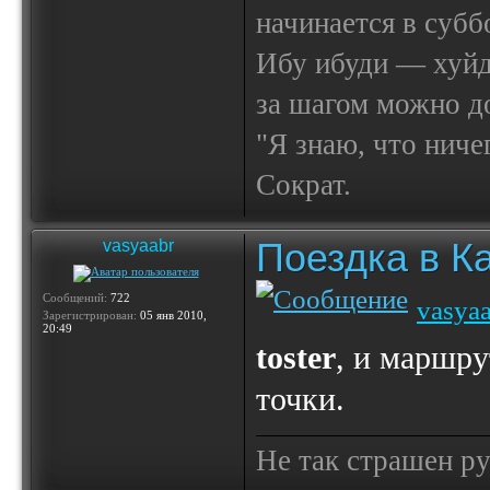
начинается в субб
Ибу ибуди — х
за шагом можно до
"Я знаю, что ничег
Сократ.
Поездка в К
vasyaabr
Сообщений:
722
vasya
Зарегистрирован:
05 янв 2010,
20:49
toster
, и маршру
точки.
Не так страшен ру