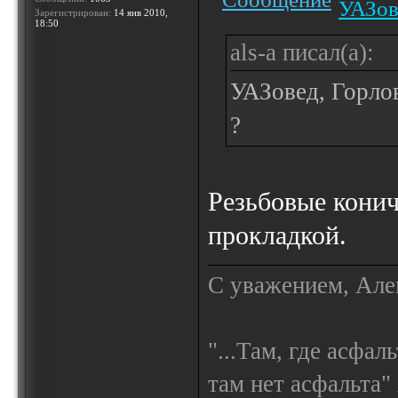
УАЗов
Зарегистрирован:
14 янв 2010,
18:50
als-a писал(а):
УАЗовед, Горло
?
Резьбовые конич
прокладкой.
С уважением, Але
"...Там, где асфал
там нет асфальта"