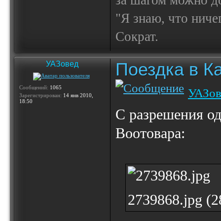
за шагом можно до
"Я знаю, что ничег
Сократ.
Поездка в К
УАЗовед
Сообщений:
1065
УАЗов
Зарегистрирован:
14 янв 2010,
18:50
С разрешения од
Воотовара:
2739868.jpg (