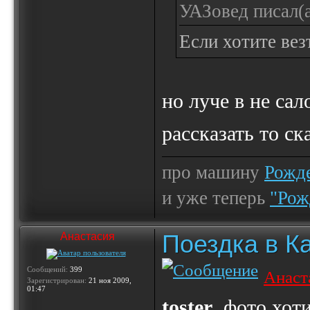
УАЗовед писал(а
Если хотите вез
но луче в не са
рассказать то с
про машину
Рожде
и уже теперь
"Рож
Поездка в К
Анастасия
Сообщений:
399
Анаст
Зарегистрирован:
21 ноя 2009,
01:47
toster
, фото хоти