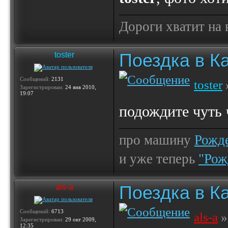
Дороги хватит на 
Поездка в К
toster
Сообщений:
2131
toster
Зарегистрирован:
24 янв 2010,
19:07
подождите чуть
про машину
Рожде
и уже теперь
"Рож
Поездка в К
als-a
Сообщений:
6713
als-a
»
Зарегистрирован:
29 окт 2009,
12:35