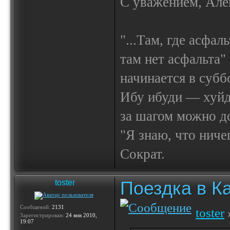
С уважением, Але
"...Там, где асфал
там нет асфальта"
начинается в субб
Ибу ибуди — х
за шагом можно до
"Я знаю, что ничег
Сократ.
Поездка в К
toster
Сообщений:
2131
toster
Зарегистрирован:
24 янв 2010,
19:07