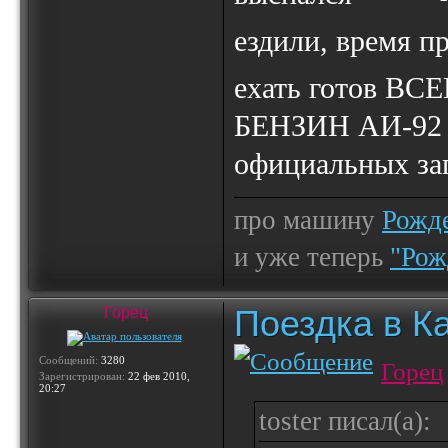
ездили, время п
ехать готов ВС
БЕНЗИН АИ-92 
официальных за
про машину
Рожде
и уже теперь
"Рож
Поездка в К
Горец
Сообщений:
3280
Горец
Зарегистрирован:
22 фев 2010,
20:27
toster писал(а):