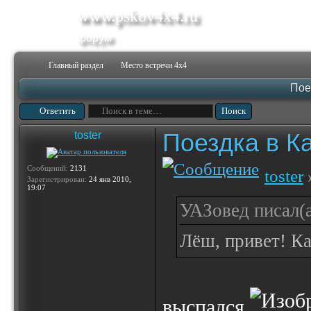
www.pskov4x4.ru
форум
Главный раздел
Место встречи 4х4
Пое
Ответить
Поездка в К
toster
Сообщений:
2131
toster
Зарегистрирован:
24 янв 2010,
19:07
УАЗовед писал(а
Лёш, привет! Ка
выспался