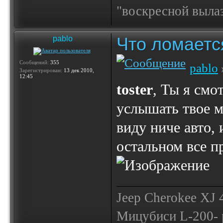
"воскресной выла
Что ломаетс
pablo
Сообщений:
355
pablo
Зарегистрирован:
13 дек 2010,
12:45
toster
, Ты я смо
услышать твое м
виду ниче авто, 
остальном все п
Jeep Cherokee XJ
Мицубиси L-200- 