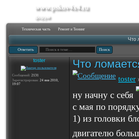
www.pskov4x4.ru
форум
Техническая часть
Ремонт и Тюнинг
Что 
Ответить
Что ломаетс
toster
Сообщений:
2131
toster
Зарегистрирован:
24 янв 2010,
19:07
ну начну с себя
с мая по порядк
1) из головки бл
двигателю больш