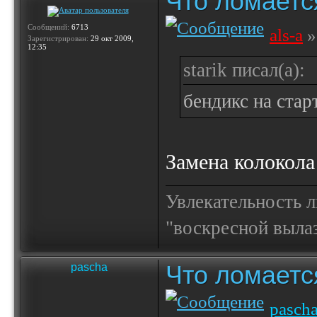
Что ломаетс
Сообщений:
6713
als-a
»
Зарегистрирован:
29 окт 2009,
12:35
starik писал(а):
бендикс на стар
Замена колокола
Увлекательность 
"воскресной выла
Что ломаетс
pascha
pasch