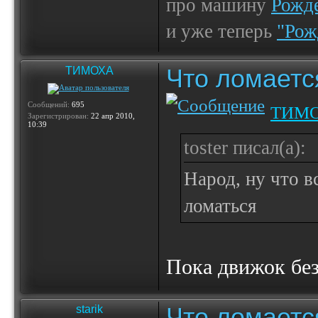
про машину
Рожде
и уже теперь
"Рож
Что ломаетс
ТИМОХА
Сообщений:
695
ТИМ
Зарегистрирован:
22 апр 2010,
10:39
toster писал(а):
Народ, ну что в
ломаться
Пока движок бе
Что ломаетс
starik