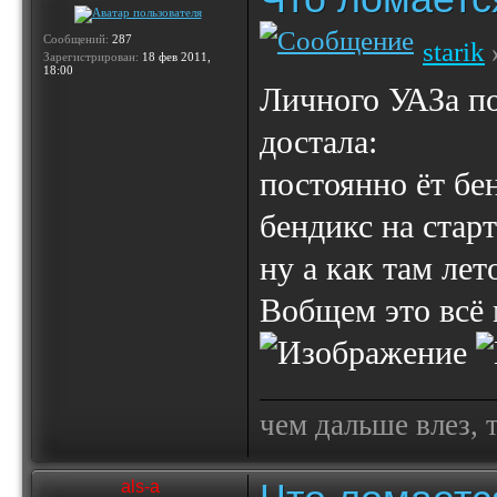
Сообщений:
287
starik
Зарегистрирован:
18 фев 2011,
18:00
Личного УАЗа по
достала:
постоянно ёт бе
бендикс на старт
ну а как там лет
Вобщем это всё 
чем дальше влез, 
als-a