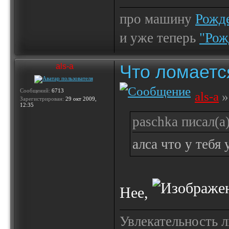
про машину
Рожде
и уже теперь
"Рож
Что ломаетс
als-a
Сообщений:
6713
als-a
»
Зарегистрирован:
29 окт 2009,
12:35
paschka писал(а)
алса что у тебя
Нее,
Увлекательность 