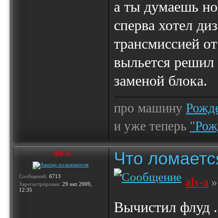
а ты думаешь н
сперва хотел диз
трансмиссией от
выльется решил 
заменой блока.
про машину
Рожде
и уже теперь
"Рож
Что ломаетс
als-a
Сообщений:
6713
als-a
»
Зарегистрирован:
29 окт 2009,
12:35
Вычистил флуд 