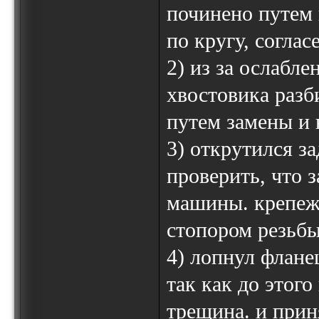
починено путем 
по кругу, соглас
2) из за ослабл
хвостовика раз
путем замены и 
3) открутился з
проверить, что з
машины. крепеж
стопором резьбы
4) лопнул флане
так как до этог
трещина. и прин