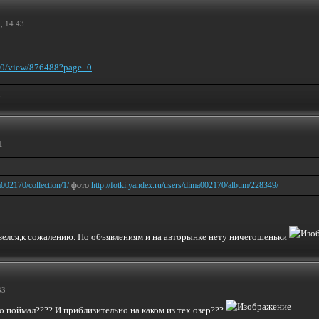
, 14:43
170/view/876488?page=0
.
1
a002170/collection/1/
фото
http://fotki.yandex.ru/users/dima002170/album/228349/
авелся,к сожалению. По объявлениям и на авторынке нету ничегошеньки
33
го поймал???? И приблизительно на каком из тех озер???