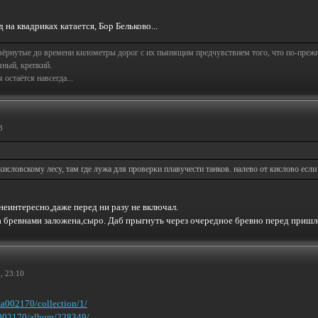
на квадриках катается, Бор Бельково...
свёрнутые до времени километры дорог с их пьянящим предчувствием того, что по-пре
яный, крепкий.
остаётся навсегда...
3
исловскому лесу, там где лужа для проверки плавучести танков. налево от кислово если 
неинтересно,даже перед ни разу не включал.
а бревнами заложена,сыро. Даб прыгнуть через очередное бревно перед пришл
, 23:10
ma002170/collection/1/
ma002170/album/228349/