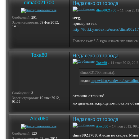
dima0021700
Недалеко от города
dima0021700
» 11 июн 2012
serg
,
Сообщений:
291
Зарегистрирован:
09 фев 2012,
примерно так
14:35
http://fotki.yandex.ru/users/dima002
Главное ехать! А куда и зачем это нюансы
Toxa60
Недалеко от города
Toxa60
» 11 июн 2012, 22:2
dima0021700 писал(а):
видио
http://video.yandex.ru/users/dim
Сообщений:
3
отлично-отлично!
Зарегистрирован:
10 июн 2012,
01:03
но далековато,прицепом пока не обз
Alex080
Недалеко от города
Alex080
» 14 июн 2012, 09:
Сообщений:
123
dima0021700
, А если не секрет. Мно
Зарегистрирован:
29 дек 2011,