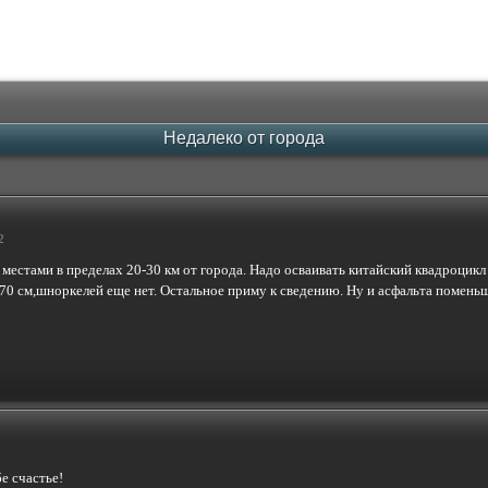
Недалеко от города
2
местами в пределах 20-30 км от города. Надо осваивать китайский квадроцик
0 см,шноркелей еще нет. Остальное приму к сведению. Ну и асфальта поменьше
бе счастье!