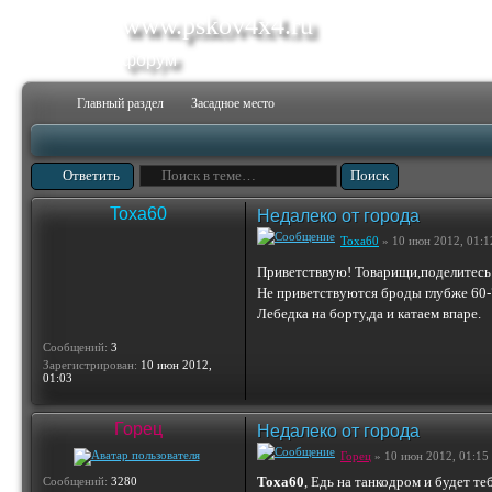
www.pskov4x4.ru
форум
Главный раздел
Засадное место
Ответить
Toxa60
Недалеко от города
Toxa60
» 10 июн 2012, 01:1
Приветстввую! Товарищи,поделитесь 
Не приветствуются броды глубже 60-7
Лебедка на борту,да и катаем впаре.
Сообщений:
3
Зарегистрирован:
10 июн 2012,
01:03
Горец
Недалеко от города
Горец
» 10 июн 2012, 01:15
Toxa60
, Едь на танкодром и будет те
Сообщений:
3280