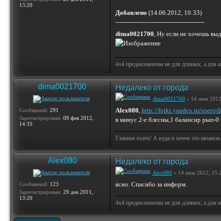
13:20
Добавлено
(14.06.2012, 10:33)
---------------------------------------------
dima0021700
, Ну если не хочешь выд
4х4 преднозначены не для длиных, а для 
dima0021700
Недалеко от города
dima0021700
» 14 июн 2012
Alex080
,
http://fotki.yandex.ru/user
Сообщений:
291
Зарегистрирован:
09 фев 2012,
в минус 2-е блесны,1 балансир рып-0
14:35
Главное ехать! А куда и зачем это нюансы
Alex080
Недалеко от города
Alex080
» 14 июн 2012, 15:
ясно. Спасибо за информ.
Сообщений:
123
Зарегистрирован:
29 дек 2011,
13:20
4х4 преднозначены не для длиных, а для 