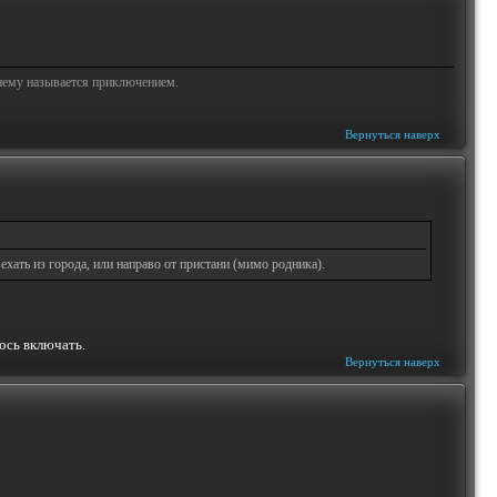
жнему называется приключением.
Вернуться наверх
ехать из города, или направо от пристани (мимо родника).
ось включать.
Вернуться наверх