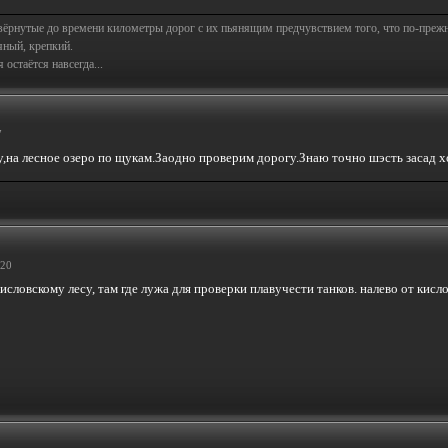
свёрнутые до времени километры дорог с их пьянящим предчувствием того, что по-пре
яный, крепкий.
остаётся навсегда...
7
у,на лесное озеро по щукам.Заодно проверим дорогу.Знаю точно шэсть засад
:20
словскому лесу, там где лужа для проверки плавучести танков. налево от кисло