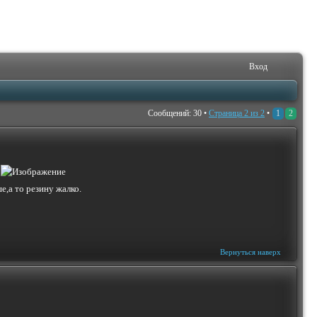
Вход
Сообщений: 30 •
Страница
2
из
2
•
1
2
л
,а то резину жалко.
Вернуться наверх