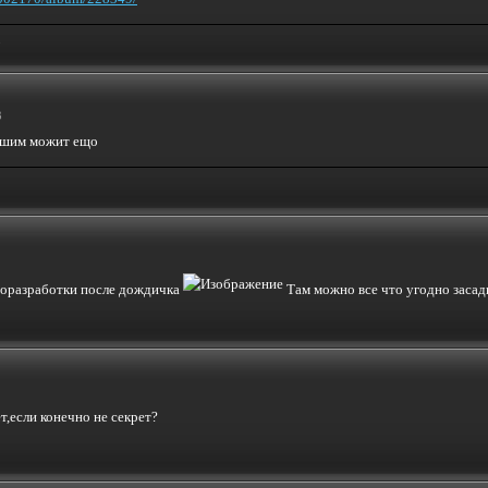
.
3
решим можит ещо
форазработки после дождичка
Там можно все что угодно заса
ет,если конечно не секрет?