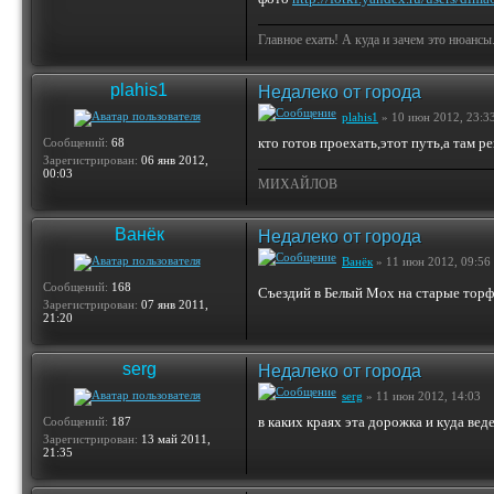
Главное ехать! А куда и зачем это нюансы
plahis1
Недалеко от города
plahis1
» 10 июн 2012, 23:3
кто готов проехать,этот путь,а там 
Сообщений:
68
Зарегистрирован:
06 янв 2012,
00:03
МИХАЙЛОВ
Ванёк
Недалеко от города
Ванёк
» 11 июн 2012, 09:56
Сообщений:
168
Съездий в Белый Мох на старые тор
Зарегистрирован:
07 янв 2011,
21:20
serg
Недалеко от города
serg
» 11 июн 2012, 14:03
в каких краях эта дорожка и куда вед
Сообщений:
187
Зарегистрирован:
13 май 2011,
21:35