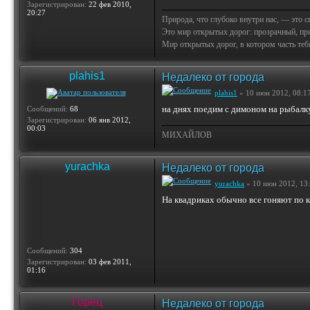
Зарегистрирован:
22 фев 2010,
20:27
Природа, что глубоко внутри нас, — это 
Это мир открытых дорог: прозрачный, пр
Мир открытых дорог, в котором часть тебя 
plahis1
Недалеко от города
plahis1
» 10 июн 2012, 08:1
на днях поедим с димоном на рыбалк
Сообщений:
68
Зарегистрирован:
06 янв 2012,
00:03
МИХАЙЛОВ
yurachka
Недалеко от города
yurachka
» 10 июн 2012, 13
На квадриках обычно все гоняют по ки
Сообщений:
304
Зарегистрирован:
03 фев 2011,
01:16
Горец
Недалеко от города