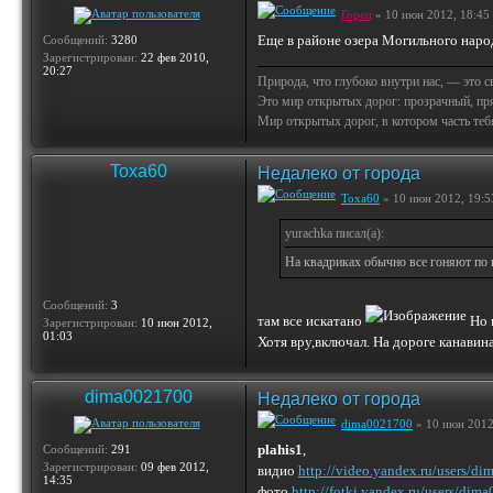
Горец
» 10 июн 2012, 18:45
Еще в районе озера Могильного народ 
Сообщений:
3280
Зарегистрирован:
22 фев 2010,
20:27
Природа, что глубоко внутри нас, — это 
Это мир открытых дорог: прозрачный, пр
Мир открытых дорог, в котором часть тебя 
Toxa60
Недалеко от города
Toxa60
» 10 июн 2012, 19:5
yurachka писал(а):
На квадриках обычно все гоняют по к
Сообщений:
3
там все искатано
Но 
Зарегистрирован:
10 июн 2012,
01:03
Хотя вру,включал. На дороге канавин
dima0021700
Недалеко от города
dima0021700
» 10 июн 2012
plahis1
,
Сообщений:
291
Зарегистрирован:
09 фев 2012,
видио
http://video.yandex.ru/users/di
14:35
фото
http://fotki.yandex.ru/users/di