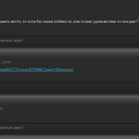
авать место, то хотя бы скажи поймал че, или только удовальствие от поездке?
коротких дорог!
, 14:50
s/dima002170/view/876488/?page=0#preview
.
20
коротких дорог!